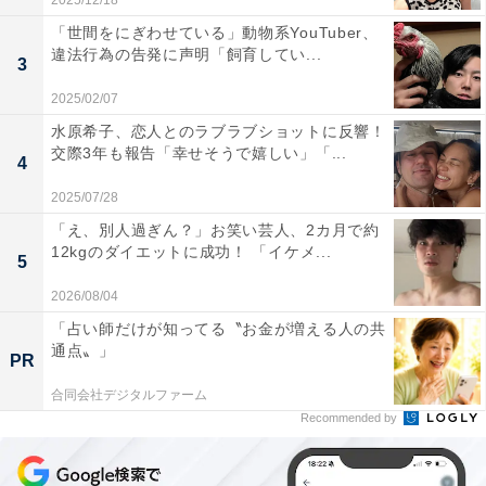
2025/12/18
「世間をにぎわせている」動物系YouTuber、
違法行為の告発に声明「飼育してい...
3
2025/02/07
水原希子、恋人とのラブラブショットに反響！
交際3年も報告「幸せそうで嬉しい」「...
4
2025/07/28
「え、別人過ぎん？」お笑い芸人、2カ月で約
12kgのダイエットに成功！ 「イケメ...
5
2026/08/04
「占い師だけが知ってる〝お金が増える人の共
通点〟」
PR
合同会社デジタルファーム
Recommended by