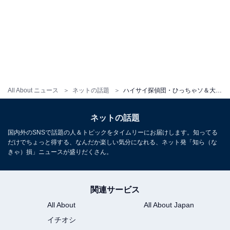
All About ニュース
ネットの話題
ハイサイ探偵団・ひっちゃソ＆大森みち、3362グラムの第1子を出産！ 「母子共にとっても元気」「さっそく親バカ炸裂してます」
ネットの話題
国内外のSNSで話題の人＆トピックをタイムリーにお届けします。知ってる
だけでちょっと得する、なんだか楽しい気分になれる、ネット発「知ら（な
きゃ）損」ニュースが盛りだくさん。
関連サービス
All About
All About Japan
イチオシ