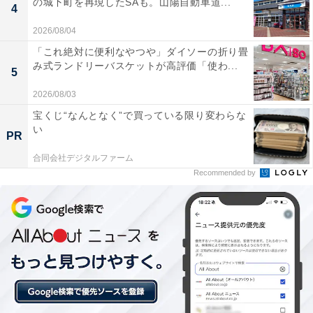
の城下町を再現したSAも。山陽自動車道...
4
2026/08/04
「これ絶対に便利なやつや」ダイソーの折り畳
み式ランドリーバスケットが高評価「使わ...
5
2026/08/03
宝くじ“なんとなく”で買っている限り変わらな
い
PR
合同会社デジタルファーム
Recommended by