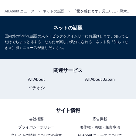
All About ニュース
ネットの話題
「愛を感じます」元EXILE・黒木啓司の妻・宮崎麗果、手つなぎ家族プライベート写真公開！ 「天使ちゃん」
ネットの話題
国内外のSNSで話題の人＆トピックをタイムリーにお届けします。知ってる
だけでちょっと得する、なんだか楽しい気分になれる、ネット発「知ら（な
きゃ）損」ニュースが盛りだくさん。
関連サービス
All About
All About Japan
イチオシ
サイト情報
会社概要
広告掲載
プライバシーポリシー
著作権・商標・免責事項
当サイトの情報についての注意
All About ニュースについて