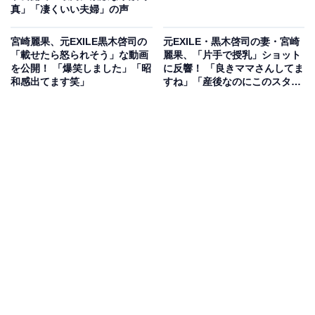
真」「凄くいい夫婦」の声
宮崎麗果、元EXILE黒木啓司の
元EXILE・黒木啓司の妻・宮崎
「載せたら怒られそう」な動画
麗果、「片手で授乳」ショット
を公開！ 「爆笑しました」「昭
に反響！ 「良きママさんしてま
和感出てます笑」
すね」「産後なのにこのスタイ
ル」