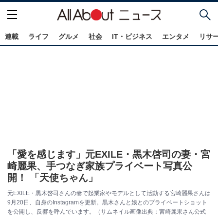
連載
ライフ
グルメ
社会
IT・ビジネス
エンタメ
リサ
「愛を感じます」元EXILE・黒木啓司の妻・宮
崎麗果、手つなぎ家族プライベート写真公
開！ 「天使ちゃん」
元EXILE・黒木啓司さんの妻で起業家やモデルとして活動する宮崎麗果さんは
9月20日、自身のInstagramを更新。黒木さんと娘とのプライベートショット
を公開し、反響を呼んでいます。（サムネイル画像出典：宮崎麗果さん公式