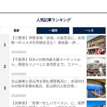
最新
一週間
一ヶ月
【三重県】伊勢名物「赤福」の直営店に、全国
唯一のコメダ大判焼き店も！ 東名阪・伊...
1
2026/08/06
【千葉県】918㎡の県内最大級マーケットか
ら、廃校をリノベした直売所まで。ファー...
2
2026/08/06
立山連峰と富山湾を望む展望風呂に、水深333
mの海洋深層水風呂。富山県の人気日帰...
3
2026/08/06
【兵庫県】「世界一忙しいラーメン」に、龍野