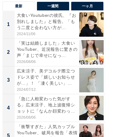
最新
一週間
一ヶ月
大食いYoutuberの彼氏、『お
「さす
別れしました』と報告。「も
は」高
1
1
う二度と会わない方が...
災地を
「カ...
2024/11/06
2026/08/0
「実は結婚しました」大食い
「女の
YouTuber、近況報告に驚きの
介、バ
2
2
声「まじで幸せになっ...
らのプレ
愛...
2026/08/06
2026/08/0
広末涼子、美デコルテ際立つ
「脚が
ドレス姿で「嬉しいお知らせ
横川尚
3
3
が…」！ 「凄く美しい」
ムキな姿
「透...
刃...
2024/07/12
2026/08/0
「急に人相変わった気がす
「2人と
る」広末涼子、地上波復帰シ
團十郎
4
4
ョットに「なんか顔変わっ
「後ろ
た」の...
「...
2026/08/06
2026/08/0
「衝撃すぎた」人気カップル
「脳がバ
YouTuber、破局を報告「表情
装姿が話
5
5