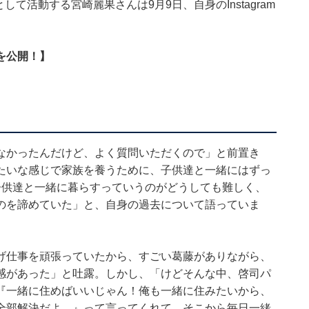
して活動する宮崎麗果さんは9月9日、自身のInstagram
。
を公開！】
なかったんだけど、よく質問いただくので」と前置き
たいな感じで家族を養うために、子供達と一緒にはずっ
子供達と一緒に暮らすっていうのがどうしても難しく、
のを諦めていた」と、自身の過去について語っていま
げ仕事を頑張っていたから、すごい葛藤がありながら、
感があった」と吐露。しかし、「けどそんな中、啓司パ
『一緒に住めばいいじゃん！俺も一緒に住みたいから、
全部解決だよ。』って言ってくれて。そこから毎日一緒