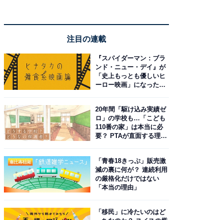
注目の連載
『スパイダーマン：ブラ
ンド・ニュー・デイ』が
「史上もっとも優しいヒ
ーロー映画」になった理
由。予習したい作品は？
20年間「駆け込み実績ゼ
ロ」の学校も…「こども
110番の家」は本当に必
要？ PTAが直面する理想
と現実
「青春18きっぷ」販売激
減の裏に何が？ 連続利用
の厳格化だけではない
「本当の理由」
「移民」に冷たいのはど