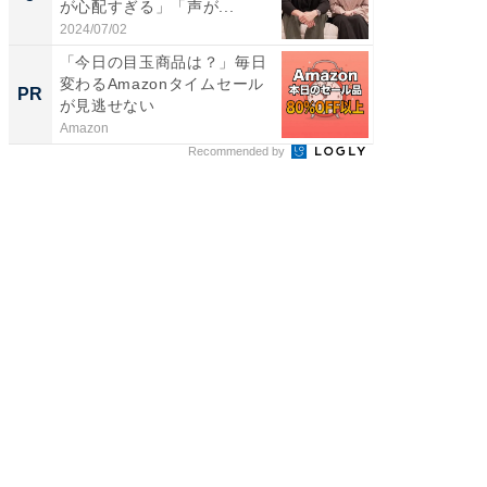
が心配すぎる」「声が...
のお父さ
2024/07/02
2026/08/0
「今日の目玉商品は？」毎日
すべて
変わるAmazonタイムセール
るその
PR
PR
が見逃せない
Amazon
COCO VIL
Recommended by