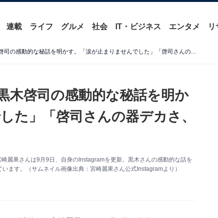
連載
ライフ
グルメ
社会
IT・ビジネス
エンタメ
リ
宮崎麗果、夫で元EXILE・黒木啓司の感動的な秘話を明かす。「涙が止まりませんでした」「啓司さんの器デカさ、素晴らしい」
・黒木啓司の感動的な秘話を明か
した」「啓司さんの器デカさ、
麗果さんは9月9日、自身のInstagramを更新。黒木さんの感動的な話を
ます。（サムネイル画像出典：宮崎麗果さん公式Instagramより）