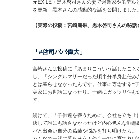
元EXILE・黒木啓司さんの妻で起業家やモデルと
を更新。黒木さんの感動的な話を公開しました
【実際の投稿：宮崎麗果、黒木啓司さんの秘話
「#啓司パパ偉大」
宮崎さんは投稿に「あまりこういう話したこと
し、「シングルマザーだった頃半分単身赴任み
とは暮らせなかったんです。仕事に専念する=
実家にお世話になったり。一緒にガッツリ住む
す。
続けて、「子供達を養うために、会社を立ち上
決して誰にも話さなかったけど内心色んな罪悪
パと出会い自分の葛藤や悩みを打ち明けたら。
みんなで一緒に暮らそう！俺も一緒に育てれば