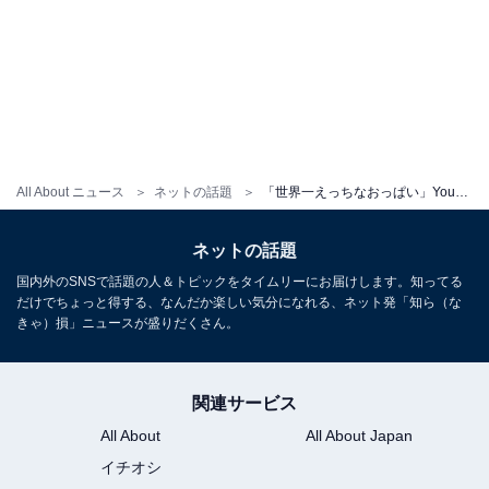
All About ニュース
ネットの話題
「世界一えっちなおっぱい」YouTuber河内裕里、美バストあふれる谷間あらわなビキニ姿に大反響！
ネットの話題
国内外のSNSで話題の人＆トピックをタイムリーにお届けします。知ってる
だけでちょっと得する、なんだか楽しい気分になれる、ネット発「知ら（な
きゃ）損」ニュースが盛りだくさん。
関連サービス
All About
All About Japan
イチオシ