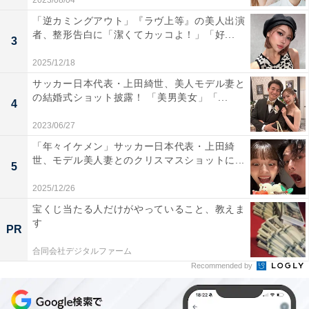
2023/08/04
「逆カミングアウト」『ラヴ上等』の美人出演
者、整形告白に「潔くてカッコよ！」「好...
3
2025/12/18
サッカー日本代表・上田綺世、美人モデル妻と
の結婚式ショット披露！ 「美男美女」「...
4
2023/06/27
「年々イケメン」サッカー日本代表・上田綺
世、モデル美人妻とのクリスマスショットに...
5
2025/12/26
宝くじ当たる人だけがやっていること、教えま
す
PR
合同会社デジタルファーム
Recommended by