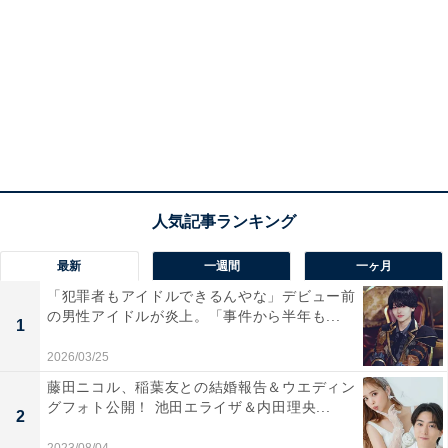
最新
一週間
一ヶ月
「犯罪者もアイドルできるんやな」デビュー前
の男性アイドルが炎上。「事件から半年も...
1
2026/03/25
藤田ニコル、稲葉友との結婚報告＆ウエディン
グフォト公開！ 池田エライザ＆内田理央...
2