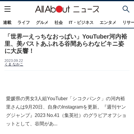
連載
ライフ
グルメ
社会
IT・ビジネス
エンタメ
リサ
「世界一えっちなおっぱい」YouTuber河内裕
里、美バストあふれる谷間あらわなビキニ姿
に大反響！
2023.09.22
くま なかこ
愛媛県の男女3人組YouTuber「シコクパンク」の河内裕
里さんは9月20日、自身のInstagramを更新。『週刊ヤン
グジャンプ』2023 No.41（集英社）のグラビアオフショ
ットとして、谷間があ...