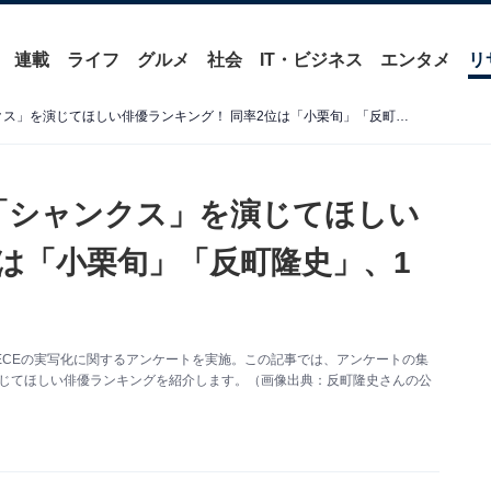
連載
ライフ
グルメ
社会
IT・ビジネス
エンタメ
リ
『ONE PIECE』実写化で「シャンクス」を演じてほしい俳優ランキング！ 同率2位は「小栗旬」「反町隆史」、1位は？
化で「シャンクス」を演じてほしい
位は「小栗旬」「反町隆史」、1
NE PIECEの実写化に関するアンケートを実施。この記事では、アンケートの集
を演じてほしい俳優ランキングを紹介します。（画像出典：反町隆史さんの公