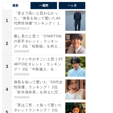
最新
一週間
一ヶ月
「背まで高いと思わなかっ
「癒し系
た」“身長を知って驚いた40
タレント
1
1
代男性俳優”ランキング！ 1...
「井ノ原
2026/06/13
2026/08/0
癒し系だと思う「STARTO社
ギャップ
の若手タレント」ランキン
RTO社
2
2
グ！ 2位「松島聡」を抑え...
キング！
2026/08/05
2026/08/0
「ファンサがすごいと思うST
癒し系だ
ARTO社タレント」ランキン
の若手
3
3
グ！ 2位「中島健人」を...
グ！ 2
2026/08/05
2026/08/0
身長を知って驚いた「50代女
「ギャッ
性俳優」ランキング！ 2位
RTO社
4
4
「鈴木保奈美」を抑えた圧
グ！ 2
倒...
2026/08/04
2026/07/3
「実は二世」と知って驚いた
「世界で
タレントランキング！ 2位
ARTO
5
5