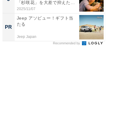
「杉咲花」を大差で抑えた1
グ！ 2
位...
2025/11/07
2026/08/0
Jeep アソビュー！ギフト当
全国の
たる
付きの
PR
PR
Jeep Japan
COCO VIL
Recommended by