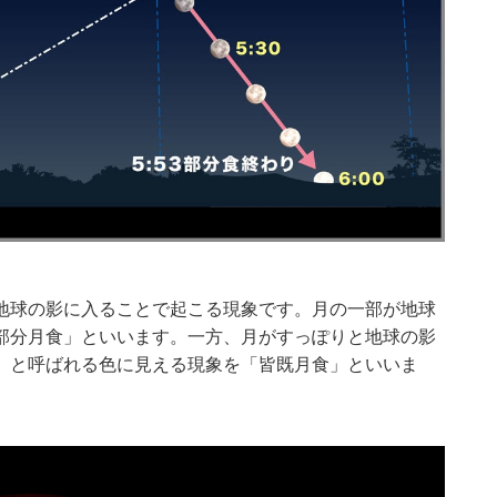
地球の影に入ることで起こる現象です。月の一部が地球
部分月食」といいます。一方、月がすっぽりと地球の影
」と呼ばれる色に見える現象を「皆既月食」といいま