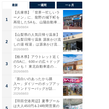
最新
一週間
一ヶ月
【兵庫県】「世界一忙しいラ
「気に
ーメン」に、龍野の城下町を
る〜」3
1
1
再現したSAも。山陽自動車
バー」
道...
好...
2026/08/04
2026/07/3
【山梨県の人気日帰り温泉】
【三重
「山梨日帰り温泉 源泉かけ流
「鈴鹿天
2
2
しの湯 桜湯」は源泉かけ流...
は100
2026/08/05
2026/08/0
【栃木県】アウトレット近く
「ミニオ
のSAに、600㎡の広々ドッグ
ッグ！ 
3
3
ランも！ 東北自動車道の...
ど、夏限
2026/08/05
2026/08/0
「面白いのあったから購
【埼玉
入〜」ダイソーのポップアッ
「行田天
4
4
プランドリーバッグが話
は和の
題。“さま...
が...
2026/08/03
2026/08/0
【羽田空港周辺】夏季プール
【石川
は大人450円＆24時間営業の
湯】「天
5
5