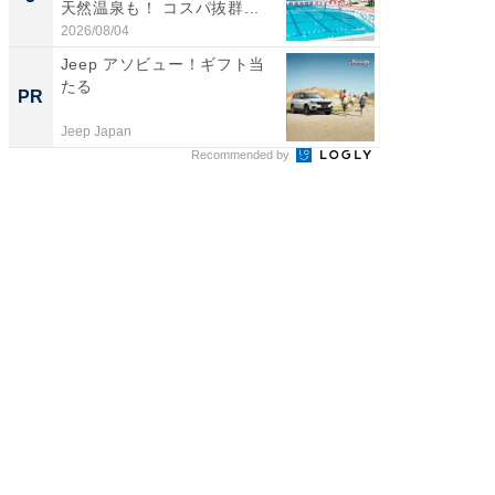
天然温泉も！ コスパ抜群...
賀ゆめ
お...
2026/08/04
2026/08/0
Jeep アソビュー！ギフト当
全国の
たる
付きの
PR
PR
Jeep Japan
COCO VIL
Recommended by