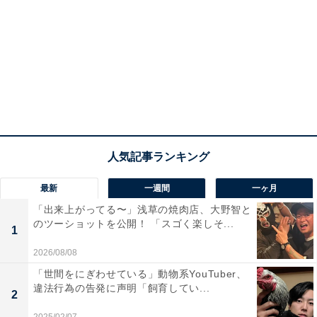
最新
一週間
一ヶ月
「出来上がってる〜」浅草の焼肉店、大野智と
のツーショットを公開！ 「スゴく楽しそ...
1
2026/08/08
「世間をにぎわせている」動物系YouTuber、
違法行為の告発に声明「飼育してい...
2