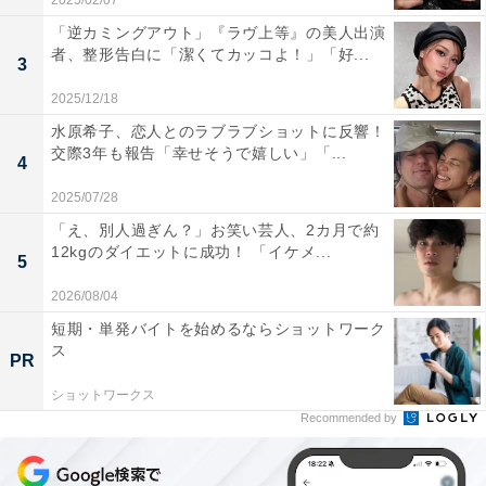
2025/02/07
「逆カミングアウト」『ラヴ上等』の美人出演
者、整形告白に「潔くてカッコよ！」「好...
3
2025/12/18
水原希子、恋人とのラブラブショットに反響！
交際3年も報告「幸せそうで嬉しい」「...
4
2025/07/28
「え、別人過ぎん？」お笑い芸人、2カ月で約
12kgのダイエットに成功！ 「イケメ...
5
2026/08/04
短期・単発バイトを始めるならショットワーク
ス
PR
ショットワークス
Recommended by