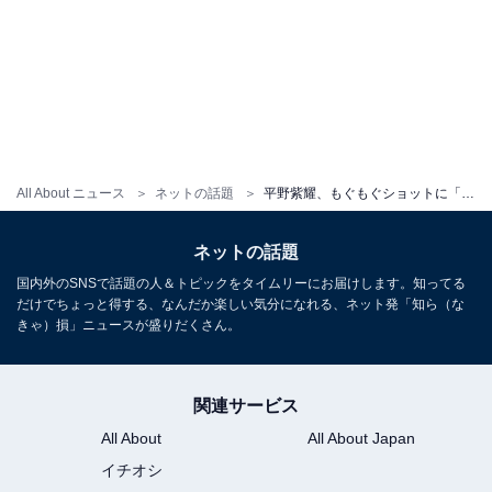
All About ニュース
ネットの話題
平野紫耀、もぐもぐショットに「もう何してても可愛いー」と反響！ Instagramフォロワーも400万人超えを達成
ネットの話題
国内外のSNSで話題の人＆トピックをタイムリーにお届けします。知ってる
だけでちょっと得する、なんだか楽しい気分になれる、ネット発「知ら（な
きゃ）損」ニュースが盛りだくさん。
関連サービス
All About
All About Japan
イチオシ