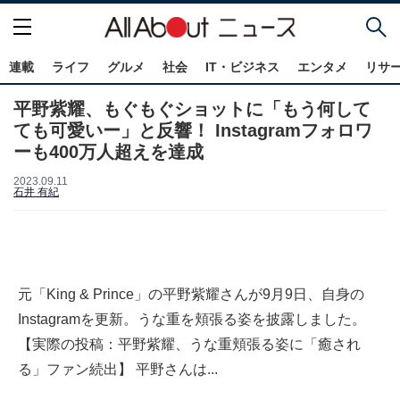
連載
ライフ
グルメ
社会
IT・ビジネス
エンタメ
リサ
平野紫耀、もぐもぐショットに「もう何して
ても可愛いー」と反響！ Instagramフォロワ
ーも400万人超えを達成
2023.09.11
石井 有紀
元「King & Prince」の平野紫耀さんが9月9日、自身の
Instagramを更新。うな重を頬張る姿を披露しました。
【実際の投稿：平野紫耀、うな重頬張る姿に「癒され
る」ファン続出】 平野さんは...