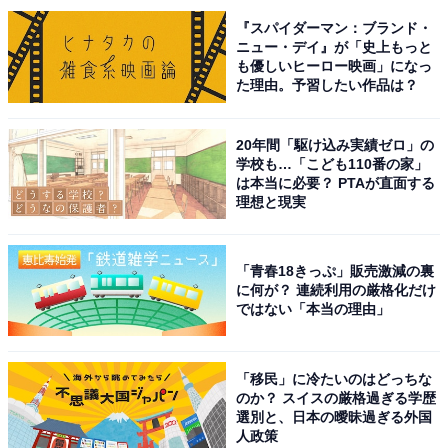
『スパイダーマン：ブランド・
ニュー・デイ』が「史上もっと
も優しいヒーロー映画」になっ
た理由。予習したい作品は？
20年間「駆け込み実績ゼロ」の
学校も…「こども110番の家」
は本当に必要？ PTAが直面する
A post shared by SMILE ON/オリックスグループ (@orix_smile_o
理想と現実
「青春18きっぷ」販売激減の裏
1位には、イチローさんがランクインしました。西春日
に何が？ 連続利用の厳格化だけ
井郡豊山町出身のイチローさんは、愛知工業大学名電高
ではない「本当の理由」
校から1991年にオリックス・ブルーウェーブ（現オリッ
クス・バッファローズ）に入団。プロ野球選手として数
「移民」に冷たいのはどっちな
多くの記録を打ち立て、1995年には首位打者、打点王、
のか？ スイスの厳格過ぎる学歴
盗塁王、最多安打、最高出塁率といった「打者五冠王」
選別と、日本の曖昧過ぎる外国
人政策
を達成します。