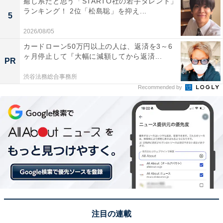
癒し系だと思う「STARTO社の若手タレント」
ランキング！ 2位「松島聡」を抑え...
5
2026/08/05
1位：イチロー
カードローン50万円以上の人は、返済を3～6
ヶ月停止して『大幅に減額してから返済...
PR
渋谷法務総合事務所
Recommended by
View this post on Instagram
注目の連載