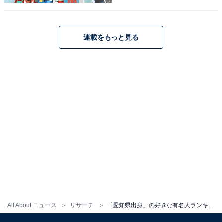
その後は、メジャーリーグのシアトル・マリナーズに移
連載をもっと見る
籍して世界を舞台に大活躍を見せます。日米通算で4367
安打を達成するなど、日本だけでなく世界的に有名なア
スリートとして愛され続けました。2019年3月に現役を
引退したイチローさんは、愛知県で圧倒的な人気を獲得
しています。
回答者からは、「ストイックで自分の信念を貫いている
感じが好きです」（60代男性・埼玉県）、「一番世界的
に活躍したスポーツ選手なので」（40代男性・愛知
県）、「TOYOTAと同じくらいの価値のある偉人だと思
う」（40代女性・福島県）などの意見が寄せられまし
た。
All About ニュース
リサーチ
「愛知県出身」の好きな有名人ランキング！ 2位「平野紫耀」を僅差で抑えた1位は？
※回答コメントは原文ママです