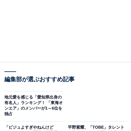
View this post on Instagram
編集部が選ぶおすすめ記事
A post shared by 平野紫耀/Sho Hirano (@sho_h_desyo)
地元愛を感じる「愛知県出身の
有名人」ランキング！ 「東海オ
2位には、平野紫耀さんがランクインしました。名古屋
ンエア」のメンバーが1～6位を
独占
市出身の平野さんは、2012年からジャニーズ事務所に所
属。端正なルックスが話題となり、ドラマや映画などで
「ビジュよすぎやねんけど
平野紫耀、「TOBE」タレント
俳優として活躍します。2018年には、King & Princeのメ