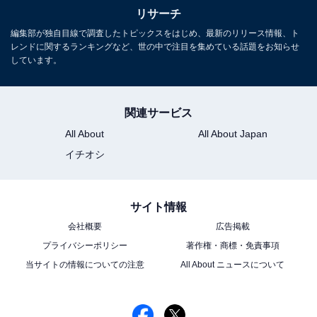
リサーチ
編集部が独自目線で調査したトピックスをはじめ、最新のリリース情報、ト
＞次ページ：9位までの全ランキング結果を見る
レンドに関するランキングなど、世の中で注目を集めている話題をお知らせ
しています。
この記事の筆者：ゆるま 小林
長年にわたってテレビ局でバラエティ番組、情報番組な
関連サービス
どを制作。その後、フリーランスの編集・ライターに転
All About
All About Japan
身。芸能情報に精通し、週刊誌、ネットニュースでテレ
ビや芸能人に関するコラムなどを執筆。編集プロダクシ
イチオシ
ョン「ゆるま」を立ち上げる。
サイト情報
会社概要
広告掲載
プライバシーポリシー
著作権・商標・免責事項
当サイトの情報についての注意
All About ニュースについて