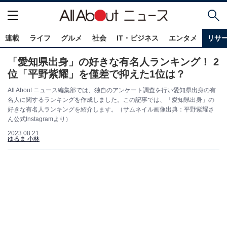
連載
ライフ
グルメ
社会
IT・ビジネス
エンタメ
リサ
「愛知県出身」の好きな有名人ランキング！ 2
位「平野紫耀」を僅差で抑えた1位は？
All About ニュース編集部では、独自のアンケート調査を行い愛知県出身の有
名人に関するランキングを作成しました。この記事では、「愛知県出身」の
好きな有名人ランキングを紹介します。（サムネイル画像出典：平野紫耀さ
ん公式Instagramより）
2023.08.21
ゆるま 小林