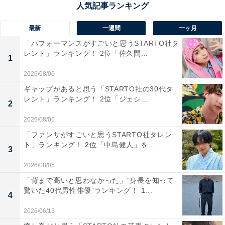
出身ジャニーズはあまり聞かないので珍しく印象に残っ
ていた」（50代女性・東京都）、「テレビ番組でよく見
最新
一週間
一ヶ月
る人で、人柄がいい印象を受けたから」（20代女性・長
「パフォーマンスがすごいと思うSTARTO社タ
レント」ランキング！ 2位「佐久間...
崎県）などの意見が寄せられました。
1
2026/08/06
ギャップがあると思う「STARTO社の30代タ
レント」ランキング！ 2位「ジェシ...
2
2026/08/06
「ファンサがすごいと思うSTARTO社タレン
ト」ランキング！ 2位「中島健人」を...
3
2026/08/05
「背まで高いと思わなかった」“身長を知って
驚いた40代男性俳優”ランキング！ 1...
4
2026/06/13