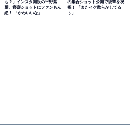
も？」インスタ開設の平野紫
の集合ショット公開で後輩を祝
耀、寝癖ショットにファンもん
福！ 「またイケ散らかしてる
ンバーとして『シンデレラガール』でCDデビューすると
絶！ 「かわいいな」
ぅ」
一気にファンを拡大しました。
俳優としても、映画『かぐや様は告らせたい〜天才たち
の恋愛頭脳戦〜』シリーズや、ドラマ『クロサギ』
（TBS系）などで主演を担当。天然キャラでも知られ、
バラエティ番組にも数多く出演して幅広い世代から人気
を集めました。
2023年5月22日にジャニーズ事務所を退所すると、7月7
日に芸能事務所「TOBE」に所属することを発表。現在
はインスタグラムを中心に情報を発信し、2023年8月16
日時点ではフォロワーが380万人を超えています。
回答者からは、「顔がめちゃくちゃイケメンだけどド天
然キャラで面白いから」（20代女性・大阪府）、「愛知