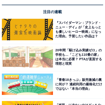
注目の連載
『スパイダーマン：ブランド・
ニュー・デイ』が「史上もっと
A post shared by 【公式】『真夏のシンデレラ』フジテレビ系毎週月
も優しいヒーロー映画」になっ
た理由。予習したい作品は？
1位に輝いたのは、月9『真夏のシンデレラ』（フジテレ
20年間「駆け込み実績ゼロ」の
学校も…「こども110番の家」
ビ系）で、間宮祥太朗さんと共にW主演を務める森七菜
は本当に必要？ PTAが直面する
さんでした！
理想と現実
オリジナル脚本による同作は真夏の海を舞台に、運命的
「青春18きっぷ」販売激減の裏
な出会いを果たした男女8人が繰り広げる恋愛群像劇。
に何が？ 連続利用の厳格化だけ
ではない「本当の理由」
その中で森さんは、生まれ育った海辺のまちでSUP（サ
ップ）トレーナー兼カフェ店員として働くヒロイン・蒼
「移民」に冷たいのはどっちな