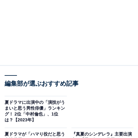
View this post on Instagram
A post shared by 18/40 7月期TBS火曜ドラマ【公式】 (@1840_tb
編集部が選ぶおすすめ記事
夏ドラマに出演中の「演技がう
2位には、火曜ドラマ『18／40～ふたりなら夢も恋も
まいと思う男性俳優」ランキン
グ！ 2位「中村倫也」、1位
～』（TBS系）で、福原遥さんと共にW主演を務める深
は？【2023年】
田恭子さんがランクイン。
夏ドラマが「ハマり役だと思う
『真夏のシンデレラ』主要出演