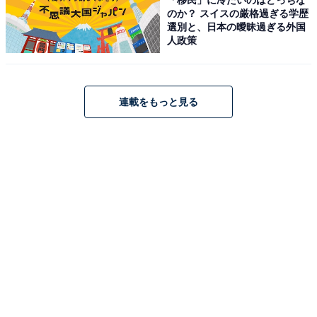
井夏海を演じています。間宮さん演じる水島健人との運
のか？ スイスの厳格過ぎる学歴
選別と、日本の曖昧過ぎる外国
命的な出会いをきっかけに、互いの友人を巻き込みなが
人政策
ら、揺れ動いていく恋愛模様を初々しく爽やかに表現し
ています。
連載をもっと見る
回答者からは、「さっぱりした飾らない雰囲気が素敵で
す」（東京都・40代女性）、「可愛くて、自然体な演技
が大好きです」（東京都・50代女性）などの声が聞かれ
ました。
※回答者のコメントは原文ママです
＞9位までのランキング結果を見る