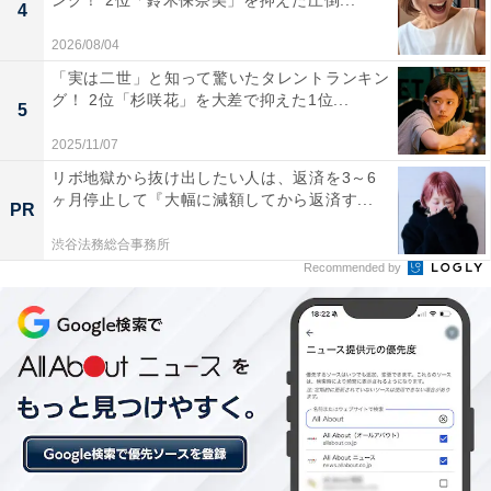
ング！ 2位「鈴木保奈美」を抑えた圧倒...
4
第1位：森七菜
2026/08/04
「実は二世」と知って驚いたタレントランキン
グ！ 2位「杉咲花」を大差で抑えた1位...
5
2025/11/07
リボ地獄から抜け出したい人は、返済を3～6
ヶ月停止して『大幅に減額してから返済す...
PR
渋谷法務総合事務所
Recommended by
View this post on Instagram