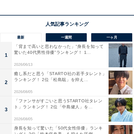
性）、「年齢を重ねてるはずなのに、進化し続けるかわ
いさに憧れるから」（鹿児島県・30代女性）といった意
見が上がりました。
最新
一週間
一ヶ月
「背まで高いと思わなかった」“身長を知って
驚いた40代男性俳優”ランキング！ 1...
1
2026/06/13
癒し系だと思う「STARTO社の若手タレント」
ランキング！ 2位「松島聡」を抑え...
2
2026/08/05
「ファンサがすごいと思うSTARTO社タレン
ト」ランキング！ 2位「中島健人」を...
3
2026/08/05
身長を知って驚いた「50代女性俳優」ランキ