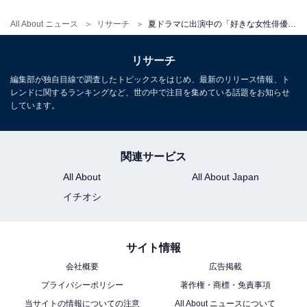
この記事の筆者：柿崎 真英 プロフィール
All About ニュース
リサーチ
夏ドラマに出演中の「好きな女性俳優」ランキング！ 2位「深田恭子」、1位は？【2023年】
2019年よりフリーランスライター・エディターとして活
動。月刊誌やニュースサイト編集者としてのバックグラ
リサーチ
ウンドを持つ。現在はローカルメディアでの活動を中心
編集部が独自目線で調査したトピックスをはじめ、最新のリリース情報、ト
に、エンタメ・トレンド記事なども執筆。
レンドに関するランキングなど、世の中で注目を集めている話題をお知らせ
しています。
関連サービス
All About
All About Japan
イチオシ
サイト情報
会社概要
広告掲載
プライバシーポリシー
著作権・商標・免責事項
当サイトの情報についての注意
All About ニュースについて