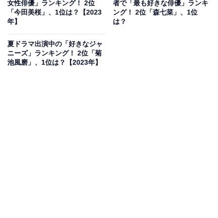
女性俳優」ランキング！ 2位
者で「最も好きな俳優」ランキ
完全オリジナルドラマとなる同作は、18歳の大学生と40
「今田美桜」、1位は？【2023
ング！ 2位「森七菜」、1位
歳のアートスペシャリストが紡ぐ、年の差を超えたシス
年】
は？
ターフッド（＝女性の絆）を描いた作品となっていま
夏ドラマ出演中の「好きなジャ
す。
ニーズ」ランキング！ 2位「菊
池風磨」、1位は？【2023年】
深田さんが演じる成瀬瞳子は、恋は後回しで仕事一筋に
生きてきたアートスペシャリスト。子宮内膜症のため妊
娠が難しいリスクを伝えられた日に出会った、福原さん
演じる夢に向かって歩き始めた最中に妊娠が判明した大
学生・仲川有栖との関わりのなかで、困難に直面して
も、恋や夢を諦めないことの大切さを繊細な演技で表現
しています。
回答者からは、「昔から大ファンで、全ての映画とドラ
マを視聴してきました。今回のドラマでも際立って演技
力があって素晴らしいと感じました」（千葉県・30代男