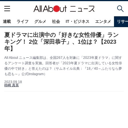
連載
ライフ
グルメ
社会
IT・ビジネス
エンタメ
リサ
夏ドラマに出演中の「好きな女性俳優」ラン
キング！ 2位「深田恭子」、1位は？【2023
年】
All About ニュース編集部は、全国267人を対象に「2023年夏ドラマ」に関す
るアンケート調査を実施。回答者が「2023年夏ドラマに出演している女性俳
優の中で好き」と答えたのは？（サムネイル出典：『18／40～ふたりなら夢
も恋も～』公式Instagram）
2023.09.18
柿崎 真英