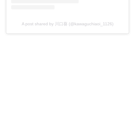
A post shared by 川口葵 (@kawaguchiaoi_1126)