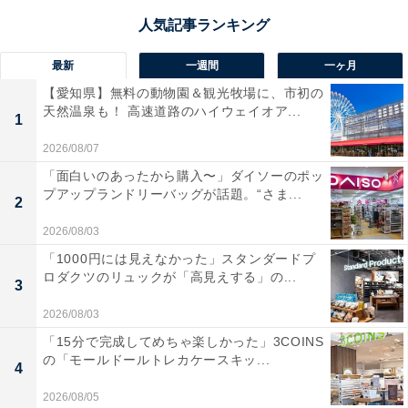
最新
一週間
一ヶ月
【愛知県】無料の動物園＆観光牧場に、市初の
天然温泉も！ 高速道路のハイウェイオア...
1
2026/08/07
「面白いのあったから購入〜」ダイソーのポッ
プアップランドリーバッグが話題。“さま...
2
2026/08/03
「1000円には見えなかった」スタンダードプ
ロダクツのリュックが「高見えする」の...
3
2026/08/03
「15分で完成してめちゃ楽しかった」3COINS
の「モールドールトレカケースキッ...
4
2026/08/05