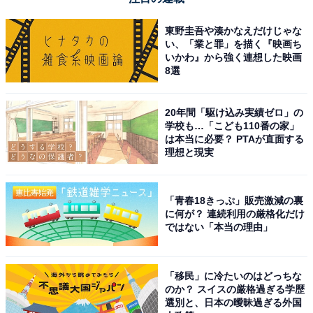
東野圭吾や湊かなえだけじゃな
い、「業と罪」を描く『映画ち
いかわ』から強く連想した映画
8選
20年間「駆け込み実績ゼロ」の
学校も…「こども110番の家」
は本当に必要？ PTAが直面する
理想と現実
「青春18きっぷ」販売激減の裏
に何が？ 連続利用の厳格化だけ
ではない「本当の理由」
「移民」に冷たいのはどっちな
のか？ スイスの厳格過ぎる学歴
選別と、日本の曖昧過ぎる外国