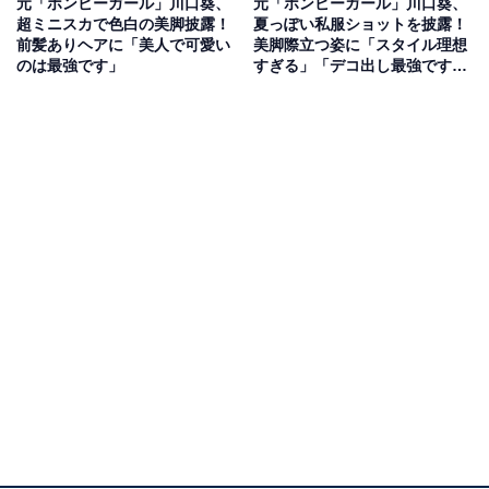
元「ボンビーガール」川口葵、
元「ボンビーガール」川口葵、
超ミニスカで色白の美脚披露！
夏っぽい私服ショットを披露！
前髪ありヘアに「美人で可愛い
美脚際立つ姿に「スタイル理想
のは最強です」
すぎる」「デコ出し最強です
ね」