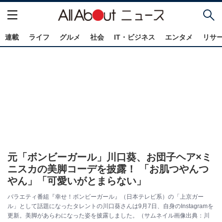
連載
ライフ
グルメ
社会
IT・ビジネス
エンタメ
リサ
元「ボンビーガール」川口葵、お団子ヘア×ミ
ニスカの美脚コーデを披露！ 「お肌つやんつ
やん」「可愛いがとまらない」
バラエティ番組『幸せ！ボンビーガール』（日本テレビ系）の「上京ガー
ル」として話題になったタレントの川口葵さんは9月7日、自身のInstagramを
更新。美脚があらわになった姿を披露しました。（サムネイル画像出典：川