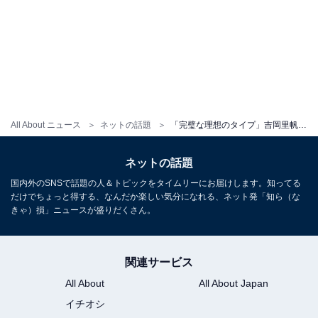
All About ニュース
ネットの話題
「完璧な理想のタイプ」吉岡里帆、美脚あらわなミニスカワンピ姿！「ギャップすごい」「ホント美人さん」
ネットの話題
国内外のSNSで話題の人＆トピックをタイムリーにお届けします。知ってる
だけでちょっと得する、なんだか楽しい気分になれる、ネット発「知ら（な
きゃ）損」ニュースが盛りだくさん。
関連サービス
All About
All About Japan
イチオシ