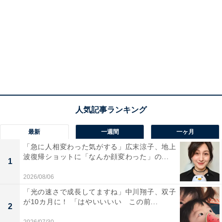
最新
一週間
一ヶ月
「急に人相変わった気がする」広末涼子、地上
波復帰ショットに「なんか顔変わった」の...
1
2026/08/06
「光の速さで成長してますね」中川翔子、双子
が10カ月に！ 「はやいいいい この前...
2