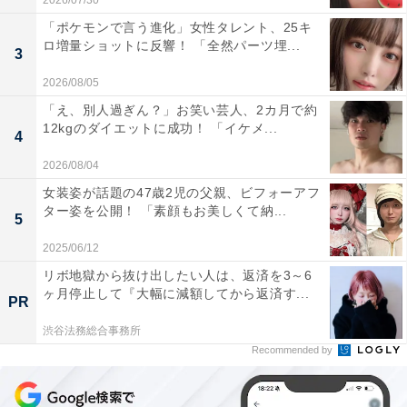
2026/07/30
「ポケモンで言う進化」女性タレント、25キ
ロ増量ショットに反響！ 「全然パーツ埋...
3
2026/08/05
「え、別人過ぎん？」お笑い芸人、2カ月で約
12kgのダイエットに成功！ 「イケメ...
4
2026/08/04
女装姿が話題の47歳2児の父親、ビフォーアフ
ター姿を公開！ 「素顔もお美しくて納...
5
2025/06/12
リボ地獄から抜け出したい人は、返済を3～6
ヶ月停止して『大幅に減額してから返済す...
PR
渋谷法務総合事務所
Recommended by