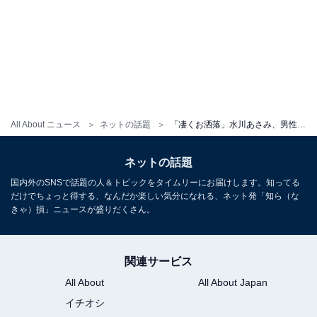
All About ニュース
ネットの話題
「凄くお洒落」水川あさみ、男性2人とのモデルショットに「美しすぎ」「ちえみみたい」と反響！
ネットの話題
国内外のSNSで話題の人＆トピックをタイムリーにお届けします。知ってる
だけでちょっと得する、なんだか楽しい気分になれる、ネット発「知ら（な
きゃ）損」ニュースが盛りだくさん。
関連サービス
All About
All About Japan
イチオシ