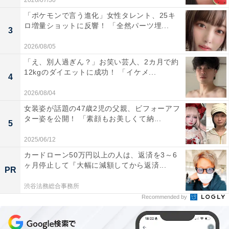
2026/07/30
「ポケモンで言う進化」女性タレント、25キ
ロ増量ショットに反響！ 「全然パーツ埋...
3
2026/08/05
「え、別人過ぎん？」お笑い芸人、2カ月で約
12kgのダイエットに成功！ 「イケメ...
4
2026/08/04
女装姿が話題の47歳2児の父親、ビフォーアフ
ター姿を公開！ 「素顔もお美しくて納...
5
2025/06/12
カードローン50万円以上の人は、返済を3～6
ヶ月停止して『大幅に減額してから返済...
PR
渋谷法務総合事務所
Recommended by