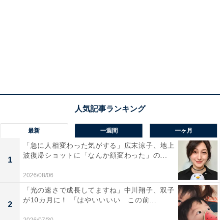
最新
一週間
一ヶ月
「急に人相変わった気がする」広末涼子、地上
波復帰ショットに「なんか顔変わった」の...
1
2026/08/06
「光の速さで成長してますね」中川翔子、双子
が10カ月に！ 「はやいいいい この前...
2