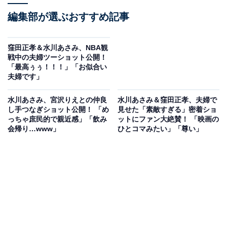
編集部が選ぶおすすめ記事
窪田正孝＆水川あさみ、NBA観
戦中の夫婦ツーショット公開！
「最高ぅぅ！！！」「お似合い
夫婦です」
水川あさみ、宮沢りえとの仲良
水川あさみ＆窪田正孝、夫婦で
し手つなぎショット公開！ 「め
見せた「素敵すぎる」密着ショ
っちゃ庶民的で親近感」「飲み
ットにファン大絶賛！ 「映画の
会帰り…www」
ひとコマみたい」「尊い」