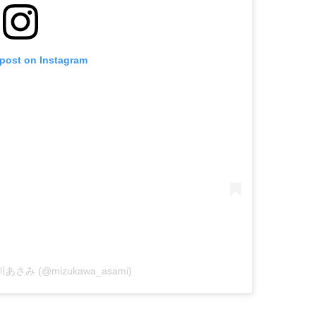
 post on Instagram
 水川あさみ (@mizukawa_asami)