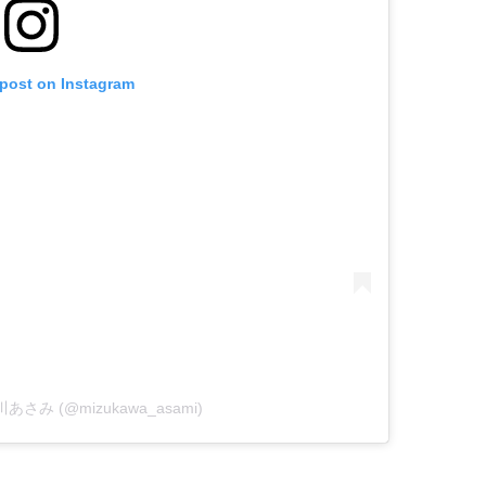
 post on Instagram
 水川あさみ (@mizukawa_asami)