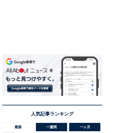
最新
一週間
一ヶ月