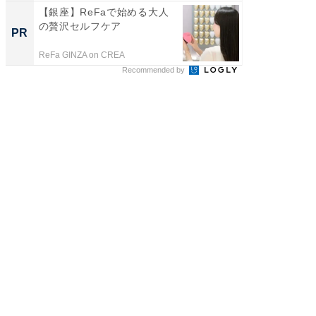
【銀座】ReFaで始める大人
「え、
の贅沢セルフケア
の？」8
PR
PR
場！Ama
ReFa GINZA on CREA
Amazon
Recommended by