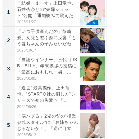
「結婚しまーす」上田竜也、
「さす
石井杏奈との“夫婦ショッ
は」高
1
1
ト”公開「通知欄みて震えた」
災地を
「...
「カ...
2025/11/27
2026/08/0
「いつ子供産んだの」篠崎
「女の
愛、女児と遊ぶ姿に反響「も
介、バ
2
2
う愛ちゃんの子みたいだね」
らのプレ
「完...
愛...
2025/10/17
2026/08/0
「自認ウインナー」三代目JS
「脚が
B・ELLY、年末挨拶の投稿に
横川尚
3
3
「最高におもしれー男」...
ムキな姿
刃...
2026/01/01
2026/08/0
「過去1最高傑作」上田竜
「え、
也、“STARTO社の倒し方”シ
芸人、2
4
4
リーズで初の失敗!? 「...
エットに
2024/08/26
2026/08/0
「脳バグる」2児の父の“授業
「脳がバ
参観スタイル”に「お姉ちゃん
装姿が話
5
5
じゃないか！」「逆に目立...
のお父さ
2026/05/13
2026/08/0