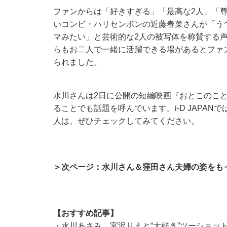
ファンからは「好きすぎる」「最高な2人」「
いコンビ・ハリセンボンの近藤春菜さんが「う
マみたい」と芸術的な2人の被写体を称賛する
らもお二人で一緒に活躍できる場があるとファ
られました。
水川さんは2日に公開の短編映画『おとこのこ
ることでも話題を呼んでいます。i-D JAPA
人は、ぜひチェックしてみてください。
＞次ページ：水川さん＆窪田さん夫婦の姿をも
【おすすめ記事】
・
水川あさみ、宮沢りえと“大好き”ツーショッ