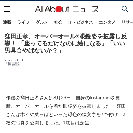
連載
ライフ
グルメ
社会
IT・ビジネス
エンタメ
リサ
窪田正孝、オーバーオール×眼鏡姿を披露し反
響！ 「座ってるだけなのに絵になる」「いい
男具合やばないか？」
2022.08.30
吉岡 誠悦
俳優の窪田正孝さんは8月26日、自身のInstagramを更
新。オーバーオールを着た眼鏡姿を披露しました。 窪田
さんは木々や葉っぱといった緑色の絵文字を7つ付け、2
枚の写真を公開しました。1枚目は芝生...