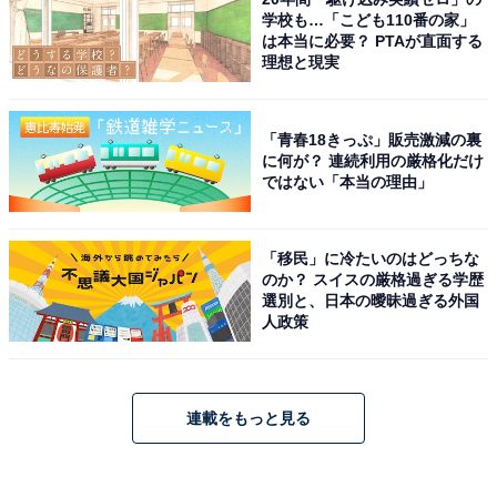
学校も…「こども110番の家」
は本当に必要？ PTAが直面する
理想と現実
「青春18きっぷ」販売激減の裏
に何が？ 連続利用の厳格化だけ
ではない「本当の理由」
「移民」に冷たいのはどっちな
のか？ スイスの厳格過ぎる学歴
選別と、日本の曖昧過ぎる外国
人政策
連載をもっと見る