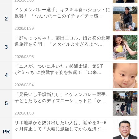
2026/03/08
イケメンバレー選手、キス＆耳食べショットに
反響！ 「なんなのーこのイチャイチャ感...
2
2026/01/29
「顔ちっっちゃ！」藤田ニコル、娘と初の北海
道旅行を公開！ 「スタイルよすぎるよ〜...
3
2026/08/08
「ユメが、ついに歩いた」杉浦太陽、第5子
が“立っち”に挑戦する姿を披露！ 「出来...
4
2026/08/04
「足長いし子煩悩だし」イケメンバレー選手、
子どもたちとのディズニーショットに「か...
5
2026/01/03
リボ地獄から抜け出したい人は、返済を3～6
ヶ月停止して『大幅に減額してから返済す...
PR