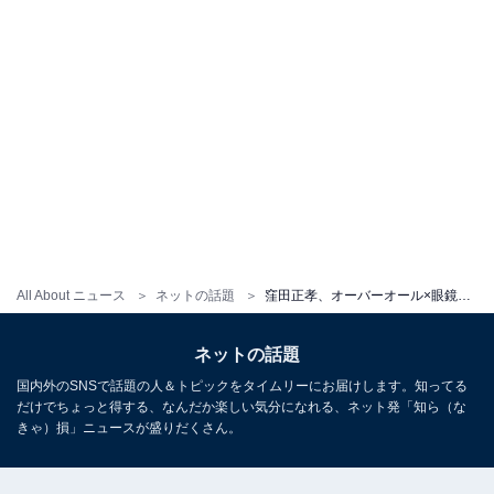
All About ニュース
ネットの話題
窪田正孝、オーバーオール×眼鏡姿を披露し反響！ 「座ってるだけなのに絵になる」「いい男具合やばないか？」
ネットの話題
国内外のSNSで話題の人＆トピックをタイムリーにお届けします。知ってる
だけでちょっと得する、なんだか楽しい気分になれる、ネット発「知ら（な
きゃ）損」ニュースが盛りだくさん。