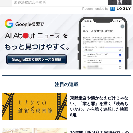
渋谷法務総合事務所
Recommended by
注目の連載
東野圭吾や湊かなえだけじゃな
い、「業と罪」を描く『映画ち
いかわ』から強く連想した映画
8選
20年間「駆け込み実績ゼロ」の