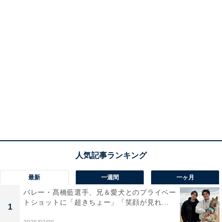
最新
一週間
一ヶ月
バレー・髙橋藍選手、兄＆愛犬とのプライベー
トショットに「超きちょー」「笑顔が見れ...
1