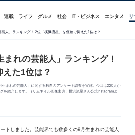
連載
ライフ
グルメ
社会
IT・ビジネス
エンタメ
リ
芸能人」ランキング！ 2位「横浜流星」を僅差で抑えた1位は？
生まれの芸能人」ランキング！
抑えた1位は？
象に「9月生まれの芸能人」に関する独自のアンケート調査を実施。今回は220人か
を紹介します。（サムネイル画像出典：横浜流星さん公式Instagramよ
タートしました。芸能界でも数多くの9月生まれの芸能人