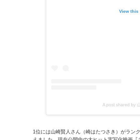
View this
A post shared b
1位には山崎賢人さん（崎はたつさき）がランクイ
えました。現在公開中の大ヒット実写化映画『キ