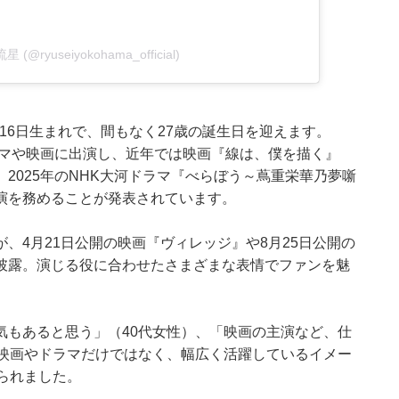
星 (@ryuseiyokohama_official)
月16日生まれで、間もなく27歳の誕生日を迎えます。
ラマや映画に出演し、近年では映画『線は、僕を描く』
2025年のNHK大河ドラマ『べらぼう～蔦重栄華乃夢噺
演を務めることが発表されています。
、4月21日公開の映画『ヴィレッジ』や8月25日公開の
披露。演じる役に合わせたさまざまな表情でファンを魅
気もあると思う」（40代女性）、「映画の主演など、仕
「映画やドラマだけではなく、幅広く活躍しているイメー
られました。