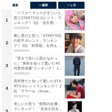
最新
一週間
一ヶ月
「パフォーマンスがすごいと
「癒し系
思うSTARTO社タレント」ラ
タレント
1
1
ンキング！ 2位「佐久間...
「井ノ原
2026/08/06
2026/08/0
癒し系だと思う「STARTO社
癒し系だ
の若手タレント」ランキン
の若手
2
2
グ！ 2位「松島聡」を抑え...
グ！ 2
2026/08/05
2026/08/0
「背まで高いと思わなかっ
ギャップ
た」“身長を知って驚いた40
RTO社
3
3
代男性俳優”ランキング！ 1...
キング！
2026/06/13
2026/08/0
高学歴だと知って驚いたSTA
「世界で
RTOタレントランキング！ 2
ARTO
4
4
位「ラウール（Snow...
グ！ 2
2025/07/13
2026/08/0
美しいと思う「昭和の女優」
身長を知
ランキング！ 「吉永小百合」
性俳優」
5
5