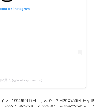
 post on Instagram
y 山﨑賢人 (@kentooyamazaki)
ン。1994年9月7日生まれで、先日29歳の誕生日を迎
ングダム 運命の炎』や2024年1月公開予定の映画『ゴ