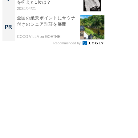
を抑えた1位は？
「鈴木
倒...
2025/04/21
2026/08/0
全国の絶景ポイントにサウナ
団地フ
付きのシェア別荘を展開
る？ 掘
PR
PR
COCO VILLA on GOETHE
UR都市機
Recommended by