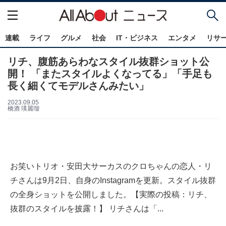
連載
ライフ
グルメ
社会
IT・ビジネス
エンタメ
リサ
リチ、腹筋あらわなスタイル抜群ショット公
開！ 「またスタイルよくなってる」「手足も
長く細くてモデルさんみたい」
2023.09.05
橋酒 瑛麗瑠
お笑いトリオ・安田大サーカスのクロちゃんの恋人・リ
チさんは9月2日、自身のInstagramを更新。スタイル抜群
の全身ショットを公開しました。【実際の投稿：リチ、
抜群のスタイルを披露！】 リチさんは「...