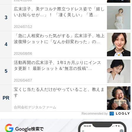
2024/11/06
広末涼子、美デコルテ際立つドレス姿で「嬉し
いお知らせが…」！ 「凄く美しい」「透...
3
2024/07/12
「急に人相変わった気がする」広末涼子、地上
波復帰ショットに「なんか顔変わった」の...
4
2026/08/06
活動再開の広末涼子、1年1カ月ぶりにインス
タ更新！ 最新ショット＆“無言の投稿”...
5
2026/04/07
宝くじ当たる人だけがやっていること、教えま
す
PR
合同会社デジタルファーム
Recommended by