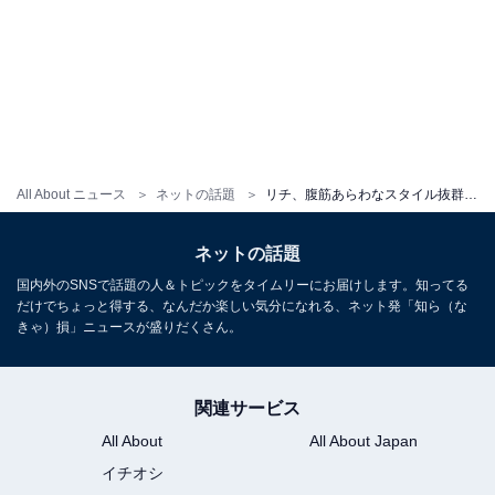
All About ニュース
ネットの話題
リチ、腹筋あらわなスタイル抜群ショット公開！ 「またスタイルよくなってる」「手足も長く細くてモデルさんみたい」
ネットの話題
国内外のSNSで話題の人＆トピックをタイムリーにお届けします。知ってる
だけでちょっと得する、なんだか楽しい気分になれる、ネット発「知ら（な
きゃ）損」ニュースが盛りだくさん。
関連サービス
All About
All About Japan
イチオシ