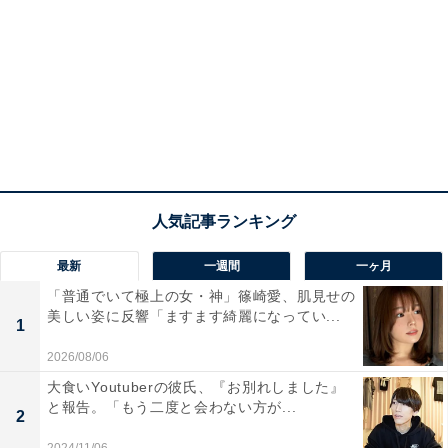
最新
一週間
一ヶ月
「普通でいて極上の女・神」篠崎愛、肌見せの
美しい姿に反響「ますます綺麗になってい...
1
2026/08/06
大食いYoutuberの彼氏、『お別れしました』
と報告。「もう二度と会わない方が...
2