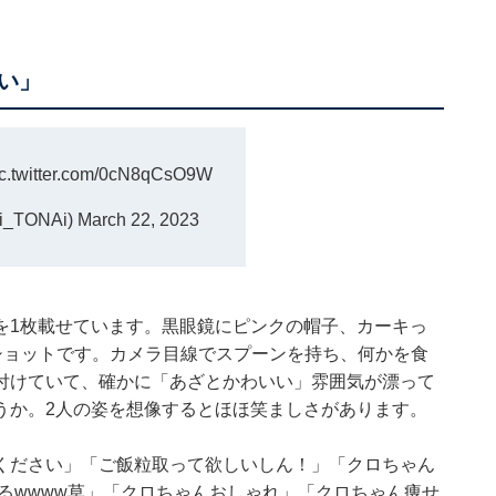
い」
ic.twitter.com/0cN8qCsO9W
i_TONAi)
March 22, 2023
を1枚載せています。黒眼鏡にピンクの帽子、カーキっ
ショットです。カメラ目線でスプーンを持ち、何かを食
付けていて、確かに「あざとかわいい」雰囲気が漂って
うか。2人の姿を想像するとほほ笑ましさがあります。
ください」「ご飯粒取って欲しいしん！」「クロちゃん
るwwww草」「クロちゃんおしゃれ」「クロちゃん痩せ