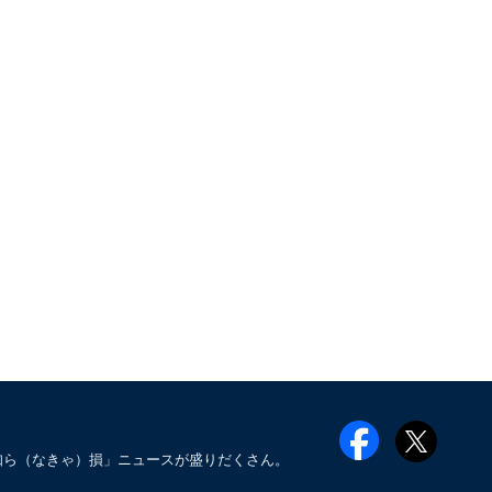
知ら（なきゃ）損」ニュースが盛りだくさん。