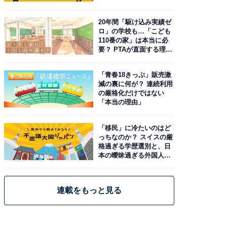
20年間「駆け込み実績ゼ
ロ」の学校も…「こども
110番の家」は本当に必
要？ PTAが直面する理想
と現実
「青春18きっぷ」販売激
減の裏に何が？ 連続利用
の厳格化だけではない
「本当の理由」
「移民」に冷たいのはど
っちなのか？ スイスの厳
格過ぎる学歴選別と、日
本の曖昧過ぎる外国人政
策
連載をもっと見る