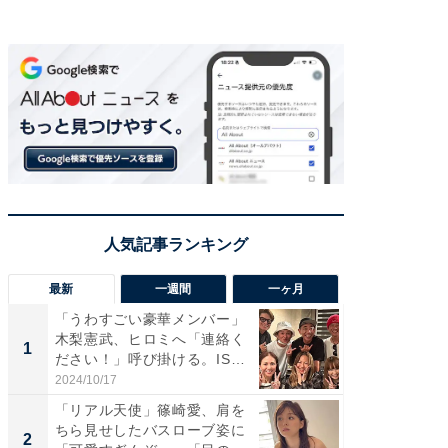
最新
一週間
一ヶ月
「うわすごい豪華メンバー」
「さす
木梨憲武、ヒロミへ「連絡く
は」高
1
1
ださい！」呼び掛ける。IS
災地を
S...
「カ...
2024/10/17
2026/08/0
「リアル天使」篠崎愛、肩を
「女の
ちら見せしたバスローブ姿に
介、バ
2
2