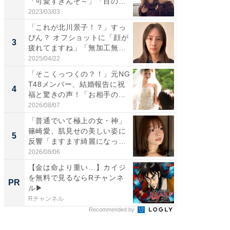
「可愛すぎんぞ～」「目の表
らのプレ
情...
愛...
2023/03/03
2026/08/0
「これが北川景子！？」すっ
「脚が
ぴん？ オフショットに「顔が
横川尚
3
3
疲れてますね」「無加工無
ムキな姿
表...
刃...
2025/04/22
2026/08/0
「そこくっつくの？！」元NG
「え、
T48メンバー、結婚報告に祝
芸人、2
4
4
福と驚きの声！「お相手の...
エットに
2026/08/07
2026/08/0
「普通でいて極上の女・神」
「脳がバ
篠崎愛、肌見せの美しい姿に
装姿が話
5
5
反響「ますます綺麗になって
のお父さ
い...
2026/08/06
2026/08/0
【金は命より重い…】カイジ
【ギャ
を無料で見るならRチャンネ
作】カ
PR
PR
ル▶︎
る！
Rチャンネル
Rチャンネ
Recommended by