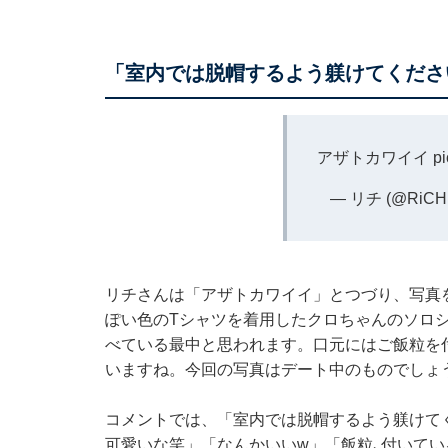
「室内では脱帽するよう躾けてくださ
アザトカワイイ
p
— リチ (@RiCH
リチさんは「アザトカワイイ」とつづり、写真
ぽい色のTシャツを着用したクロちゃんのソロ
べている最中と思われます。口元にはご飯粒を
いますね。今回の写真はデート中のものでしょ
コメントでは、「室内では脱帽するよう躾けて
可愛いな笑」「なんかいいw」「飯粒､付いてい