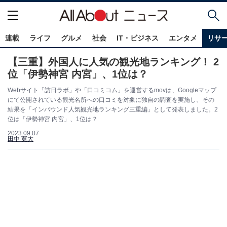
連載
ライフ
グルメ
社会
IT・ビジネス
エンタメ
リサ
【三重】外国人に人気の観光地ランキング！ 2
位「伊勢神宮 内宮」、1位は？
Webサイト「訪日ラボ」や「口コミコム」を運営するmovは、Googleマップ
にて公開されている観光名所への口コミを対象に独自の調査を実施し、その
結果を「インバウンド人気観光地ランキング三重編」として発表しました。2
位は「伊勢神宮 内宮」、1位は？
2023.09.07
田中 寛大