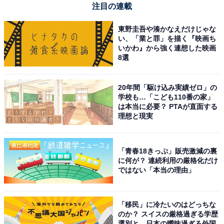
注目の連載
東野圭吾や湊かなえだけじゃな
い、「業と罪」を描く『映画ち
いかわ』から強く連想した映画
8選
20年間「駆け込み実績ゼロ」の
学校も…「こども110番の家」
は本当に必要？ PTAが直面する
理想と現実
「青春18きっぷ」販売激減の裏
に何が？ 連続利用の厳格化だけ
ではない「本当の理由」
「移民」に冷たいのはどっちな
のか？ スイスの厳格過ぎる学歴
選別と、日本の曖昧過ぎる外国