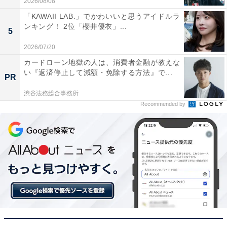
2026/08/08
「KAWAII LAB.」でかわいいと思うアイドルラ
ンキング！ 2位「櫻井優衣」...
こちらもおすすめ
5
【長野】外国人に人気の観光地ランキング！ 2
2026/07/20
位「河童橋」、1位は？
カードローン地獄の人は、消費者金融が教えな
い『返済停止して減額・免除する方法』で...
PR
渋谷法務総合事務所
Recommended by
1
2