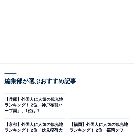
神宮）は、三重県伊勢市宇治館町に位置する日本有数の
神社です。伊勢神宮は、内宮と外宮をはじめ、別宮、摂
社、末社、所管社を合わせた125社からなります。
内宮には、日本人の総氏神とされ、皇室の祖先神として
あがめられる天照大御神（あまてらすおおみかみ）が祭
られています。荘厳な雰囲気に包まれ、多くの観光客が
年間を通して訪れる神聖な場所です。近鉄宇治山田駅や
JR伊勢市駅からバスでアクセスできます。
編集部が選ぶおすすめ記事
【兵庫】外国人に人気の観光地
ランキング！ 2位「神戸布引ハ
ーブ園」、1位は？
【京都】外国人に人気の観光地
【福岡】外国人に人気の観光地
ランキング！ 2位「伏見稲荷大
ランキング！ 2位「福岡タワ