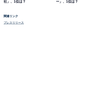
社」、1位は？
ー」、1位は？
関連リンク
プレスリリース
1位：三井アウトレットパーク ジャズドリーム長
島
1位は「三井アウトレットパーク ジャズドリーム長島」
でした。三重県桑名市長島町浦安に位置するアウトレッ
トモール。国内外のブランドやセレクトショップが集ま
り、旬のファッションをアウトレット価格で購入できる
のが魅力です。
カフェやレストランも充実しており、ショッピングだけ