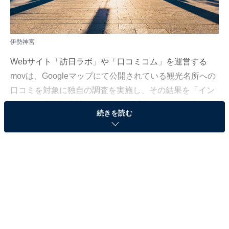
伊勢神宮
Webサイト「訪日ラボ」や「口コミコム」を運営する
movは、Googleマップにて公開されている観光名所への
口コミを対象に独自の調査を実施し、その結果を「イン
バウンド人気観光地ランキング三重編」として発表しま
続きを読む
した。調査期間は、2023年6月1～26日です。
＞10位までのランキング結果
2位：伊勢神宮 内宮
2位は「伊勢神宮 内宮」でした。伊勢神宮・内宮（皇大