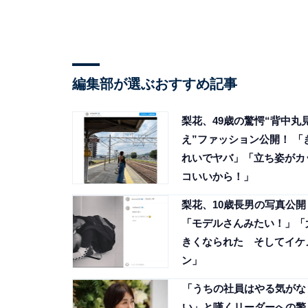
編集部が選ぶおすすめ記事
梨花、49歳の驚愕“背中丸
え”ファッション公開！ 「
れいでヤバ」「立ち姿がカ
コいいから！」
梨花、10歳長男の写真公開
「モデルさんみたい！」「
きくなられた そしてイケ
ン」
「うちの社員はやる気がな
い」と嘆くリーダーへの警