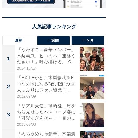
最新
一週間
一ヶ月
「うわすごい豪華メンバー」
「さす
木梨憲武、ヒロミへ「連絡く
は」高
1
1
ださい！」呼び掛ける。IS
災地を
S...
「カ...
2024/10/17
2026/08/0
「EXILEかと」木梨憲武＆ヒ
「女の
ロミの間に写る“石川遼”の別
介、バ
2
2
人っぷりにファン騒然！...
らのプレ
愛...
2022/09/09
2026/08/0
「リアル天使」篠崎愛、肩を
「脚が
ちら見せしたバスローブ姿に
横川尚
3
3
「可愛すぎんぞ～」「目の表
ムキな姿
情...
刃...
2023/03/03
2026/08/0
「めちゃめちゃ豪華」木梨憲
「え、