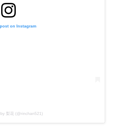
 post on Instagram
d by 梨花 (@rinchan521)