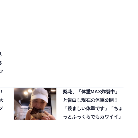
見
き
ッ
！
梨花、「体重MAX炸裂中」
大
と告白し現在の体重公開！
メ
「羨ましい体重です」「ちょ
っとふっくらでもカワイイ」