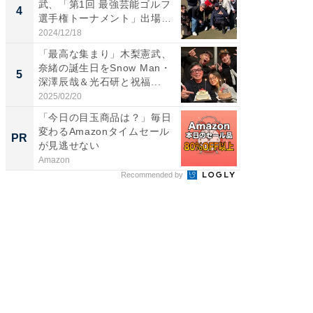
武、「第1回 最強芸能ゴルフ
芸人、2
4
4
選手権トーナメント」出場
エットに
メ...
2024/12/18
2026/08/0
「最高な集まり」木梨憲武、
「脳がバ
奈緒の誕生日をSnow Man・
装姿が話
5
5
深澤辰哉＆光石研と祝福...
のお父さ
2025/02/20
2026/08/0
「今日の目玉商品は？」毎日
事例か
変わるAmazonタイムセール
管理』
PR
PR
が見逃せない
Amazon
KeeperSec
Recommended by