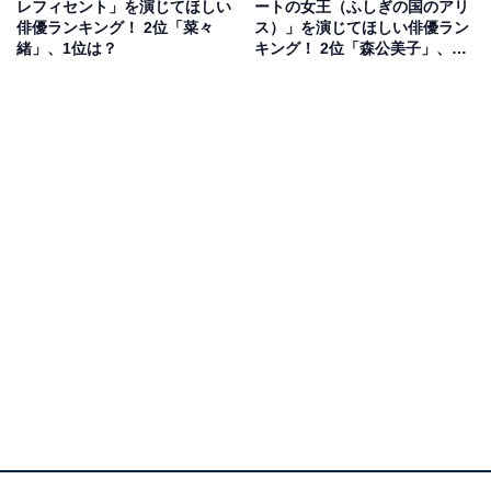
レフィセント」を演じてほしい
ートの女王（ふしぎの国のアリ
俳優ランキング！ 2位「菜々
ス）」を演じてほしい俳優ラン
緒」、1位は？
キング！ 2位「森公美子」、1
位は？
1位：天海祐希
第1位は、宝塚歌劇団月組の元トップスター「天海祐
希」さんです。主演を務めたドラマ『女王の教室』（日
本テレビ系）、『BOSS』（フジテレビ系）などでは、
知的な雰囲気が漂う美しい演技を披露しています。