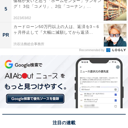
価格が安いと思う「ホームセンター」ランキン
グ！ 3位「コメリ」、2位「コーナン」...
5
2023/03/02
カードローン50万円以上の人は、返済を3～6
ヶ月停止して『大幅に減額してから返済...
PR
渋谷法務総合事務所
Recommended by
こちらもおすすめ
日本で実写化するとしたら「アースラ（リト
ル・マーメイド）」を演じてほしい俳優ランキ
注目の連載
ング！ 2位「渡辺直美」、1位は？