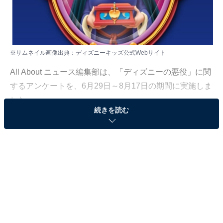
※サムネイル画像出典：
ディズニーキッズ公式Webサイト
All About ニュース編集部は、「ディズニーの悪役」に関
するアンケートを、6月29日～8月17日の期間に実施しま
した。
続きを読む
この記事では、全国10～60代の男女324人の回答に基づ
き、『白雪姫』を日本で実写化するとしたら「王妃（魔
女）」を演じてほしい俳優ランキングを発表。ランキン
グ上位には、どんな俳優がランクインしたのでしょう
か？
＞4位までの全ランキング結果を見る