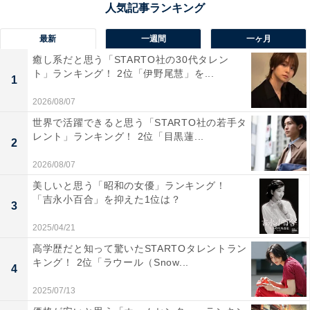
自由回答には、「年齢的に王妃を演じられそうなのと、
美貌と演技力があるから（50代女性）」「凛としたオー
最新
一週間
一ヶ月
ラとスクリーン映えが素晴らしいので（30代女性）」な
癒し系だと思う「STARTO社の30代タレン
ど、天海さんの演技力と美しい雰囲気に言及するコメン
ト」ランキング！ 2位「伊野尾慧」を...
1
トが多く見られました。
2026/08/07
世界で活躍できると思う「STARTO社の若手タ
※回答者コメントは原文ママです
レント」ランキング！ 2位「目黒蓮...
2
＞4位までの全ランキング結果を見る
2026/08/07
美しいと思う「昭和の女優」ランキング！
「吉永小百合」を抑えた1位は？
この記事の筆者：てらこ
3
横浜生まれ横浜育ち。グルメと深夜ラジオを愛するライ
2025/04/21
ター。FP2級。銃弾を防ぐ少年団と、ポケットに入るモ
高学歴だと知って驚いたSTARTOタレントラン
ンスターも大好き。最近の悩みはアイスの買い置きが一
キング！ 2位「ラウール（Snow...
4
瞬でなくなってしまうこと。X（旧Twitter）：てらこ@
2025/07/13
ライター（@TeraWEB1）