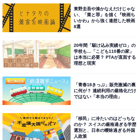
東野圭吾や湊かなえだけじゃな
い、「業と罪」を描く『映画ち
いかわ』から強く連想した映画
8選
20年間「駆け込み実績ゼロ」の
学校も…「こども110番の家」
1
2
は本当に必要？ PTAが直面する
理想と現実
「青春18きっぷ」販売激減の裏
に何が？ 連続利用の厳格化だけ
ではない「本当の理由」
「移民」に冷たいのはどっちな
のか？ スイスの厳格過ぎる学歴
選別と、日本の曖昧過ぎる外国
人政策