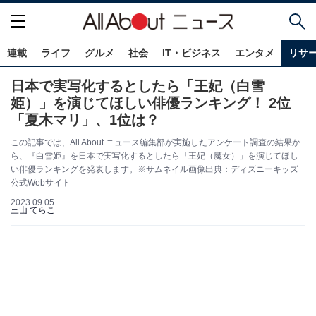
連載
ライフ
グルメ
社会
IT・ビジネス
エンタメ
リサ
日本で実写化するとしたら「王妃（白雪
姫）」を演じてほしい俳優ランキング！ 2位
「夏木マリ」、1位は？
この記事では、All About ニュース編集部が実施したアンケート調査の結果か
ら、『白雪姫』を日本で実写化するとしたら「王妃（魔女）」を演じてほし
い俳優ランキングを発表します。※サムネイル画像出典：ディズニーキッズ
公式Webサイト
2023.09.05
三山 てらこ