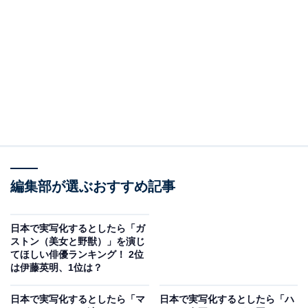
2位：夏木マリ
ランキング2位は「夏木マリ」さんです。映画やドラマ
のほか、演劇や音楽方面の活動でも多くの功績を残して
おり、近年参加した複数の夏フェスでは圧巻のパフォー
マンスを披露しています。
アンケートの回答者からは、「王妃のスレンダーで綺麗
だけど怖さがある雰囲気にぴったりだから（20代女
編集部が選ぶおすすめ記事
性）」「細身でスラッとしているスタイルがぴったりだ
と感じたため（30代女性）」などの声が寄せられまし
日本で実写化するとしたら「ガ
た。
ストン（美女と野獣）」を演じ
てほしい俳優ランキング！ 2位
は伊藤英明、1位は？
日本で実写化するとしたら「マ
日本で実写化するとしたら「ハ