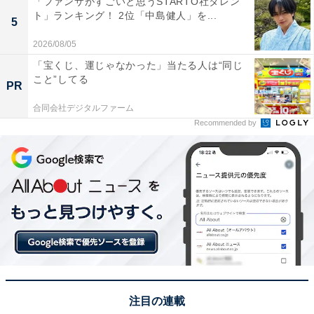
「ファンサがすごいと思うSTARTO社タレン
ト」ランキング！ 2位「中島健人」を...
5
2026/08/05
A post shared by 公式『合理的にあり得ない』ご視聴ありがとうござ
「宝くじ、運じゃなかった」当たる人は“同じ
こと”してる
PR
合同会社デジタルファーム
ランキング1位に輝いたのは、宝塚歌劇団の元トップス
Recommended by
ターである「天海祐希」さんです。ドラマ『女王の教
室』（日本テレビ系）、『BOSS』（フジテレビ系）な
どのドラマで主演を務め、クールビューティーな演技で
多くの人を魅了しています。
自由回答には、「クールで孤高のイメージがあるので、
誰も寄せつけないマレフィセントのイメージに合ってい
ると思う（20代女性）」「声がキレイで、言葉をはっき
り言うところが凛としたマレフィセントに合いそうな気
注目の連載
がする（30代女性）」などのコメントがみられました。