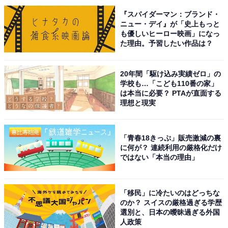
『スパイダーマン：ブランド・
ニュー・デイ』が「史上もっと
※回答者コメントは原文ママです
も優しいヒーロー映画」になっ
た理由。予習したい作品は？
＞5位までの全ランキング結果を見る
20年間「駆け込み実績ゼロ」の
この記事の筆者：てらこ
学校も…「こども110番の家」
は本当に必要？ PTAが直面する
横浜生まれ横浜育ち。グルメと深夜ラジオを愛するライ
理想と現実
ター。FP2級。銃弾を防ぐ少年団と、ポケットに入るモ
ンスターも大好き。最近の悩みはアイスの買い置きが一
「青春18きっぷ」販売激減の裏
瞬でなくなってしまうこと。X（旧Twitter）：てらこ@
に何が？ 連続利用の厳格化だけ
ライター（@TeraWEB1）
ではない「本当の理由」
「移民」に冷たいのはどっちな
のか？ スイスの厳格過ぎる学歴
選別と、日本の曖昧過ぎる外国
人政策