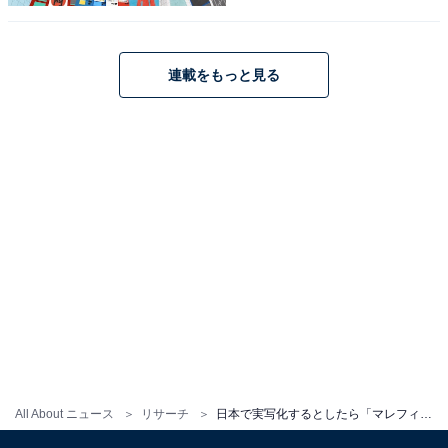
連載をもっと見る
こちらもおすすめ
日本で実写化するとしたら「ハートの女王（ふ
しぎの国のアリス）」を演じてほしい俳優ラン
キング！ 2位「森公美子」、1位は？
All About ニュース
リサーチ
日本で実写化するとしたら「マレフィセント」を演じてほしい俳優ランキング！ 2位「菜々緒」、1位は？