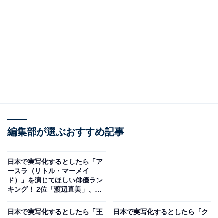
A post shared by 菜々緒 (@nanao_official)
2位にランクインしたのは、モデルや俳優など多方面で
活躍している「菜々緒」さんです。2015年放送のドラマ
編集部が選ぶおすすめ記事
『サイレーン』（フジテレビ系）で務めた猟奇的な殺人
犯役では、美しく強靭（きょうじん）な振る舞いで高い
日本で実写化するとしたら「ア
ースラ（リトル・マーメイ
評価を獲得しました。
ド）」を演じてほしい俳優ラン
キング！ 2位「渡辺直美」、1
アンケートには、「キリッとした顔立ちがイメージとピ
位は？
日本で実写化するとしたら「王
日本で実写化するとしたら「ク
ッタリ（30代男性）」「マレフィセントの個性的な衣装