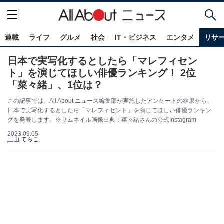
連載
ライフ
グルメ
社会
IT・ビジネス
エンタメ
リサ
日本で実写化するとしたら「マレフィセン
ト」を演じてほしい俳優ランキング！ 2位
「菜々緒」、1位は？
この記事では、All About ニュース編集部が実施したアンケートの結果から、
日本で実写化するとしたら「マレフィセント」を演じてほしい俳優ランキン
グを発表します。※サムネイル画像出典：菜々緒さんの公式Instagram
2023.09.05
三山 てらこ