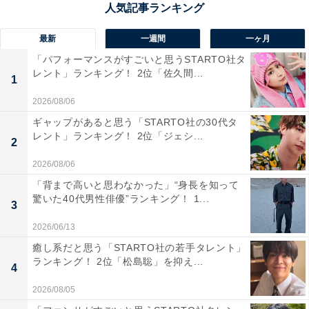
最新
一週間
一ヶ月
「パフォーマンスがすごいと思うSTARTO社タ
レント」ランキング！ 2位「佐久間...
1
2026/08/06
ギャップがあると思う「STARTO社の30代タ
レント」ランキング！ 2位「ジェシ...
2
2026/08/06
「背まで高いと思わなかった」“身長を知って
View this post on Instagram
驚いた40代男性俳優”ランキング！ 1...
3
2026/06/13
癒し系だと思う「STARTO社の若手タレント」
ランキング！ 2位「松島聡」を抑え...
4
2026/08/05