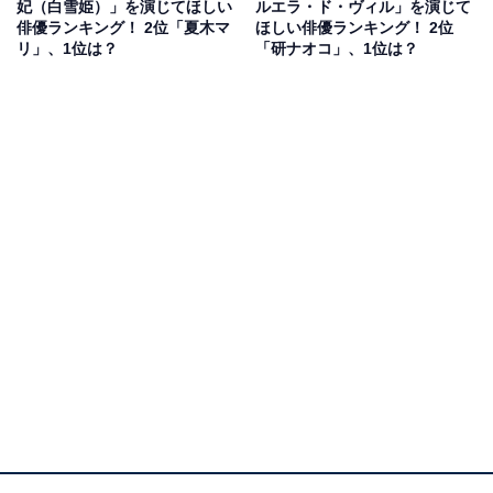
妃（白雪姫）」を演じてほしい
ルエラ・ド・ヴィル」を演じて
を、菜々緒なら着こなせると思ったから（20代女性）」
俳優ランキング！ 2位「夏木マ
ほしい俳優ランキング！ 2位
などの回答が寄せられています。
リ」、1位は？
「研ナオコ」、1位は？
1位：天海祐希