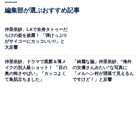
編集部が選ぶおすすめ記事
仲里依紗、LAで全身タトゥーだ
らけの姿を披露！ 「弾けっぷり
がサイコーにカッコいい!!」と
大反響
仲里依紗、ドラマで黒髪＆薄メ
「綺麗な脇」仲里依紗、“海外
イクの別人級ショット！ 「目の
の女優さんみたい”な写真に
奥の怖さやばい」「カッコよく
「メルヘン村が洒落て見えるん
て鳥肌立ちました」
ですけど！」と反響