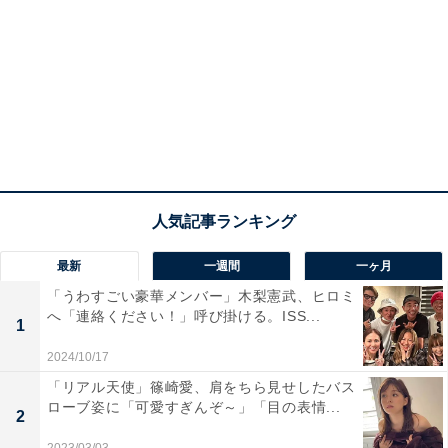
最新
一週間
一ヶ月
「うわすごい豪華メンバー」木梨憲武、ヒロミ
へ「連絡ください！」呼び掛ける。ISS...
1
2024/10/17
「リアル天使」篠崎愛、肩をちら見せしたバス
ローブ姿に「可愛すぎんぞ～」「目の表情...
2