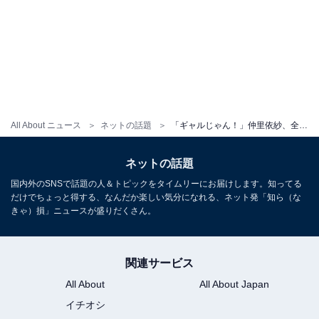
All About ニュース
ネットの話題
「ギャルじゃん！」仲里依紗、全身ピンクコーデでニューヨークを満喫！ 「モテ確定」「かわちぃすぎる」
ネットの話題
国内外のSNSで話題の人＆トピックをタイムリーにお届けします。知ってる
だけでちょっと得する、なんだか楽しい気分になれる、ネット発「知ら（な
きゃ）損」ニュースが盛りだくさん。
関連サービス
All About
All About Japan
イチオシ