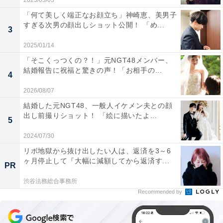
2023/03/03
「何て美しく端正なお顔立ち」神崎恵、美男子
すぎる次男の顔出しショット公開！ 「め...
3
2025/01/14
「そこくっつくの？！」元NGT48メンバー、
結婚報告に祝福と驚きの声！「お相手の...
4
2026/08/07
結婚した元NGT48、一般人イケメン夫との顔
出し前撮りショット！ 「絵に描いたよ...
5
2024/07/30
リボ地獄から抜け出したい人は、返済を3～6
ヶ月停止して『大幅に減額してから返済す...
PR
渋谷法務総合事務所
Recommended by