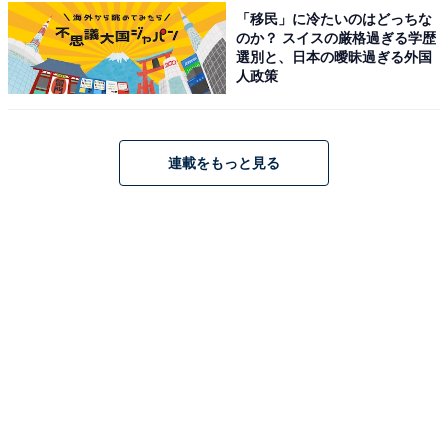
「移民」に冷たいのはどっちな
の好みも違うが、作ってくれているのでありがたく頂い
のか？ スイスの厳格過ぎる学歴
ている。共用部分の使用（お風呂やトイレ、キッチン
選別と、日本の曖昧過ぎる外国
人政策
等）に気を遣う」と、両親と就寝時間が合わないこと、
共用スペースの利用に気を遣うことなどを明かしまし
た。
連載をもっと見る
また、実家暮らしでもお金に関する苦労についてはある
ようで、「一人暮らしをするよりは支出はかなり抑えら
れるが、今後両親が他界した後のプランを考えておかな
いとならない」と、今後の不安を吐露。
「どうしたらいいのか、そしてその方向性によっていく
ら必要なのかというのを最近よく考えるが答えがまだ出
ず悩んでいる」と、現状の悩みも告白してくれました。
※回答者のコメントは原文ママです