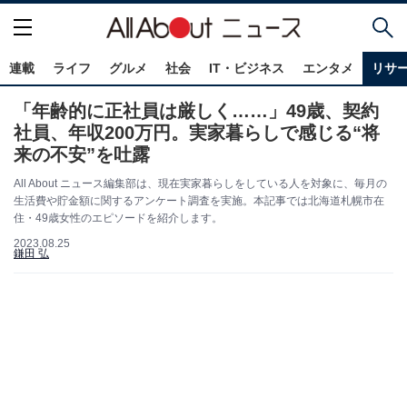
連載
ライフ
グルメ
社会
IT・ビジネス
エンタメ
リサ
「年齢的に正社員は厳しく……」49歳、契約
社員、年収200万円。実家暮らしで感じる“将
来の不安”を吐露
All About ニュース編集部は、現在実家暮らしをしている人を対象に、毎月の
生活費や貯金額に関するアンケート調査を実施。本記事では北海道札幌市在
住・49歳女性のエピソードを紹介します。
2023.08.25
鎌田 弘