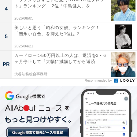
ト」ランキング！ 2位「中島健人」を...
4
2026/08/05
美しいと思う「昭和の女優」ランキング！
「吉永小百合」を抑えた1位は？
5
2025/04/21
カードローン50万円以上の人は、返済を3～6
ヶ月停止して『大幅に減額してから返済...
PR
渋谷法務総合事務所
Recommended by
「年齢的に正社員は厳しく……」契約社員で年収
が低いため実家暮らしに
現在、実家暮らしを選んでいる理由を聞くと、「離婚を
したあと収入がほぼなかったので一旦実家に戻った」と
回答。