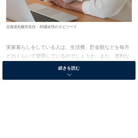
北海道札幌市在住・49歳女性のエピソード
実家暮らしをしている人は、生活費、貯金額などを毎月
どのくらいで管理しているのでしょうか。また、便利な
こと、不便なこと、実家暮らしを選んだ具体的理由とは
続きを読む
何でしょうか。
All About ニュース編集部は、2023年7月18～27日の期
間、現在実家暮らしをしている人を対象にアンケート調
査を実施。毎月の生活費や貯金額、実家暮らしをしてい
る理由などを聞きました。
今回は、北海道札幌市在住・49歳女性のエピソードを紹