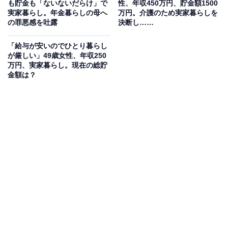
も貯金も「ないないだらけ」で
性、年収450万円、貯金額1500
実家暮らし。年金暮らしの母へ
万円。介護のため実家暮らしを
の罪悪感を吐露
決断し……
「給与が安いのでひとり暮らし
が厳しい」49歳女性、年収250
万円、実家暮らし。現在の総貯
金額は？
毎月の生活費や貯金額は？
実家に入れている生活費：2万円
交際費：1万円
毎月のお小遣い：5万円
毎月の貯金額：2万円
貯金総額：300万円
総務省統計局が発表した「家計調査報告書 家計収支編