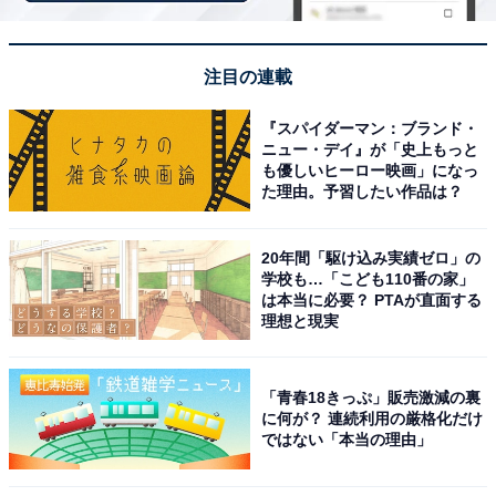
また、「年齢的に正社員は厳しく、契約社員で働き始め
注目の連載
たが年収はかなり低い為、今のところ一人暮らしの選択
肢が無く、実家暮らしをしている。実家は一軒家の為幸
『スパイダーマン：ブランド・
ニュー・デイ』が「史上もっと
い部屋も余っており、そこで生活している」と、実家暮
も優しいヒーロー映画」になっ
らしを決断した経緯なども話してくれました。
た理由。予習したい作品は？
20年間「駆け込み実績ゼロ」の
「今後両親が他界した後のプランを考えておかな
学校も…「こども110番の家」
は本当に必要？ PTAが直面する
いとならない」
理想と現実
一方で、実家暮らしで苦労していることは「生活時間が
「青春18きっぷ」販売激減の裏
全然違う」ことだといいます。
に何が？ 連続利用の厳格化だけ
ではない「本当の理由」
具体的には「21時には両親は就寝してしまうため、夜に
物音を立てるのが気になって好きな事が出来ない。食事