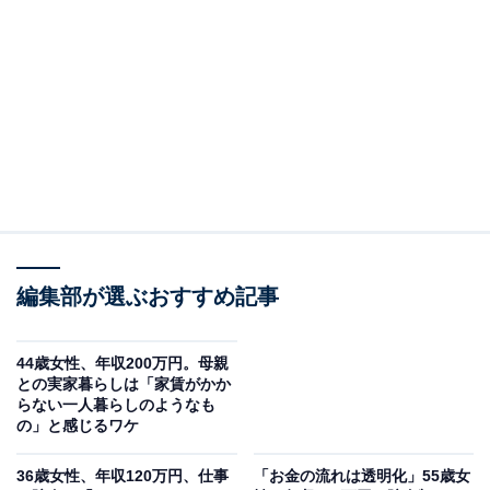
介します。
回答者のプロフィール＆実家の状況
回答者本人：49歳女性
在住：北海道札幌市
同居人数：親2人、自分
世帯年収：自分200万円
実家の間取り：1軒家5LDK
編集部が選ぶおすすめ記事
44歳女性、年収200万円。母親
との実家暮らしは「家賃がかか
らない一人暮らしのようなも
の」と感じるワケ
36歳女性、年収120万円、仕事
「お金の流れは透明化」55歳女