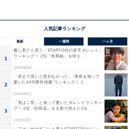
（2021年）」によると、35〜59歳女性の1カ月の平均消
費支出は16万4749円です。そのうち、住居費の平均は2
万5360円ですが、家賃などは地域や条件によって差が出
てくるので、住居費を除いた14万円程度が回答者の属性
に近い平均生活費ということになります。
最新
一週間
一ヶ月
癒し系だと思う「STARTO社の若手タレント」
回答者に、実家を出る予定の有無を聞くと、現時点では
ランキング！ 2位「松島聡」を抑え...
1
「どちらともいえない」とし、「一人暮らしをしたいが
2026/08/05
収入が少ないので不安。両親が高齢なので出ない方が良
「背まで高いと思わなかった」“身長を知って
いかとも思っている」と、経済的な事情や高齢の両親へ
驚いた40代男性俳優”ランキング！ 1...
2
の不安を明かしました。さらに、恋愛や結婚願望は「な
2026/06/13
い」と答え、「離婚をしているので、今は願望が全くな
い」と、離婚経験があることも話してくれました。
「実は二世」と知って驚いたタレントランキン
グ！ 2位「杉咲花」を大差で抑えた1位...
3
2025/11/07
「ファンサがすごいと思うSTARTO社タレン