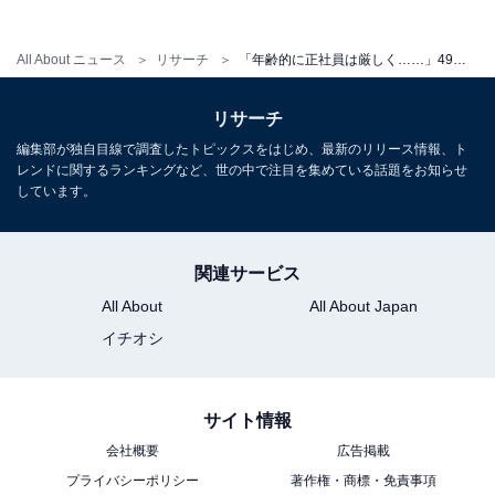
この記事の筆者：鎌田 弘 プロフィール
All About ニュース
リサーチ
「年齢的に正社員は厳しく……」49歳、契約社員、年収200万円。実家暮らしで感じる“将来の不安”を吐露
ニュース記事を中心に執筆中のライター。IT企業のメデ
リサーチ
ィア担当を経て現在に至る。All AboutおよびAll About ニ
編集部が独自目線で調査したトピックスをはじめ、最新のリリース情報、ト
ュースでのライター歴は2年。
レンドに関するランキングなど、世の中で注目を集めている話題をお知らせ
しています。
こちらもおすすめ
42歳女性、年収250万円。仲良しの母親と実家
関連サービス
暮らし。「寂しくないし、生活が楽しい」と語
るも……
All About
All About Japan
イチオシ
サイト情報
会社概要
広告掲載
プライバシーポリシー
著作権・商標・免責事項