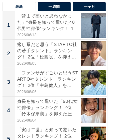
最新
一週間
一ヶ月
「背まで高いと思わなかっ
「癒し系
た」“身長を知って驚いた40
タレント
1
1
代男性俳優”ランキング！ 1...
「井ノ原
2026/06/13
2026/08/0
癒し系だと思う「STARTO社
ギャップ
の若手タレント」ランキン
RTO社
2
2
グ！ 2位「松島聡」を抑え...
キング！
2026/08/05
2026/08/0
「ファンサがすごいと思うST
癒し系だ
ARTO社タレント」ランキン
の若手
3
3
グ！ 2位「中島健人」を...
グ！ 2
2026/08/05
2026/08/0
身長を知って驚いた「50代女
「ギャッ
性俳優」ランキング！ 2位
RTO社
4
4
「鈴木保奈美」を抑えた圧
グ！ 2
倒...
2026/08/04
2026/07/3
「実は二世」と知って驚いた
「世界で
タレントランキング！ 2位
ARTO
5
5