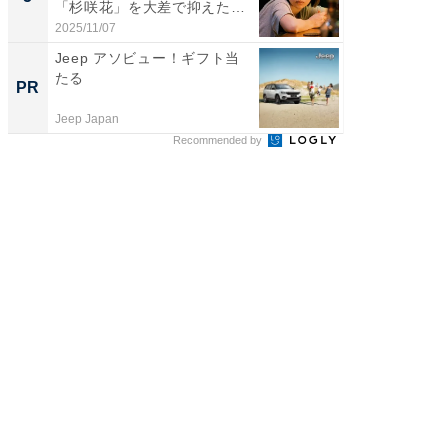
「杉咲花」を大差で抑えた1
グ！ 2
位...
2025/11/07
2026/08/0
Jeep アソビュー！ギフト当
全国の
たる
付きの
PR
PR
Jeep Japan
COCO VIL
Recommended by