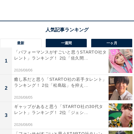
総務省統計局が発表した「家計調査報告書 家計収支編
（2021年）」によると、35〜59歳女性の1カ月の平均消
費支出は16万4749円です。そのうち、住居費の平均は2
万5360円ですが、家賃などは地域や条件によって差が出
てくるので、住居費を除いた14万円程度が回答者の属性
最新
一週間
一ヶ月
に近い平均生活費ということになります。
「パフォーマンスがすごいと思うSTARTO社タ
レント」ランキング！ 2位「佐久間...
1
回答者に、実家を出る予定の有無を聞くと、現時点では
2026/08/06
「どちらともいえない」とし、「両親が高齢になり、最
癒し系だと思う「STARTO社の若手タレント」
近実家に戻ったばかりのため」と続けました。さらに、
ランキング！ 2位「松島聡」を抑え...
2
恋愛や結婚願望は「ない」と答え、「一度結婚に失敗し
2026/08/05
て、もう懲りました」と、過去の婚姻歴についても話し
てくれました。
ギャップがあると思う「STARTO社の30代タ
レント」ランキング！ 2位「ジェシ...
3
2026/08/06
「ファンサがすごいと思うSTARTO社タレン