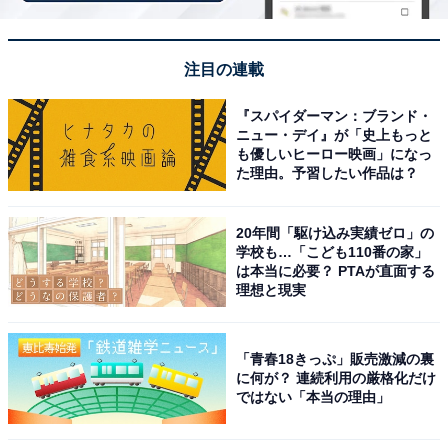
したそうです。
注目の連載
また、「車の運転など、危険なことはもうしてほしくな
いし、病院にも通っているので、一人っ子の私が助けな
『スパイダーマン：ブランド・
ニュー・デイ』が「史上もっと
いといけないと思いました」と、胸の内を明かしまし
も優しいヒーロー映画」になっ
た。
た理由。予習したい作品は？
20年間「駆け込み実績ゼロ」の
両親の認知症が不安だが、本人たちは認めようと
学校も…「こども110番の家」
は本当に必要？ PTAが直面する
しない
理想と現実
一方で、実家暮らしで苦労していることを聞くと、「両
「青春18きっぷ」販売激減の裏
親が少し認知症っぽいように見える」と回答。「物忘れ
に何が？ 連続利用の厳格化だけ
など激しくてとても心配しているが、本人たちはそれを
ではない「本当の理由」
認めるのが嫌なようで、『認知症関連の病院を一度でい
いから受診してほしい』とお願いしているが、聞き入れ