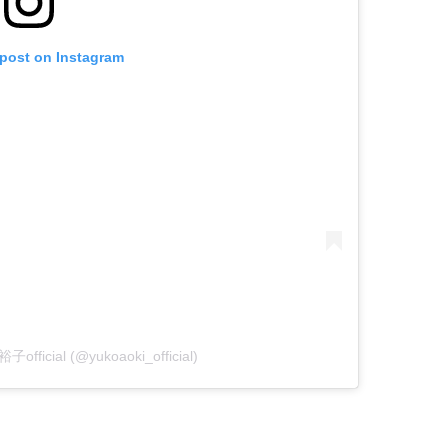
 post on Instagram
子official (@yukoaoki_official)