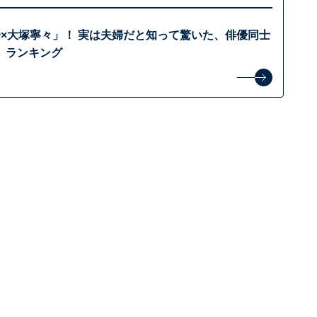
一×大塚寧々」！ 実は夫婦だと知って驚いた、俳優同士
」ランキング