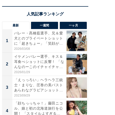
最新
一週間
一ヶ月
バレー・髙橋藍選手、兄＆愛
「さす
犬とのプライベートショット
は」高
1
1
に「超きちょー」「笑顔が見
災地を
れ...
「カ...
2026/03/08
2026/08/0
イケメンバレー選手、キス＆
「え、
耳食べショットに反響！ 「な
芸人、2
2
2
んなのーこのイチャイチャ
エットに
感...
2026/01/29
2026/08/0
「えっっろい」ヘラヘラ三銃
「脚が
士・まりな、圧巻の美バスト
横川尚
3
3
あらわなグラビアショット公
ムキな姿
開...
刃...
2023/09/29
2026/08/0
「顔ちっっちゃ！」藤田ニコ
「脳がバ
ル、娘と初の北海道旅行を公
装姿が話
4
4
開！ 「スタイルよすぎる
のお父さ