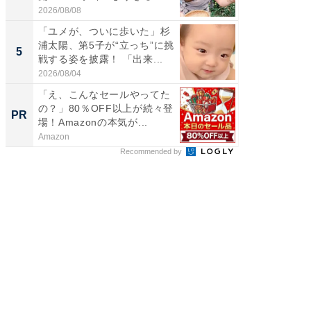
よ〜...
2026/08/08
2026/08/0
「ユメが、ついに歩いた」杉
「急に
浦太陽、第5子が“立っち”に挑
る」広
5
5
戦する姿を披露！ 「出来...
ョット
た」の..
2026/08/04
2026/08/0
「え、こんなセールやってた
四角い
の？」80％OFF以上が続々登
際まで
PR
PR
場！Amazonの本気が...
ト掃除
Amazon
Dreame
Recommended by