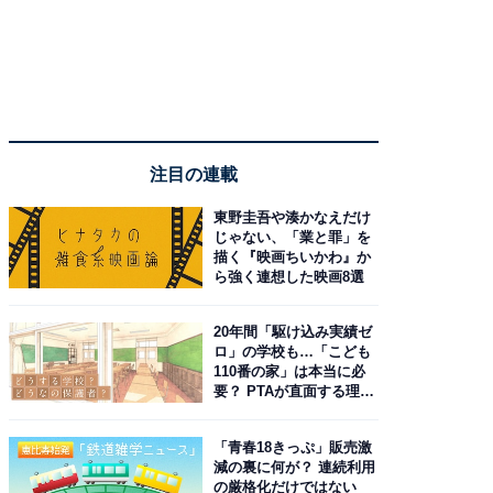
注目の連載
東野圭吾や湊かなえだけ
じゃない、「業と罪」を
描く『映画ちいかわ』か
ら強く連想した映画8選
20年間「駆け込み実績ゼ
ロ」の学校も…「こども
110番の家」は本当に必
要？ PTAが直面する理想
と現実
「青春18きっぷ」販売激
減の裏に何が？ 連続利用
の厳格化だけではない