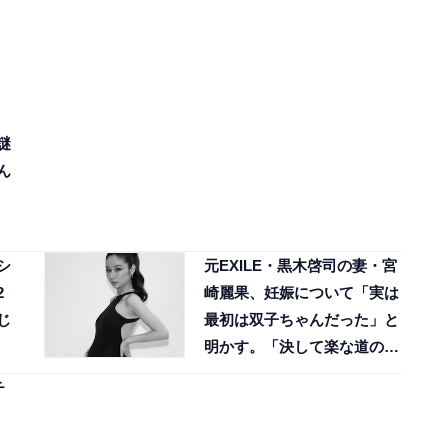
謎
ん
シ
元EXILE・黒木啓司の妻・宮
2
崎麗果、妊娠について「実は
じ
最初は双子ちゃんだった」と
明かす。「決して楽な道のり
ではなかった」と吐露
チ