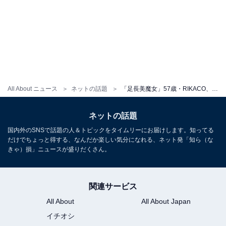
All About ニュース
ネットの話題
「足長美魔女」57歳・RIKACO、水着姿で圧巻の美脚あらわに！ 「羨ましいスタイル」「綺麗な体のライン」
ネットの話題
国内外のSNSで話題の人＆トピックをタイムリーにお届けします。知ってる
だけでちょっと得する、なんだか楽しい気分になれる、ネット発「知ら（な
きゃ）損」ニュースが盛りだくさん。
関連サービス
All About
All About Japan
イチオシ