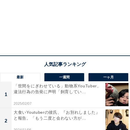
最新
一週間
一ヶ月
「世間をにぎわせている」動物系YouTuber、
違法行為の告発に声明「飼育してい...
1
2025/02/07
大食いYoutuberの彼氏、『お別れしました』
と報告。「もう二度と会わない方が...
2