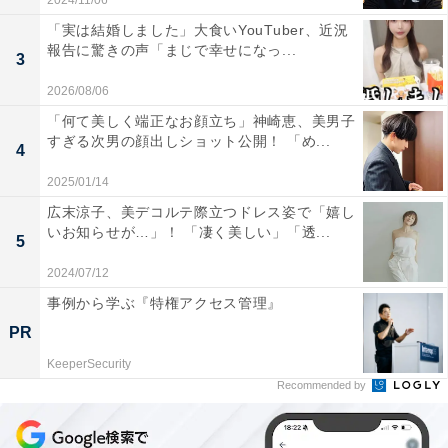
2024/11/06
「実は結婚しました」大食いYouTuber、近況
報告に驚きの声「まじで幸せになっ...
3
2026/08/06
「何て美しく端正なお顔立ち」神崎恵、美男子
すぎる次男の顔出しショット公開！ 「め...
4
2025/01/14
広末涼子、美デコルテ際立つドレス姿で「嬉し
いお知らせが…」！ 「凄く美しい」「透...
5
2024/07/12
事例から学ぶ『特権アクセス管理』
PR
KeeperSecurity
Recommended by