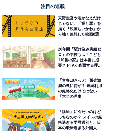
注目の連載
東野圭吾や湊かなえだけ
じゃない、「業と罪」を
描く『映画ちいかわ』か
ら強く連想した映画8選
20年間「駆け込み実績ゼ
ロ」の学校も…「こども
110番の家」は本当に必
要？ PTAが直面する理想
と現実
「青春18きっぷ」販売激
減の裏に何が？ 連続利用
の厳格化だけではない
「本当の理由」
「移民」に冷たいのはど
っちなのか？ スイスの厳
格過ぎる学歴選別と、日
本の曖昧過ぎる外国人政
策