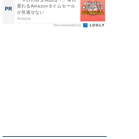
変わるAmazonタイムセール
険」で
PR
PR
が見逃せない
Amazon
東京証券
Recommended by