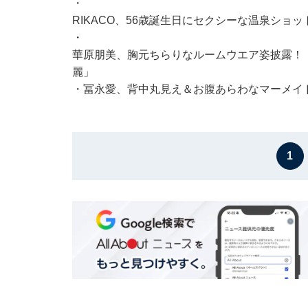
・
RIKACO、56歳誕生日にセクシーな温泉ショ
・
華原朋美、胸元ちらりなルームウエア姿披露！
麗」
・
冨永愛、背中丸見え＆お腹あらわなマーメイ
1