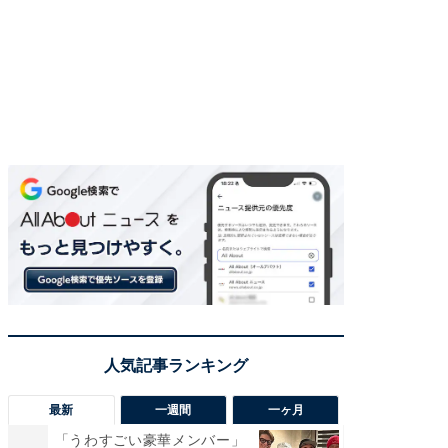
最新
一週間
一ヶ月
「うわすごい豪華メンバー」
「さす