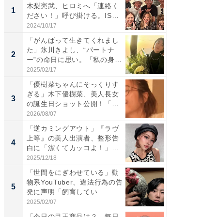
木梨憲武、ヒロミへ「連絡く
は」高
1
1
ださい！」呼び掛ける。IS
災地を
S...
「カ...
2024/10/17
2026/08/0
「がんばって生きてくれまし
「女の
た」氷川きよし、“パートナ
介、バ
2
2
ー”の命日に思い。「私の身
らのプレ
体...
愛...
2025/02/17
2026/08/0
「優樹菜ちゃんにそっくりす
「脚が
ぎる」木下優樹菜、美人長女
横川尚
3
3
の誕生日ショット公開！「1
ムキな姿
4...
刃...
2026/08/07
2026/08/0
「逆カミングアウト」『ラヴ
「え、
上等』の美人出演者、整形告
芸人、2
4
4
白に「潔くてカッコよ！」
エットに
「好...
2025/12/18
2026/08/0
「世間をにぎわせている」動
「脳がバ
物系YouTuber、違法行為の告
装姿が話
5
5
発に声明「飼育してい...
のお父さ
2025/02/07
2026/08/0
「今日の目玉商品は？」毎日
親の介