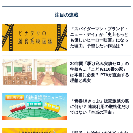
てしまった方が、手間がかからないとは思います。見た
注目の連載
い写真が何枚目にあるのかでも、商品画像一覧を使うか
どうかが異なると感じました。
『スパイダーマン：ブランド・
ニュー・デイ』が「史上もっと
も優しいヒーロー映画」になっ
た理由。予習したい作品は？
20年間「駆け込み実績ゼロ」の
学校も…「こども110番の家」
は本当に必要？ PTAが直面する
理想と現実
「青春18きっぷ」販売激減の裏
に何が？ 連続利用の厳格化だけ
ではない「本当の理由」
「移民」に冷たいのはどっちな