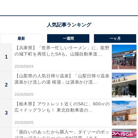
閉じる場合には、左上の「×」マークをタップします。
すると最初の商品画面になります。
最新
一週間
一ヶ月
【兵庫県】「世界一忙しいラーメン」に、龍野
の城下町を再現したSAも。山陽自動車道...
1
2026/08/04
【山梨県の人気日帰り温泉】「山梨日帰り温泉
源泉かけ流しの湯 桜湯」は源泉かけ流...
2
2026/08/05
【栃木県】アウトレット近くのSAに、600㎡の
広々ドッグランも！ 東北自動車道の...
3
2026/08/05
「面白いのあったから購入〜」ダイソーのポッ