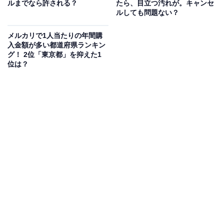
ルまでなら許される？
たら、目立つ汚れが。キャンセ
ルしても問題ない？
枚数が書かれている部分をタップすると、画像が一覧表
メルカリで1人当たりの年間購
示されます。
入金額が多い都道府県ランキン
グ！ 2位「東京都」を抑えた1
位は？
商品画像が一覧になって表示される