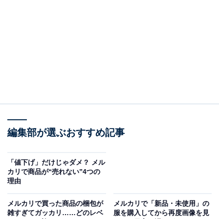
編集部が選ぶおすすめ記事
「値下げ」だけじゃダメ？ メル
商品画像の右下をタップ
カリで商品が“売れない”4つの
理由
商品画像の右下を見ると、例えば4枚の場合「1／4」（4
枚のうち現在は1枚目を見ている）のように、掲載され
メルカリで買った商品の梱包が
メルカリで「新品・未使用」の
雑すぎてガッカリ……どのレベ
服を購入してから再度画像を見
ている画像の枚数が分かるようになりました。