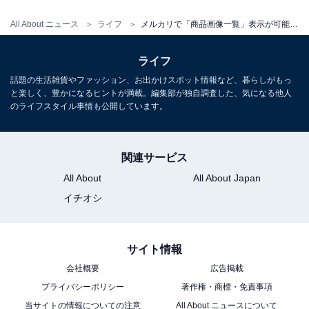
までも一覧表示されていました。パソコンならば画面も
All About ニュース
ライフ
メルカリで「商品画像一覧」表示が可能に！ 何が便利になる？
大きいですから、商品画像を並べても問題なかったので
しょう。スマートフォンのように指で簡単にスライドさ
ライフ
せるわけではなく、基本的にはマウスでの操作になるの
話題の生活雑貨やファッション、お出かけスポット情報など、暮らしがもっ
で、面倒さもあるのかもしれません。
と楽しく、豊かになるヒントが満載。編集部が独自調査した、気になる他人
のライフスタイル事情も公開しています。
【結論】画像の枚数が多いと便利な機能
関連サービス
All About
All About Japan
メルカリの商品画像一覧は、画像の枚数が多い商品の場
イチオシ
合には役立つ機能といえるでしょう。一方で画像が2、3
枚の場合は、一覧表示にしないでスライドさせた方がス
ムーズかもしれません。人によって見やすさの感覚は違
サイト情報
ってきますから、それぞれの基準で使っていきたいです
会社概要
広告掲載
ね。
プライバシーポリシー
著作権・商標・免責事項
当サイトの情報についての注意
All About ニュースについて