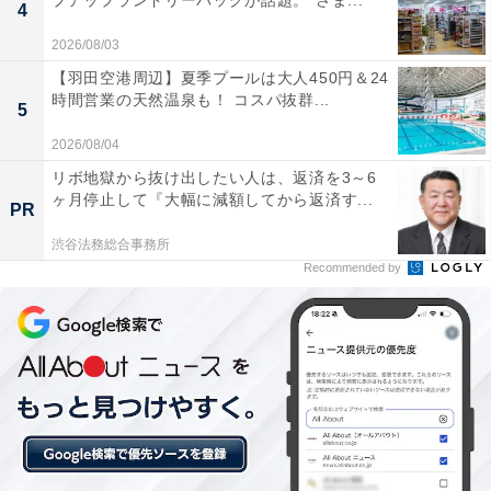
プアップランドリーバッグが話題。“さま...
見たい写真にすぐにたどり着ける
4
2026/08/03
これまでは画面をスライドしないと全ての画像を見られ
【羽田空港周辺】夏季プールは大人450円＆24
なかったので、画像枚数が多く、しかもお目当ての画像
時間営業の天然温泉も！ コスパ抜群...
5
が8枚、9枚となると何度もスライドする必要がありまし
2026/08/04
た。今回追加された商品画像一覧の機能を使えば、見た
リボ地獄から抜け出したい人は、返済を3～6
い画像が9枚目であっても簡単に見ることができます。
ヶ月停止して『大幅に減額してから返済す...
PR
ただし商品画像一覧から特定の画像をタップして大きく
渋谷法務総合事務所
Recommended by
表示した場合、次の画像を見るには、これまでと同じく
画面をスライドする必要があります。次の画像を見たい
と思ったら、ついつい左上の「×」をタップしてしまう
のですが、そうすると商品画像一覧が閉じてしまいま
す。
例えば1枚目の写真の次に9枚目を見たいと思ったら、画
像をスライドさせるよりも商品画像一覧をいったん閉じ