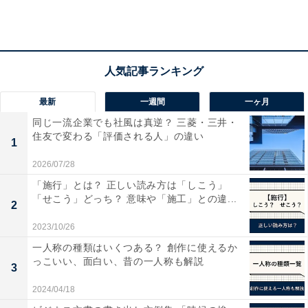
最新
一週間
一ヶ月
同じ一流企業でも社風は真逆？ 三菱・三井・
住友で変わる「評価される人」の違い
1
2026/07/28
「施行」とは？ 正しい読み方は「しこう」
「せこう」どっち？ 意味や「施工」との違...
2
2023/10/26
一人称の種類はいくつある？ 創作に使えるか
っこいい、面白い、昔の一人称も解説
出品者にも言い分があるかも
3
2024/04/18
一方で、出品者にも言い分があるかもしれません。「し