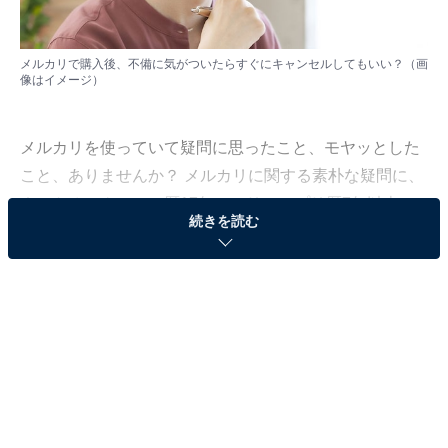
メルカリで購入後、不備に気がついたらすぐにキャンセルしてもいい？（画
像はイメージ）
メルカリを使っていて疑問に思ったこと、モヤッとした
こと、ありませんか？ メルカリに関する素朴な疑問に、
ネットオークション暦17年、フリマアプリ歴7年以上の
続きを読む
専門家で「All About」メルカリの使い方ガイドの川崎さ
ちえが回答します。
今回のお題は、神奈川県在住、30代女性から頂いたこち
らの疑問です。
新品・未使用として売っていた服を購入してから再