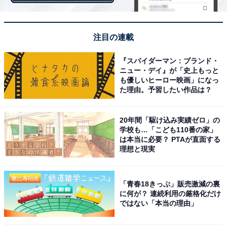
注目の連載
『スパイダーマン：ブランド・
ニュー・デイ』が「史上もっと
も優しいヒーロー映画」になっ
た理由。予習したい作品は？
20年間「駆け込み実績ゼロ」の
学校も…「こども110番の家」
は本当に必要？ PTAが直面する
理想と現実
購入者がキャンセルする方法
取引をキャンセルする場合、出品者はすぐにキャンセル
「青春18きっぷ」販売激減の裏
申請ができるのですが、購入者からキャンセルとなる
に何が？ 連続利用の厳格化だけ
ではない「本当の理由」
と、時間かかってしまいます。商品代金の支払い期限内
だったり、商品発送期限内の場合には、購入者の取引画