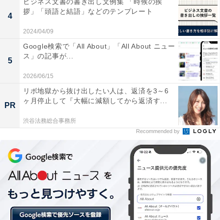
ビジネス文書の書き出し文例集 「時候の挨
っかり確認しないで購入した方が悪い！」ということで
拶」「頭語と結語」などのテンプレート
4
す。「写真を確認して、疑問があれば質問ができたはず
2024/04/09
なので、それを怠った購入者にも非があるでしょ？」と
Google検索で「All About」「All About ニュー
言われる可能性もあります。
ス」の記事が...
5
2026/06/15
そうなると話し合いになるのですが、多くの出品者はミ
リボ地獄から抜け出したい人は、返済を3～6
ヶ月停止して『大幅に減額してから返済す...
スを認めてキャンセルの手続きをしてくれるのではない
PR
でしょうか。もし筆者がミスをした出品者であれば、購
渋谷法務総合事務所
入者からのキャンセルを受け付けます。そして適切な商
Recommended by
品状態を説明して、再出品をします。トラブルが大きく
なってお互いに不快な思いをするよりは、キャンセルし
たほうがスッキリすると思うからです。