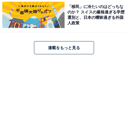
面上に「キャンセル申請フォーム」が表示されないから
「移民」に冷たいのはどっちな
のか？ スイスの厳格過ぎる学歴
です。
選別と、日本の曖昧過ぎる外国
人政策
では、いつになったら「キャンセル申請フォーム」が表
示されるのかというと、出品者が設定した「発送までの
連載をもっと見る
日数」を経過した翌日午前0時です。もし発送までの日
数が4～7日になっていると、待つ時間も長くなってしま
います。早くキャンセルしたいのであれば出品者からキ
ャンセルしてもらうか、メルカリ事務局に連絡をしまし
ょう。
・参考リンク：
メルカリ「キャンセル申請フォームの利用方法」