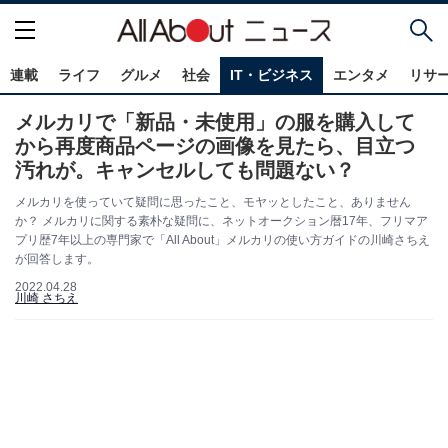
連載
ライフ
グルメ
社会
IT・ビジネス
エンタメ
リサ
メルカリで「新品・未使用」の服を購入して
から再度商品ページの画像を見たら、目立つ
汚れが。キャンセルしても問題ない？
メルカリを使っていて疑問に思ったこと、モヤッとしたこと、ありません
か？ メルカリに関する素朴な疑問に、ネットオークション暦17年、フリマア
プリ歴7年以上の専門家で「All About」メルカリの使い方ガイドの川崎さちえ
が回答します。
2022.04.28
川崎 さちえ