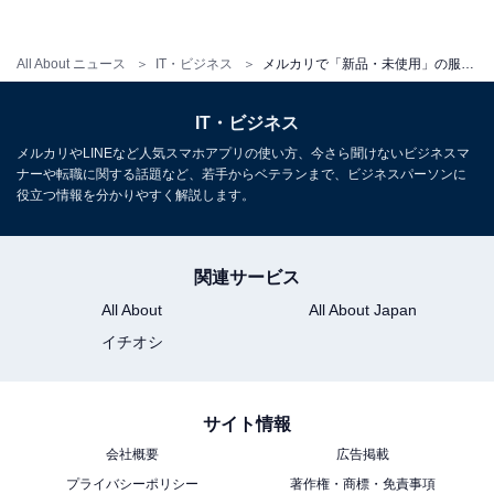
メルカリの商品ページに「新品・未使用」と書かれてい
たらそれを信用してしまうので、まさか汚れがあるなん
All About ニュース
IT・ビジネス
メルカリで「新品・未使用」の服を購入してから再度商品ページの画像を見たら、目立つ汚れが。キャンセルしても問題ない？
て！ となるのは仕方ないと思います。でも、出品するほ
うもミスをする可能性もあるので、商品説明や写真など
IT・ビジネス
をよく確認するとトラブルを防ぐことができそうです。
メルカリやLINEなど人気スマホアプリの使い方、今さら聞けないビジネスマ
ナーや転職に関する話題など、若手からベテランまで、ビジネスパーソンに
役立つ情報を分かりやすく解説します。
逆に自分が出品する立場になったときには、商品の状態
を確認して適切に出品することを心がけたいですね。
関連サービス
All About
All About Japan
イチオシ
【おすすめ記事】
・
サイト情報
メルカリで知らないユーザーのタメ口にモヤっとする。
会社概要
広告掲載
フレンドリーな雰囲気は必要ない!?
プライバシーポリシー
著作権・商標・免責事項
・