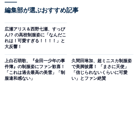
編集部が選ぶおすすめ記事
広瀬アリス＆西野七瀬、すっぴ
ん!? の高校制服姿に「なんだこ
れは！可愛すぎる！！！！」と
大反響！
上白石萌歌、『金田一少年の事
久間田琳加、超ミニスカ制服姿
件簿』の制服姿にファン歓喜！
で美脚披露！ 「まさに天使」
「これは過去最高の美雪」「制
「信じられないくらいに可愛
服違和感ない」
い」とファン絶賛