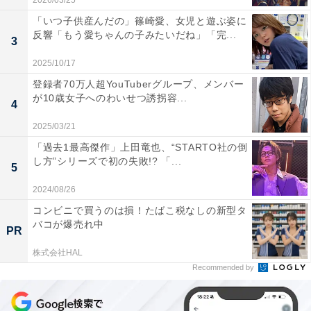
2026/03/25
「いつ子供産んだの」篠崎愛、女児と遊ぶ姿に
反響「もう愛ちゃんの子みたいだね」「完...
3
2025/10/17
登録者70万人超YouTuberグループ、メンバー
が10歳女子へのわいせつ誘拐容...
4
2025/03/21
「過去1最高傑作」上田竜也、“STARTO社の倒
し方”シリーズで初の失敗!? 「...
5
2024/08/26
コンビニで買うのは損！たばこ税なしの新型タ
バコが爆売れ中
PR
株式会社HAL
Recommended by