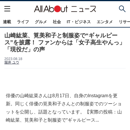
連載
ライフ
グルメ
社会
IT・ビジネス
エンタメ
リサ
山崎紘菜、筧美和子と制服姿で“ギャルピー
ス”を披露！ ファンからは「女子高生やんっ」
「現役だ」の声
2023.08.18
堀井 ユウ
俳優の山崎紘菜さんは8月17日、自身のInstagramを更
新。同じく俳優の筧美和子さんとの制服姿でのツーショ
ットを公開し、話題となっています。【実際の投稿：山
崎紘菜、筧美和子と制服姿で“ギャルピース...