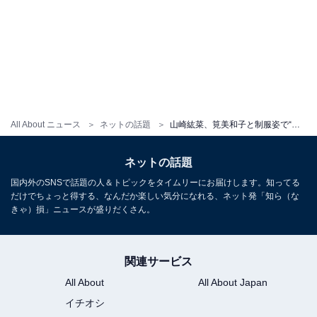
All About ニュース
ネットの話題
山崎紘菜、筧美和子と制服姿で“ギャルピース”を披露！ ファンからは「女子高生やんっ」「現役だ」の声
ネットの話題
国内外のSNSで話題の人＆トピックをタイムリーにお届けします。知ってる
だけでちょっと得する、なんだか楽しい気分になれる、ネット発「知ら（な
きゃ）損」ニュースが盛りだくさん。
関連サービス
All About
All About Japan
イチオシ