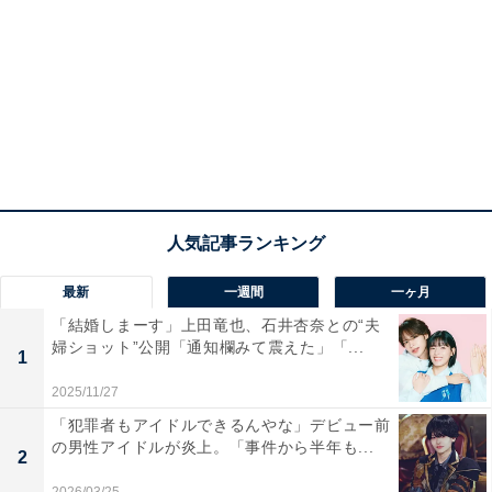
最新
一週間
一ヶ月
「結婚しまーす」上田竜也、石井杏奈との“夫
婦ショット”公開「通知欄みて震えた」「...
1
2025/11/27
「犯罪者もアイドルできるんやな」デビュー前
の男性アイドルが炎上。「事件から半年も...
2