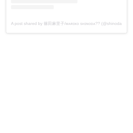
A post shared by 篠田麻里子/ᴍᴀʀɪᴋᴏ sʜɪɴᴏᴅᴀ?? (@shinodamarik