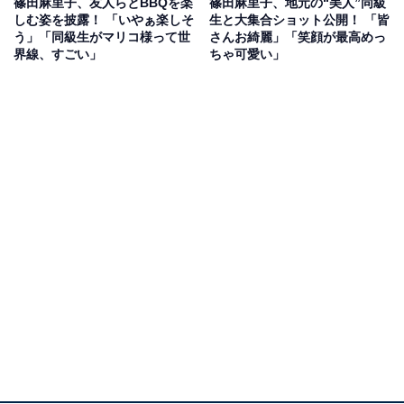
篠田麻里子、友人らとBBQを楽
篠田麻里子、地元の“美人”同級
しむ姿を披露！ 「いやぁ楽しそ
生と大集合ショット公開！ 「皆
う」「同級生がマリコ様って世
さんお綺麗」「笑顔が最高めっ
界線、すごい」
ちゃ可愛い」