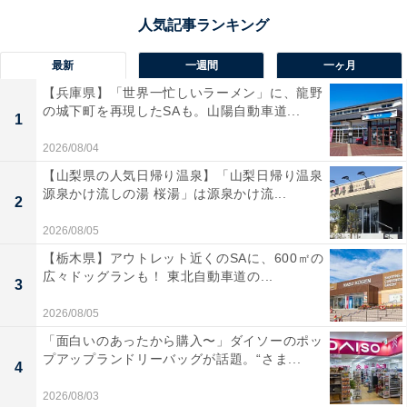
最新
一週間
一ヶ月
【兵庫県】「世界一忙しいラーメン」に、龍野
の城下町を再現したSAも。山陽自動車道...
1
2026/08/04
【山梨県の人気日帰り温泉】「山梨日帰り温泉
源泉かけ流しの湯 桜湯」は源泉かけ流...
2
2026/08/05
【栃木県】アウトレット近くのSAに、600㎡の
広々ドッグランも！ 東北自動車道の...
3
2026/08/05
「面白いのあったから購入〜」ダイソーのポッ
プアップランドリーバッグが話題。“さま...
4
2026/08/03