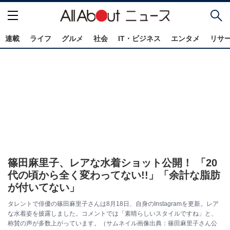
連載
ライフ
グルメ
社会
IT・ビジネス
エンタメ
リサ
篠田麻里子、レアな水着ショット公開！ 「20
代の頃から全く変わってない!!」「余計な脂肪
が付いてない」
タレントで俳優の篠田麻里子さんは8月18日、自身のInstagramを更新。レア
な水着姿を披露しました。コメントでは「素晴らしいスタイルですね」と、
称賛の声が多数上がっています。（サムネイル画像出典：篠田麻里子さん公