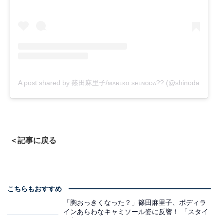
A post shared by 篠田麻里子/ᴍᴀʀɪᴋᴏ sʜɪɴᴏᴅᴀ?? (@shinodamarik
＜記事に戻る
こちらもおすすめ
「胸おっきくなった？」篠田麻里子、ボディラ
インあらわなキャミソール姿に反響！ 「スタイ