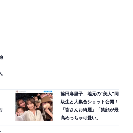
娘
ん
篠田麻里子、地元の“美人”同
級生と大集合ショット公開！
リ
「皆さんお綺麗」「笑顔が最
高めっちゃ可愛い」
人