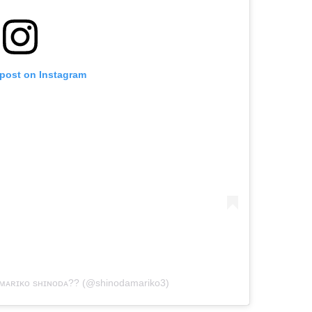
 post on Instagram
ᴀʀɪᴋᴏ sʜɪɴᴏᴅᴀ?? (@shinodamariko3)