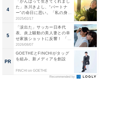
「がんばって生きてくれまし
「え、
た」氷川きよし、“パートナ
芸人、2
4
4
ー”の命日に思い。「私の身
エットに
体...
2025/02/17
2026/08/0
「涙出た」サッカー日本代
「脳がバ
表、炎上騒動の美人妻との幸
装姿が話
5
5
せ家族ショットに反響！ 「最
のお父さ
高...
2026/08/07
2026/08/0
GOETHEとFINCHIがタッグ
GOETH
を組み、新メディアを創設
を組み
PR
PR
FINCHI on GOETHE
FINCHI o
Recommended by