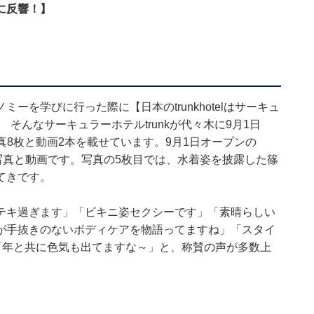
に反響！】
を学びに行った際に【日本のtrunkhotelはサーキュ
そんなサーキュラーホテルtrunkが代々木に9月1日
真8枚と動画2本を載せています。9月1日オープンの
」を訪れた写真と動画です。写真の5枚目では、水着姿を披露した篠
てきです。
テキ過ぎます」「ビキニ姿セクシーです」「素晴らしい
が手抜きのないボディケアを物語ってますね」「スタイ
」「年と共に色気も出てますな～」と、称賛の声が多数上