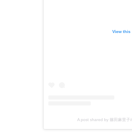
View this
A post shared by 篠田麻里子/ᴍ