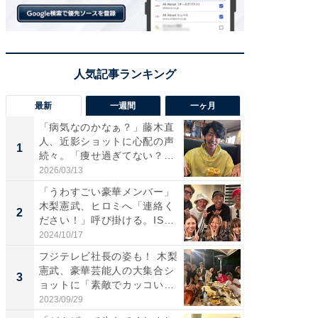
最新
一週間
一ヶ月
「病気なのかなぁ？」藤木直
「さす
人、近影ショットに心配の声
は」高
1
1
続々。「痩せ過ぎてない？」
災地を
「...
「カ...
2026/03/13
2026/08/0
「うわすごい豪華メンバー」
「女の
木梨憲武、ヒロミへ「連絡く
介、バ
2
2
ださい！」呼び掛ける。IS
らのプレ
S...
愛...
2024/10/17
2026/08/0
フジテレビ社長の姿も！ 木梨
「脚が
憲武、豪華芸能人の大集合シ
横川尚
3
3
ョットに「素敵でカッコい
ムキな姿
い...
刃...
2023/09/29
2026/08/0