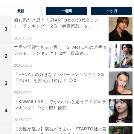
最新
一週間
一ヶ月
癒し系だと思う「STARTO社の30代タレン
ト」ランキング！ 2位「伊野尾慧」を...
1
2026/08/07
世界で活躍できると思う「STARTO社の若手タ
レント」ランキング！ 2位「目黒蓮...
2
2026/08/07
「HANA」の好きなメンバーランキング！ 2位
「YURI」を抑えた1位は？【20...
3
【第1位】ラーメン龍の家 新宿小滝橋通り店
2026/07/24
（4.4pt／2669クチコミ）
「KAWAII LAB.」でかわいいと思うアイドルラ
ンキング！ 2位「櫻井優衣」...
4
ラーメン 龍の家
2026/07/20
新宿小滝橋通り店
【女性が選ぶ】演技がうまい「STARTO社の若