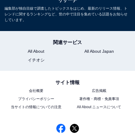
リサーチ
こちらもおすすめ
編集部が独自目線で調査したトピックスをはじめ、最新のリリース情報、ト
「ラーメンがおいしい」と思う都道府県ランキ
レンドに関するランキングなど、世の中で注目を集めている話題をお知らせ
ング！ 3位「東京都」、2位「福岡県」、1位
しています。
は？
関連サービス
All About
All About Japan
イチオシ
1
2
3
サイト情報
会社概要
広告掲載
プライバシーポリシー
著作権・商標・免責事項
当サイトの情報についての注意
All About ニュースについて