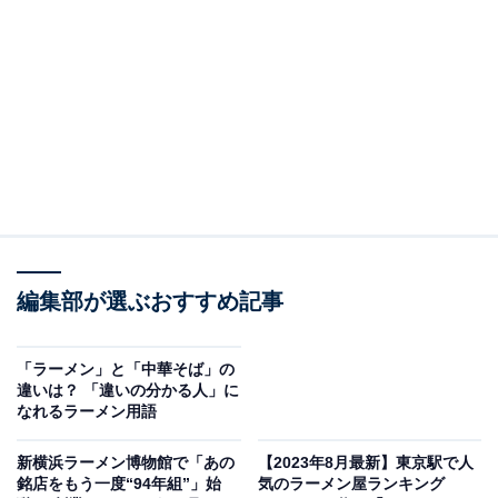
一蘭 新宿中央東口店@新宿
昨日食した天然とんこつラーメン ¥980?海神行こう
と思ったら23時半閉店から22時に変更になってて既
に営業終了、こちらへ流れてきました。華金23時で
5人くらいの待ちだったけど、回転がめちゃ早い?安
定のおいしさ?今度食べる時はきくらげ足そっと！
pic.twitter.com/3mHHkLgZak
— ラーメンdairy? (@Ramen_dairy)
May 21, 2022
編集部が選ぶおすすめ記事
天然とんこつラーメン専門店「一蘭」は、1960年に創
業。1993年、福岡市南区に那の川店を開店しました。現
在も日本全国にお店を展開しており、2023年5月時点で
「ラーメン」と「中華そば」の
違いは？ 「違いの分かる人」に
86店舗あります。香港、アメリカにも進出している人気
なれるラーメン用語
店です。
新横浜ラーメン博物館で「あの
【2023年8月最新】東京駅で人
銘店をもう一度“94年組”」始
気のラーメン屋ランキング
一蘭では、味の濃さやこってり度、トッピング、麺のか