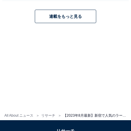
「ラーメン龍の家 新宿小滝橋通り
＞全てのランキングを見る
店」食べログページ
連載をもっと見る
All About ニュース
リサーチ
【2023年8月最新】新宿で人気のラーメン屋ランキングTOP10！ 1位は「ラーメン龍の家 新宿小滝橋通り店」