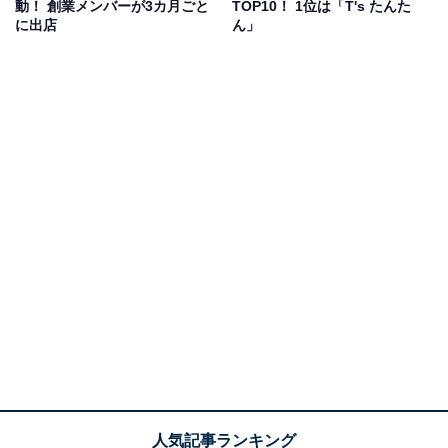
動！ 創業メンバーが3カ月ごと
TOP10！ 1位は「T's たんた
たさを自分好みにカスタマイズできます。オリジナルの
に出店
ん」
ラーメンを楽しめるのはうれしいポイントですよね。
・店舗情報
【住所】〒160-0022
東京都新宿区新宿3丁目34-11 ピ
ースビルB1F
【最寄駅】「新宿駅」より徒歩3
分
【電話番号】03-3225-5518
【営業時間】10:00～翌6:00
【定休日】年中無休
・
公式Webサイト
・
「一蘭 新宿中央東口店」食べログ
ページ