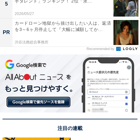
手タレント」ランキング！ 2位「永...
こく味スペシャル
5
2026/05/27
久しぶりの豚骨ラーメン?
カードローン地獄から抜け出したい人は、返済
食べやすくて美味しいです?
を3～6ヶ月停止して『大幅に減額してか...
PR
渋谷法務総合事務所
トロけるチャーシューも
Recommended by
素晴らしい
?٩(*´∀｀*) ｳﾏ~ｲ
pic.twitter.com/Pj0k04sc8K
— 東京チャルメラ (@TokyoCharumera)
February 12, 2021
「ラーメン龍の家 新宿小滝橋通り店」は、2009年に関東
路面店1号店として開店した店舗です。本場九州の豚骨
注目の連載
ラーメンを売りにしています。