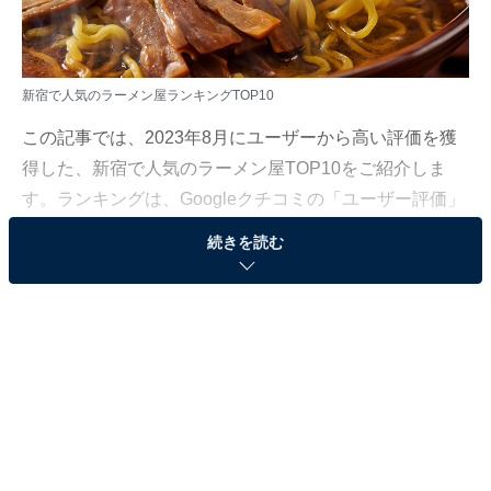
新宿で人気のラーメン屋ランキングTOP10
この記事では、2023年8月にユーザーから高い評価を獲
得した、新宿で人気のラーメン屋TOP10をご紹介しま
す。ランキングは、Googleクチコミの「ユーザー評価」
と「クチコミ件数」に基づいて作成しています。（2023
続きを読む
年8月現在）
＞全てのランキングを見る
【第2位】一蘭 新宿中央東口店（4.3pt／6716クチ
コミ）