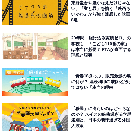
東野圭吾や湊かなえだけじゃな
人気メニュー「つけ麺 もつ」は、豚骨スープとしょうゆ
い、「業と罪」を描く『映画ち
いかわ』から強く連想した映画
を合わせたつけ汁に、炙ったもつが入ったぜいたくな1
8選
品です。〆として「割り粥」で楽しむ人も多いようで
す。
20年間「駆け込み実績ゼロ」の
学校も…「こども110番の家」
・店舗情報
は本当に必要？ PTAが直面する
理想と現実
【住所】〒160-0023
東京都新宿区西新宿7丁目4-5
【最寄駅】「新宿駅」から徒歩5
「青春18きっぷ」販売激減の裏
に何が？ 連続利用の厳格化だけ
分
ではない「本当の理由」
【電話番号】03-6304-0899
【営業時間】11:00～22:00（時短
営業中）
「移民」に冷たいのはどっちな
のか？ スイスの厳格過ぎる学歴
【定休日】無休
選別と、日本の曖昧過ぎる外国
・
公式Webサイト
人政策
・