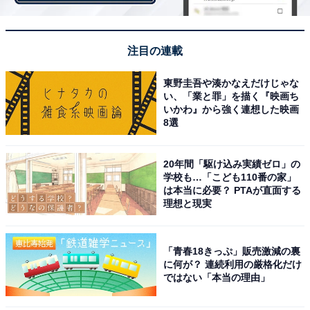
中国語の「湯麺（タンメン）」とは、スープに入った麺
注目の連載
という意味。チャーシューメンなら「叉焼湯麺」と書き
ます。もしメニューに「湯麺」がある場合、注文すると
東野圭吾や湊かなえだけじゃな
素ラーメン（具なしのスープ麺）が出てきます。
い、「業と罪」を描く『映画ち
いかわ』から強く連想した映画
8選
一方の「タンメン」は、炒めた野菜に塩味のスープを加
えた麺料理。神奈川の『横濱一品香』が発祥で、戦後に
20年間「駆け込み実績ゼロ」の
学校も…「こども110番の家」
満州から引き揚げてきた料理人が現地の家庭料理の味を
は本当に必要？ PTAが直面する
再現したのがはじまりとされています。
理想と現実
「青春18きっぷ」販売激減の裏
日本の中華料理店でタンメンのことを単に「湯麺」と表
に何が？ 連続利用の厳格化だけ
記する店もありますが、本来、湯麺とタンメンは別物。
ではない「本当の理由」
タンメンを中国語で書くなら「素菜湯麺」などになりま