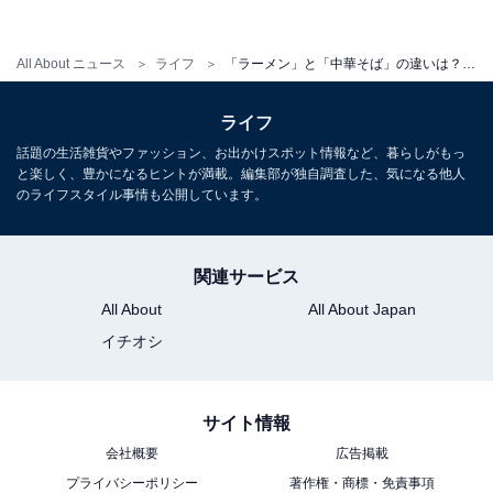
All About ニュース
ライフ
「ラーメン」と「中華そば」の違いは？ 「違いの分かる人」になれるラーメン用語
ライフ
話題の生活雑貨やファッション、お出かけスポット情報など、暮らしがもっ
と楽しく、豊かになるヒントが満載。編集部が独自調査した、気になる他人
「ラーメンどんぶり」は日本発祥
のライフスタイル事情も公開しています。
中国にラーメン専用の器というものはなく、あのお馴染
関連サービス
みの「渦巻きマークやそれっぽい漢字が入ったどんぶ
All About
All About Japan
り」は日本発祥です。
イチオシ
1910年、浅草にラーメン店の原点とされる『来々軒』が
サイト情報
オープン。最初の頃は和食のどんぶりを使っていました
会社概要
広告掲載
が、人気が広がるにつれてラーメン専用のどんぶりを作
プライバシーポリシー
著作権・商標・免責事項
ることに。