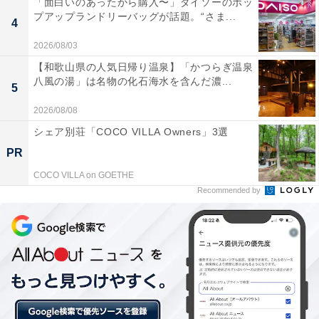
「面白いのあったから購入〜」ダイソーのポッ
ーメン」と呼んでおり、同様の区別をする店も多いよう
プアップランドリーバッグが話題。“さま...
4
です。
2026/08/03
【和歌山県の人気日帰り温泉】「かつらぎ温泉
八風の湯」は名物の化石海水を含んだ濃...
5
2026/08/08
シェア別荘「COCO VILLA Owners」3選
PR
COCO VILLA on GOETHE
Recommended by
「湯麺」と「タンメン」の違い