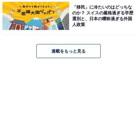
す。
「移民」に冷たいのはどっちな
のか？ スイスの厳格過ぎる学歴
選別と、日本の曖昧過ぎる外国
ちなみに、芸人の河本準一さんがジャッキー・チェンの
人政策
映画に出てくる定食屋の店員のモノマネとしてテレビ番
組で披露した「お前に食べさす『たんめん』はねぇ！」
というフレーズが有名になりましたが、これは「言いそ
連載をもっと見る
うなこと」であり、架空のセリフ。実際の映画では言わ
れていません。