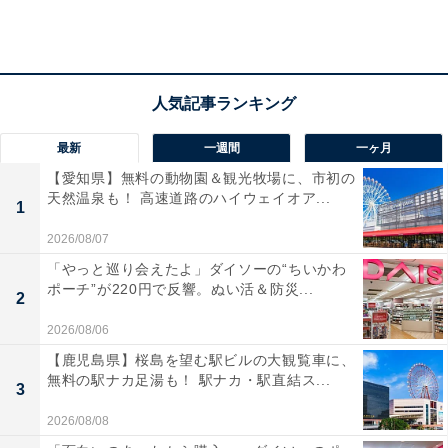
同じく「支那」を語源とするシナチクも、現在では「メ
ンマ」と呼ぶのが一般的です。
最新
一週間
一ヶ月
その後、1958年に世界初の即席ラーメンである「チキン
【愛知県】無料の動物園＆観光牧場に、市初の
ラーメン」が発売。大ヒットしたことで「ラーメン」と
天然温泉も！ 高速道路のハイウェイオア...
1
いう名称が定着しました。
2026/08/07
「やっと巡り会えたよ」ダイソーの“ちいかわ
ポーチ”が220円で反響。ぬい活＆防災...
つまり「中華そば」と「ラーメン」は、そもそも同じも
2
ので違いはありません。
2026/08/06
【鹿児島県】桜島を望む駅ビルの大観覧車に、
無料の駅ナカ足湯も！ 駅ナカ・駅直結ス...
3
ただし、たとえば大手チェーン
『幸楽苑』
では昔ながら
2026/08/08
の醤油ラーメンを「中華そば」、それ以外のものを「ラ