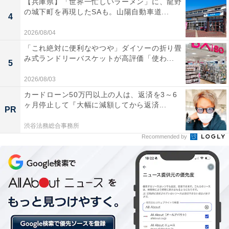
【兵庫県】「世界一忙しいラーメン」に、龍野
ます。
の城下町を再現したSAも。山陽自動車道...
4
2026/08/04
食パンが一般的に流通し始めた明治初期は、アメリカや
「これ絶対に便利なやつや」ダイソーの折り畳
イギリスから輸入した、焼き上がりが1ポンド（英斤：
み式ランドリーバスケットが高評価「使わ...
5
約450g）以上になる焼き型を使用。そのため、だいたい
2026/08/03
それくらいの重さの1まとまりを「1斤」と呼ぶようにな
カードローン50万円以上の人は、返済を3～6
りました。
ヶ月停止して『大幅に減額してから返済...
PR
渋谷法務総合事務所
以来、長らく具体的な定義がないままでしたが、2000年
Recommended by
に「包装食パンの表示に関する公正競争規約」で、包装
食パン1個の重量が340g以上のものを1斤と表示すること
が定められました。