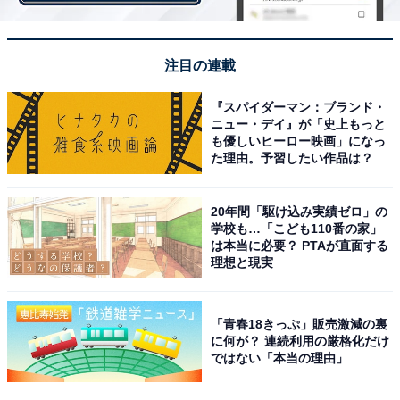
注目の連載
『スパイダーマン：ブランド・
ニュー・デイ』が「史上もっと
も優しいヒーロー映画」になっ
た理由。予習したい作品は？
20年間「駆け込み実績ゼロ」の
学校も…「こども110番の家」
は本当に必要？ PTAが直面する
「イースト」と「天然酵母」何が違う？
理想と現実
パン作りにはかかせない「イースト」ですが、最近では
「青春18きっぷ」販売激減の裏
「天然酵母」を使っていることを売りにする商品も増え
に何が？ 連続利用の厳格化だけ
ではない「本当の理由」
ています。なんとなく健康的なイメージがありますが、
イーストと天然酵母は何が違うのでしょうか。