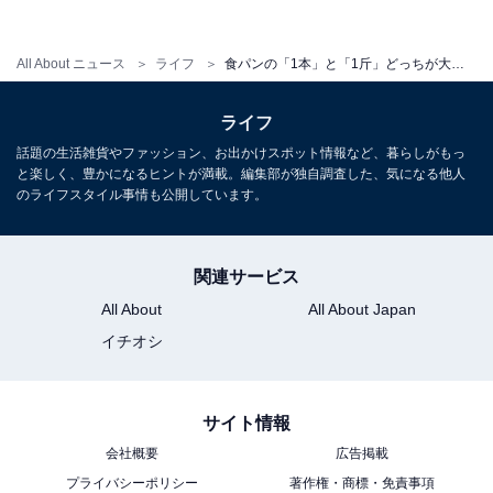
を自家製で発酵させる「種起こし」によって作られたパ
ンのことでした。
All About ニュース
ライフ
食パンの「1本」と「1斤」どっちが大きい？ 知っているようで知らない「パン用語」
手間がかかる一方で、酵母以外の乳酸菌などの作用によ
ライフ
り、酸味のある複雑なおいしさが味わえます。
話題の生活雑貨やファッション、お出かけスポット情報など、暮らしがもっ
と楽しく、豊かになるヒントが満載。編集部が独自調査した、気になる他人
のライフスタイル事情も公開しています。
しかし、この「天然酵母」という響きに健康的・安全で
あるというイメージがあるため、定義が曖昧なのをいい
関連サービス
ことに、従来のイーストを使って風味も特に変わらない
All About
All About Japan
ものまで「天然酵母パン」を名乗っている商品も……。
イチオシ
日本パン技術研究所も「パン業界が今後益々消費者の信
サイト情報
頼を得て行くためには、現状の天然酵母表示には何らか
会社概要
広告掲載
の改善が必要である」と警鐘を鳴らしています。
プライバシーポリシー
著作権・商標・免責事項