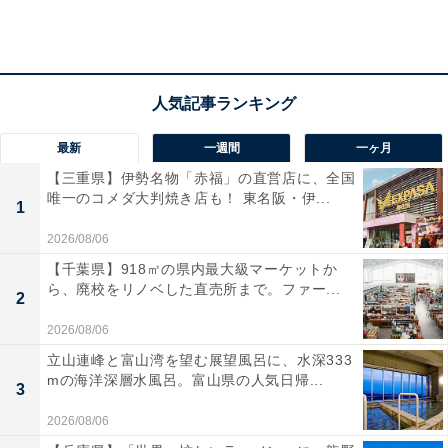
一方、食パンの1斤とは「340g以上の1かたまり」のこ
と。日本で一般的に使われている「尺貫法の1斤
（600g）」とは違います。
最新
一週間
一ヶ月
切っていない「1本」の方が大きいと思いきや、ホーム
【三重県】伊勢名物「赤福」の直営店に、全国
ベーカリーなどでは0.8斤など小さいサイズの焼き型もあ
唯一のコメダ大判焼き店も！ 東名阪・伊...
1
るため、必ずしもそうとは限りません。
2026/08/06
【千葉県】918㎡の県内最大級マーケットか
ら、廃校をリノベした直売所まで。ファー...
なので、どっちが大きいかの答えは「どちらともいえな
2
い」になります。
2026/08/06
立山連峰と富山湾を望む展望風呂に、水深333
mの海洋深層水風呂。富山県の人気日帰...
3
また、なぜ「1斤＝340g以上」という、尺貫法とは異な
2026/08/06
る定義なのかというと、その理由は食パンの歴史にあり