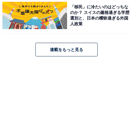
「移民」に冷たいのはどっちな
のか？ スイスの厳格過ぎる学歴
答えは「同じ」です。イースト（パン酵母）は、様々な
選別と、日本の曖昧過ぎる外国
人政策
微生物が生息している自然界から最も製パンに適したも
のを選別して培養したもの。いうなれば「天然酵母」だ
からです。
連載をもっと見る
日本イースト工業会も「生き物である酵母に「天然」や
「人工」という区別はありません」「『天然酵母』の対
極にあるのがイースト（天然マダイと養殖マダイの関
係）というのではなく、同じ天然物（イースト＝酵
母）」と見解を発表。
そもそも、パン業界における「天然酵母パン」とは、市
販のイーストではなく、果物や穀物に付着している酵母