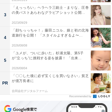
2026/01/29
「えっっろい」ヘラヘラ三銃士・まりな、圧巻
の美バストあらわなグラビアショット公開...
3
2023/09/29
「顔ちっっちゃ！」藤田ニコル、娘と初の北海
道旅行を公開！ 「スタイルよすぎるよ〜...
4
2026/08/08
「ユメが、ついに歩いた」杉浦太陽、第5子
が“立っち”に挑戦する姿を披露！ 「出来...
5
2026/08/04
「〇〇した後に必ず宝くじを買いなさい」貧乏
が億万長者に
PR
合同会社デジタルファーム
Recommended by