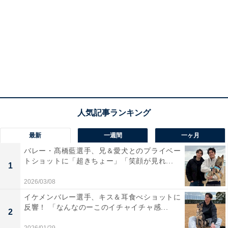
最新
一週間
一ヶ月
バレー・髙橋藍選手、兄＆愛犬とのプライベー
トショットに「超きちょー」「笑顔が見れ...
1
2026/03/08
イケメンバレー選手、キス＆耳食べショットに
反響！ 「なんなのーこのイチャイチャ感...
2