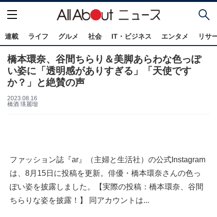
連載
ライフ
グルメ
社会
IT・ビジネス
エンタメ
リサ
橋本環奈、谷間ちらり＆美脚あらわな色っぽ
い姿に「透明感がありすぎる」「天使です
か？」と絶賛の声
2023.08.16
橋酒 瑛麗瑠
ファッション誌『ar』（主婦と生活社）の公式Instagram
は、8月15日に投稿を更新。俳優・橋本環奈さんの色っ
ぽい姿を披露しました。【実際の投稿：橋本環奈、谷間
ちらりな姿を披露！】 同アカウントは...