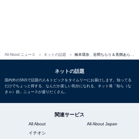
All About ニュース
ネットの話題
橋本環奈、谷間ちらり＆美脚あらわな色っぽい姿に「透明感がありすぎる」「天使ですか？」と絶賛の声
ネットの話題
国内外のSNSで話題の人＆トピックをタイムリーにお届けします。知ってる
だけでちょっと得する、なんだか楽しい気分になれる、ネット発「知ら（な
きゃ）損」ニュースが盛りだくさん。
関連サービス
All About
All About Japan
イチオシ