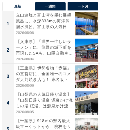
最新
一週間
一ヶ月
立山連峰と富山湾を望む展望
【兵庫
風呂に、水深333mの海洋深
ーメン
1
1
層水風呂。富山県の人気日
再現した
帰...
道...
2026/08/06
2026/08/0
【兵庫県】「世界一忙しいラ
【三重
ーメン」に、龍野の城下町を
「鈴鹿天
2
2
再現したSAも。山陽自動車
は100
道...
2026/08/04
2026/08/0
【三重県】伊勢名物「赤福」
「ミニオ
の直営店に、全国唯一のコメ
ッグ！ 
3
3
ダ大判焼き店も！ 東名阪・
ど、夏限
伊...
2026/08/06
2026/08/0
【山梨県の人気日帰り温泉】
【埼玉
「山梨日帰り温泉 源泉かけ流
「行田天
4
4
しの湯 桜湯」は源泉かけ流...
は和の
が...
2026/08/05
2026/08/0
【千葉県】918㎡の県内最大
【石川
級マーケットから、廃校をリ
湯】「天
5
5