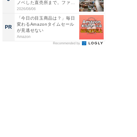
ノベした直売所まで。ファ
賀ゆめ
ー...
お...
2026/08/06
2026/08/0
「今日の目玉商品は？」毎日
【銀座】
変わるAmazonタイムセール
の贅沢
PR
PR
が見逃せない
Amazon
ReFa GIN
Recommended by