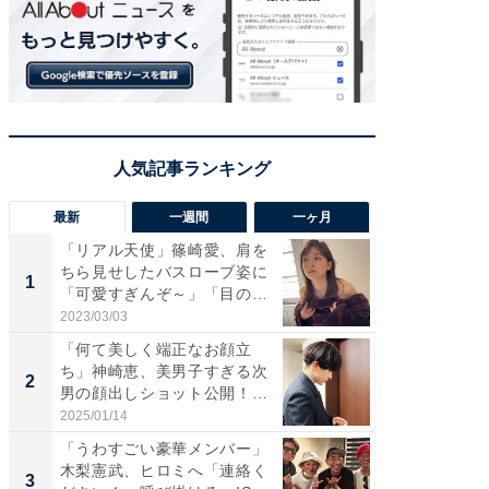
最新
一週間
一ヶ月
「リアル天使」篠崎愛、肩を
「さす
ちら見せしたバスローブ姿に
は」高
1
1
「可愛すぎんぞ～」「目の表
災地を
情...
「カ...
2023/03/03
2026/08/0
「何て美しく端正なお顔立
「女の
ち」神崎恵、美男子すぎる次
介、バ
2
2
男の顔出しショット公開！
らのプレ
「め...
愛...
2025/01/14
2026/08/0
「うわすごい豪華メンバー」
「脚が
木梨憲武、ヒロミへ「連絡く
横川尚
3
3