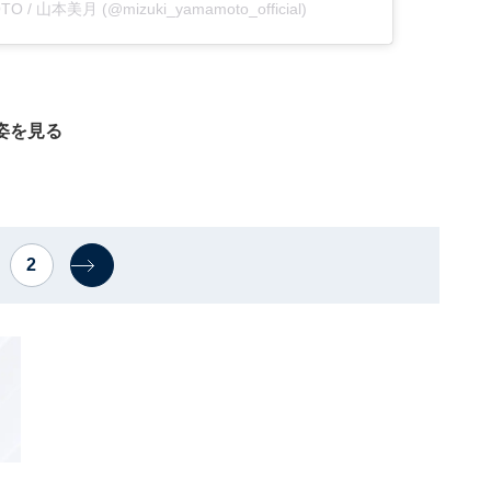
OTO / 山本美月 (@mizuki_yamamoto_official)
姿を見る
2