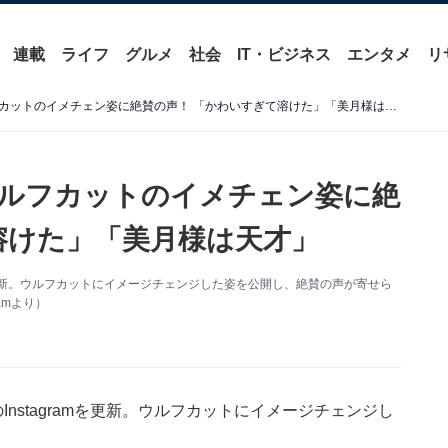
連載
ライフ
グルメ
社会
IT・ビジネス
エンタメ
リ
「あら女神」山本美月、ウルフカットのイメチェン姿に絶賛の声！ 「かわいすぎて溶けた」「美月様は天才」
ルフカットのイメチェン姿に絶
溶けた」「美月様は天才」
mを更新。ウルフカットにイメージチェンジした姿を公開し、絶賛の声が寄せら
amより）
nstagramを更新。ウルフカットにイメージチェンジし