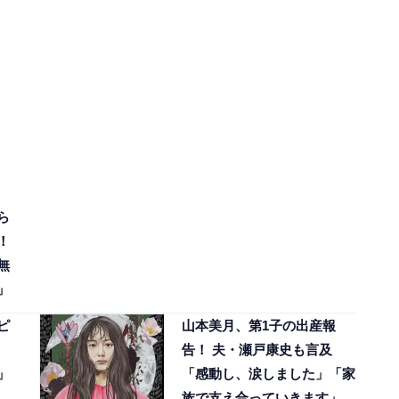
ら
！
無
」
ピ
山本美月、第1子の出産報
告！ 夫・瀬戸康史も言及
」
「感動し、涙しました」「家
族で支え合っていきます」