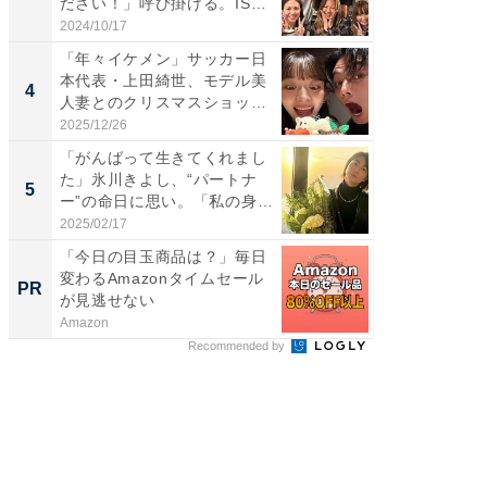
ださい！」呼び掛ける。IS
ムキな姿
S...
刃...
2024/10/17
2026/08/0
「年々イケメン」サッカー日
「え、
本代表・上田綺世、モデル美
芸人、2
4
4
人妻とのクリスマスショット
エットに
に...
2025/12/26
2026/08/0
「がんばって生きてくれまし
「脳がバ
た」氷川きよし、“パートナ
装姿が話
5
5
ー”の命日に思い。「私の身
のお父さ
体...
2025/02/17
2026/08/0
「今日の目玉商品は？」毎日
団地で
変わるAmazonタイムセール
掘り出
PR
PR
が見逃せない
Amazon
UR都市機
Recommended by