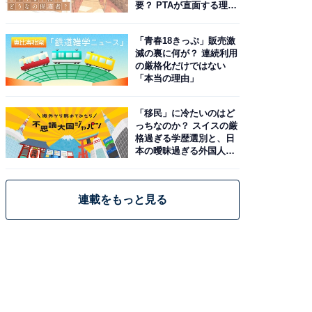
要？ PTAが直面する理想
と現実
「青春18きっぷ」販売激
減の裏に何が？ 連続利用
の厳格化だけではない
「本当の理由」
「移民」に冷たいのはど
っちなのか？ スイスの厳
格過ぎる学歴選別と、日
本の曖昧過ぎる外国人政
策
連載をもっと見る