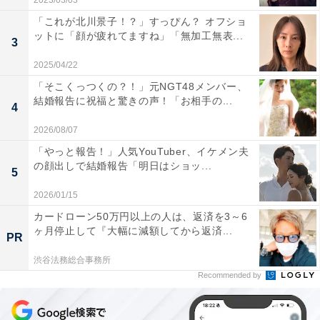
2023/03/03
「これが北川景子！？」すっぴん？ オフショ
ットに「顔が疲れてますね」「無加工無表...
3
2025/04/22
「そこくっつくの？！」元NGT48メンバー、
結婚報告に祝福と驚きの声！「お相手の...
4
2026/08/07
「やっと報告！」人気YouTuber、イケメン夫
の顔出しで結婚報告「明日はショッ...
5
2026/01/15
カードローン50万円以上の人は、返済を3～6
ヶ月停止して『大幅に減額してから返済...
PR
渋谷法務総合事務所
Recommended by