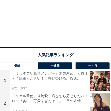
最新
一週間
一ヶ月
「うわすごい豪華メンバー」木梨憲武、ヒロミ
へ「連絡ください！」呼び掛ける。ISS...
1
2024/10/17
「リアル天使」篠崎愛、肩をちら見せしたバス
ローブ姿に「可愛すぎんぞ～」「目の表情...
2