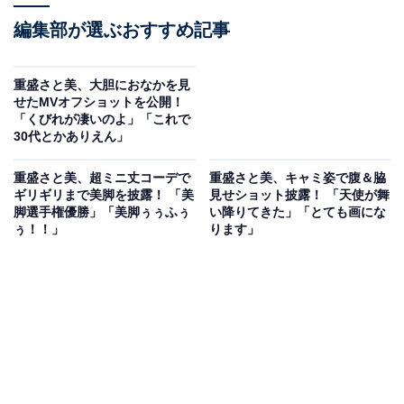
編集部が選ぶおすすめ記事
重盛さと美、大胆におなかを見
せたMVオフショットを公開！
「くびれが凄いのよ」「これで
30代とかありえん」
重盛さと美、超ミニ丈コーデで
重盛さと美、キャミ姿で腹＆脇
ギリギリまで美脚を披露！ 「美
見せショット披露！ 「天使が舞
脚選手権優勝」「美脚ぅぅふぅ
い降りてきた」「とても画にな
ぅ！！」
ります」