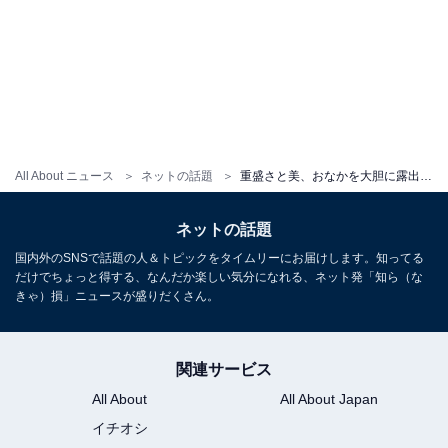
All About ニュース
ネットの話題
重盛さと美、おなかを大胆に露出した個性的コーデに「TWICEの方ですよね？」「アラサーとは思えない美人」の声
ネットの話題
国内外のSNSで話題の人＆トピックをタイムリーにお届けします。知ってる
だけでちょっと得する、なんだか楽しい気分になれる、ネット発「知ら（な
きゃ）損」ニュースが盛りだくさん。
関連サービス
All About
All About Japan
イチオシ