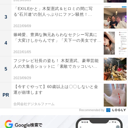
2023/03/03
「EXILEかと」木梨憲武＆ヒロミの間に写
る“石川遼”の別人っぷりにファン騒然！...
3
2022/09/09
篠崎愛、豊満な胸元あらわなセクシー写真に
「大変けしからんです」「天下一の美女です...
4
2022/01/05
フジテレビ社長の姿も！ 木梨憲武、豪華芸能
人の大集合ショットに「素敵でカッコいい...
5
2023/09/29
【今すぐやって】60歳以上は〇〇しないと金
運が崩壊します
PR
合同会社デジタルファーム
Recommended by