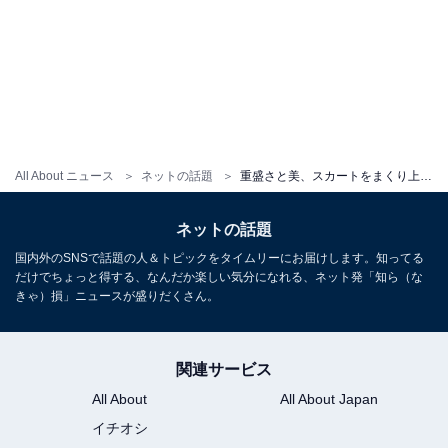
All About ニュース
ネットの話題
重盛さと美、スカートをまくり上げ太ももあらわに！ 「とても34歳には見えない」「プライベート感がヤバい」
ネットの話題
国内外のSNSで話題の人＆トピックをタイムリーにお届けします。知ってる
だけでちょっと得する、なんだか楽しい気分になれる、ネット発「知ら（な
きゃ）損」ニュースが盛りだくさん。
関連サービス
All About
All About Japan
イチオシ