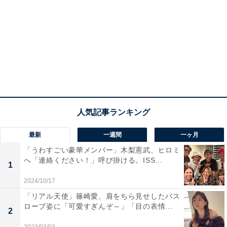
最新
一週間
一ヶ月
「うわすごい豪華メンバー」木梨憲武、ヒロミ
へ「連絡ください！」呼び掛ける。ISS...
1
2024/10/17
「リアル天使」篠崎愛、肩をちら見せしたバス
ローブ姿に「可愛すぎんぞ～」「目の表情...
2