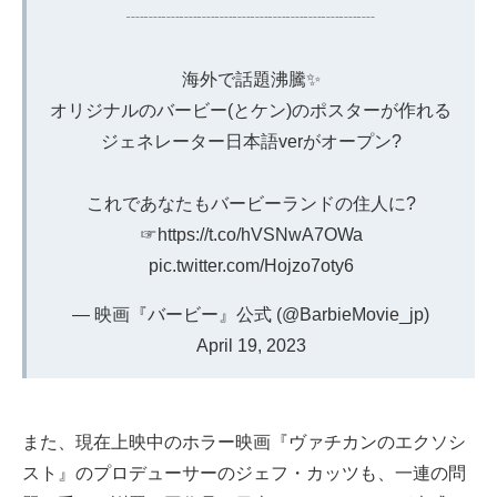
┈┈┈┈┈┈┈┈┈┈┈┈┈┈
海外で話題沸騰✨
オリジナルのバービー(とケン)のポスターが作れる
ジェネレーター日本語verがオープン?
これであなたもバービーランドの住人に?
☞
https://t.co/hVSNwA7OWa
pic.twitter.com/Hojzo7oty6
— 映画『バービー』公式 (@BarbieMovie_jp)
April 19, 2023
また、現在上映中のホラー映画『ヴァチカンのエクソシ
スト』のプロデューサーのジェフ・カッツも、一連の問