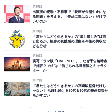
第28回
出演者の犯罪・不祥事で「映画が公開中止にな
る問題」を考える。「作品に罪はない」だけで
いいのか
第29回
『君たちはどう生きるか』の“出し惜しみ”は吉
と出るか。観客の飢餓感の理由＆今後の興収な
どを分析
第30回
実写ドラマ版『ONE PIECE』、なぜ予告編時点
で好評？ カギは「信じられる世界観とキャラク
ター」か
第32回
『君たちはどう生きるか』の宮崎駿監督だけじ
ゃない！ 活躍し続ける80代＆90代の映画監督た
ちがすごい