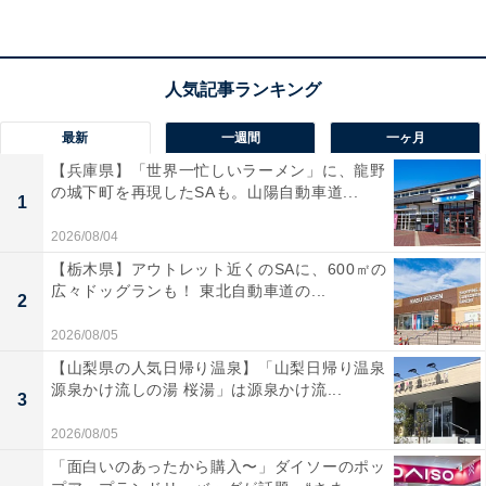
最新
一週間
一ヶ月
【兵庫県】「世界一忙しいラーメン」に、龍野
の城下町を再現したSAも。山陽自動車道...
1
2026/08/04
【栃木県】アウトレット近くのSAに、600㎡の
広々ドッグランも！ 東北自動車道の...
2
2026/08/05
【山梨県の人気日帰り温泉】「山梨日帰り温泉
源泉かけ流しの湯 桜湯」は源泉かけ流...
3
2026/08/05
「面白いのあったから購入〜」ダイソーのポッ