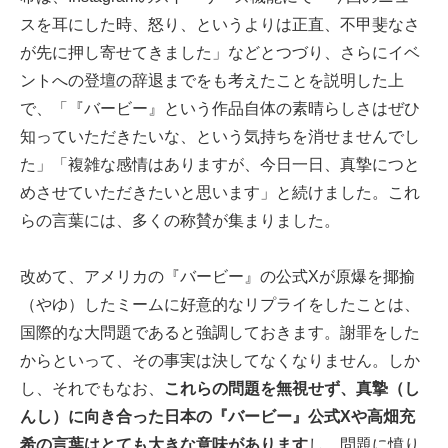
スを耳にした時、怒り、というよりは正直、不甲斐なさ
が先に押し寄せてきました」などとつづり、さらにイベ
ントへの登壇の辞退までをも考えたことを説明した上
で、「『バービー』という作品自体の素晴らしさはぜひ
知っていただきたいな、という気持ちを消せませんでし
た」「複雑な感情はありますが、今日一日、真摯につと
めさせていただきたいと思います」と続けました。これ
らの言葉には、多くの称賛が集まりました。
改めて、アメリカの『バービー』の公式Xが原爆を揶揄
（やゆ）したミームに好意的なリプライをしたことは、
国際的な大問題であると強調しておきます。謝罪をした
からといって、その事実は決してなくなりません。しか
し、それでもなお、
これらの問題を無視せず、真摯（し
んし）に向き合った日本の『バービー』公式Xや高畑充
希の言葉はとても大きな意味があります
し、問題に憤り