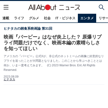
連載
ライフ
グルメ
社会
IT・ビジネス
エンタメ
リサ
ヒナタカの雑食系映画論 第31回
映画『バービー』はなぜ炎上した？ 原爆リプ
ライ問題だけでなく、映画本編の素晴らしさ
を知ってほしい
アメリカの『バービー』公式Xが、非公式のネットミームの画像に好意的なリ
プライを送ったことが大問題となりました。このことから学ぶべきこととは
何か、いま一度考えてみます。 (C) 2023 Warner Bros. Ent. All Rights
Reserved.
2023.08.09
ヒナタカ