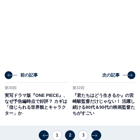
前の記事
次の記事
第30回
第32回
実写ドラマ版『ONE PIECE』、
『君たちはどう生きるか』の宮
なぜ予告編時点で好評？ カギは
崎駿監督だけじゃない！ 活躍し
「信じられる世界観とキャラク
続ける80代＆90代の映画監督た
ター」か
ちがすごい
1
2
3