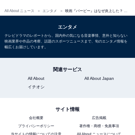
All About ニュース
エンタメ
映画『バービー』はなぜ炎上した？ 原爆リプライ問題だけでなく、映画本編の素晴らしさを知ってほしい
エンタメ
テレビドラマのレポートから、国内外の気になる音楽事情、意外と知らない
映画業界や作品の考察、話題のスポーツニュースまで、旬のエンタメ情報を
幅広くお届けしています。
関連サービス
All About
All About Japan
イチオシ
サイト情報
会社概要
広告掲載
プライバシーポリシー
著作権・商標・免責事項
当サイトの情報についての注意
All About ニュースについて