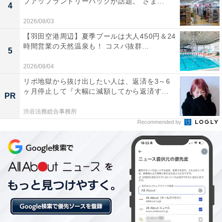
プアップランドリーバッグが話題。“さま...
4
2026/08/03
【羽田空港周辺】夏季プールは大人450円＆24
時間営業の天然温泉も！ コスパ抜群...
5
2026/08/04
リボ地獄から抜け出したい人は、返済を3～6
ヶ月停止して『大幅に減額してから返済す...
PR
渋谷法務総合事務所
Recommended by