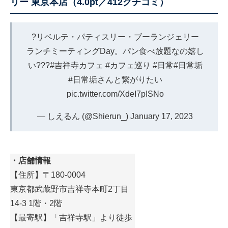
リー 東京本店（4.0pt／412クチコミ）
?リベルテ・パティスリー・ブーランジェリー
ランチミーティングDay。パン食べ放題なの嬉し
い???
#吉祥寺カフェ
#カフェ巡り
#日常
#日常垢
#日常垢さんと繋がりたい
pic.twitter.com/XdeI7pISNo
— しえるん (@Shierun_)
January 17, 2023
・店舗情報
【住所】〒180-0004
東京都武蔵野市吉祥寺本町2丁目
14-3 1階・2階
【最寄駅】「吉祥寺駅」より徒歩