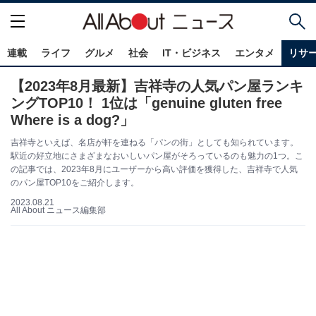
連載
ライフ
グルメ
社会
IT・ビジネス
エンタメ
リサ
【2023年8月最新】吉祥寺の人気パン屋ランキ
ングTOP10！ 1位は「genuine gluten free
Where is a dog?」
吉祥寺といえば、名店が軒を連ねる「パンの街」としても知られています。
駅近の好立地にさまざまなおいしいパン屋がそろっているのも魅力の1つ。こ
の記事では、2023年8月にユーザーから高い評価を獲得した、吉祥寺で人気
のパン屋TOP10をご紹介します。
2023.08.21
All About ニュース編集部