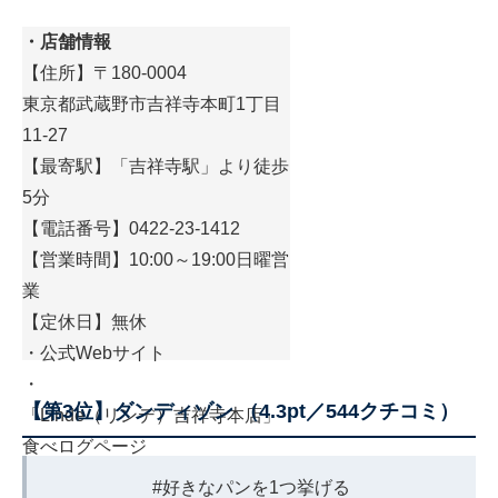
・店舗情報
【住所】〒180-0004
東京都武蔵野市吉祥寺本町1丁目
11-27
【最寄駅】「吉祥寺駅」より徒歩
5分
【電話番号】0422-23-1412
【営業時間】10:00～19:00日曜営
業
【定休日】無休
・
公式Webサイト
・
【第3位】ダンディゾン （4.3pt／544クチコミ）
「Linde（リンデ）吉祥寺本店」
食べログページ
#好きなパンを1つ挙げる