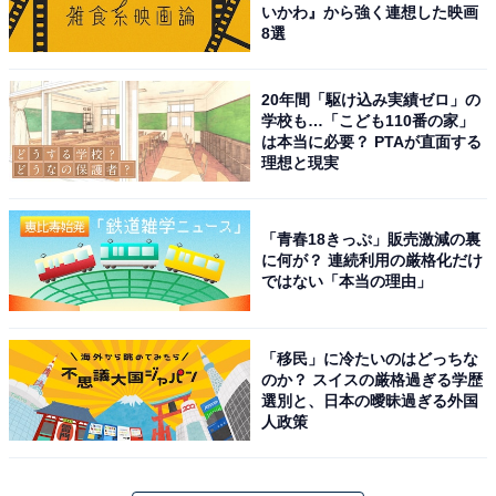
いかわ』から強く連想した映画
8選
20年間「駆け込み実績ゼロ」の
学校も…「こども110番の家」
は本当に必要？ PTAが直面する
理想と現実
「青春18きっぷ」販売激減の裏
に何が？ 連続利用の厳格化だけ
ではない「本当の理由」
「移民」に冷たいのはどっちな
のか？ スイスの厳格過ぎる学歴
選別と、日本の曖昧過ぎる外国
人政策