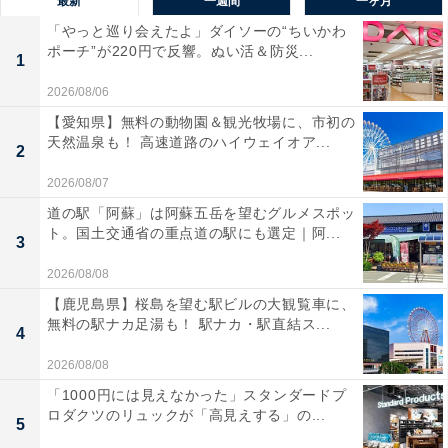
最新
一週間
一ヶ月
「やっと巡り会えたよ」ダイソーの“ちいかわ
ポーチ”が220円で反響。ぬい活＆防災...
1
2026/08/06
【愛知県】無料の動物園＆観光牧場に、市初の
天然温泉も！ 高速道路のハイウェイオア...
2
2026/08/07
道の駅「阿蘇」は阿蘇五岳を望むグルメスポッ
ト。国土交通省の重点道の駅にも選定｜阿...
3
2026/08/08
【鹿児島県】桜島を望む駅ビルの大観覧車に、
無料の駅ナカ足湯も！ 駅ナカ・駅直結ス...
4
2026/08/08
「1000円には見えなかった」スタンダードプ
ロダクツのリュックが「高見えする」の...
5