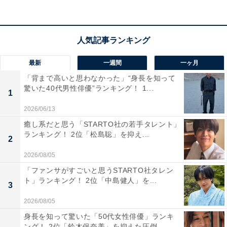
1位：『VIVANT』（個人全体注目度：70.7％）
最新
一週間
一ヶ月
「背まで高いと思わなかった」“身長を知って
驚いた40代男性俳優”ランキング！ 1...
1
2026/06/13
癒し系だと思う「STARTO社の若手タレント」
ランキング！ 2位「松島聡」を抑え...
2
2026/08/05
「ファンサがすごいと思うSTARTO社タレン
ト」ランキング！ 2位「中島健人」を...
3
2026/08/05
身長を知って驚いた「50代女性俳優」ランキ
ング！ 2位「鈴木保奈美」を抑えた圧倒...
『VIVANT』（画像出典：公式Webサイト）