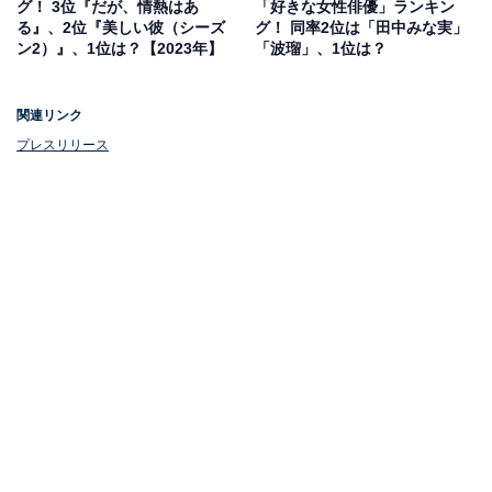
グ！ 3位『だが、情熱はあ
「好きな女性俳優」ランキン
ゼロから起業して成り上がろうと奮起する、ノンストッ
る』、2位『美しい彼（シーズ
グ！ 同率2位は「田中みな実」
プ・エンターテインメント。その他、一癖も二癖もある
ン2）』、1位は？【2023年】
「波瑠」、1位は？
キャラクターたちが大暴れする展開に注目が集まってい
ます。
関連リンク
プレスリリース