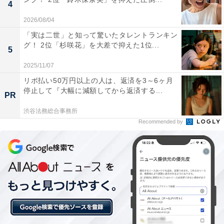
4
2026/08/04
1位に選ばれたのは日曜劇場『VIVANT』（TBS系）でし
「実は二世」と知って驚いたタレントランキン
グ！ 2位「杉咲花」を大差で抑えた1位...
た。主演の堺雅人さんをはじめ、阿部寛さん、二階堂ふ
5
みさん、松坂桃李さん、役所広司さんら日本を代表する
2025/11/07
超豪華俳優陣がキャスティングされたことでも注目を集
リボ払い50万円以上の人は、返済を3～6ヶ月
めた、アドベンチャードラマです。
停止して『大幅に減額してから返済する...
PR
渋谷法務総合事務所
もう1つ話題となったのが、キャスト以外の事前情報が
Recommended by
明かされなかったこと。なんと、事前の宣伝も控えられ
るという徹底ぶり！ その神秘のベールが功を奏して、テ
レビ画面にかじりつくように鑑賞した人が多くなったの
かもしれませんね。
※コメントは原文ママです