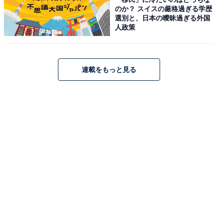
のか？ スイスの厳格過ぎる学歴
選別と、日本の曖昧過ぎる外国
人政策
こちらもおすすめ
期待している「夏ドラマ」ランキング！ 1位は
連載をもっと見る
『真夏のシンデレラ』、2位は？【2023年】
1
2
3
4