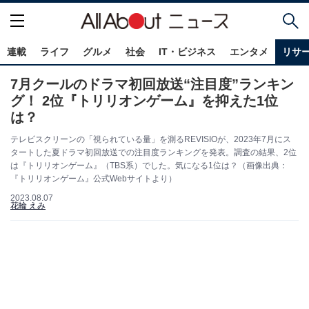
連載
ライフ
グルメ
社会
IT・ビジネス
エンタメ
リサ
7月クールのドラマ初回放送“注目度”ランキン
グ！ 2位『トリリオンゲーム』を抑えた1位
は？
テレビスクリーンの「視られている量」を測るREVISIOが、2023年7月にス
タートした夏ドラマ初回放送での注目度ランキングを発表。調査の結果、2位
は『トリリオンゲーム』（TBS系）でした。気になる1位は？（画像出典：
『トリリオンゲーム』公式Webサイトより）
2023.08.07
花輪 えみ