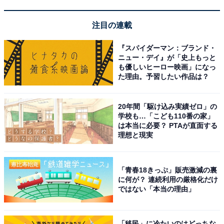
＞次ページ：12位までの全ランキング結果を見る
注目の連載
この記事の筆者：花輪えみ プロフィール
ライター／編集者。女性向けサイト編集、兼業ライター
『スパイダーマン：ブランド・
ニュー・デイ』が「史上もっと
を経て現在はフリー。おもにインタビュー記事や漫画書
も優しいヒーロー映画」になっ
評、旅行コラムを執筆。
た理由。予習したい作品は？
20年間「駆け込み実績ゼロ」の
学校も…「こども110番の家」
は本当に必要？ PTAが直面する
理想と現実
「青春18きっぷ」販売激減の裏
に何が？ 連続利用の厳格化だけ
ではない「本当の理由」
「移民」に冷たいのはどっちな