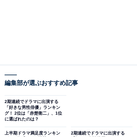
『トリリオンゲーム』（画像出典：公式Webサイト）
2位には『トリリオンゲーム』（TBS系）がランクイ
ン。「マンガ大賞2022」にもノミネートされた人気漫画
を原作としてドラマ化した作品です。主な出演者に、
編集部が選ぶおすすめ記事
Snow Manの目黒蓮さん、佐野勇斗さん、今田美桜さん
らが名を連ね、キャスティングの段階から話題となりま
2期連続でドラマに出演する
した。
「好きな男性俳優」ランキン
グ！ 2位は「赤楚衛二」、1位
に選ばれたのは？
目黒さん演じる“世界一のワガママ男”ハルと、佐野さん
演じる“気弱なパソコンオタク”ガクという正反対の2人が
上半期ドラマ満足度ランキン
2期連続でドラマに出演する