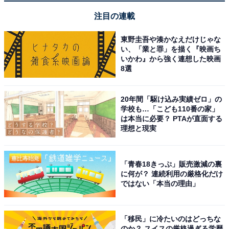
注目の連載
東野圭吾や湊かなえだけじゃな
い、「業と罪」を描く『映画ち
いかわ』から強く連想した映画
8選
20年間「駆け込み実績ゼロ」の
こちらもおすすめ
学校も…「こども110番の家」
「主演俳優が良かった春ドラマ」ランキング！
は本当に必要？ PTAが直面する
2位は「橋本環奈」主演の『王様に捧ぐ薬指』、
理想と現実
1位は？ 【2023年】
「青春18きっぷ」販売激減の裏
に何が？ 連続利用の厳格化だけ
ではない「本当の理由」
「移民」に冷たいのはどっちな
のか？ スイスの厳格過ぎる学歴