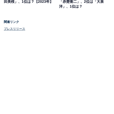
田美桜」、1位は？【2023年】
「赤楚衛二」、2位は「大泉
洋」、1位は？
関連リンク
プレスリリース
第2位：『美しい彼（シーズン2）』★4.29
2位は、2023年2月から深夜ドラマ「ドラマイムズ」の枠
で放送された『美しい彼（シーズン2）』（MBS／TBS
系）。本作は凪良ゆうさんのBL小説シリーズを実写化し
たもので、人気俳優の萩原利久さんと八木勇征さんがW
主演を務めました。吃音（きつおん）症を持つ平良一成
と高校でクラスで1番の人気を誇った清居奏の恋を描い
たストーリー。2人の恋の進展が詳細に描かれているだ
けでなく、人間が多面性を持つ生き物であることも改め
て感じられるストーリーとなっています。