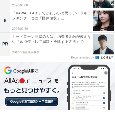
2026/08/08
アップライフ』（日本テレビ系）。本作は地元の市役所
「KAWAII LAB.」でかわいいと思うアイドルラ
で働く主人公の近藤麻美を安藤サクラさんが演じまし
ンキング！ 2位「櫻井優衣」...
5
た。普通に暮らす彼女は人生を赤ちゃんから突然やり直
すことになり、自分や周囲の人生を少しずつ変えていく
2026/07/20
ストーリー。バカリズムさんが脚本を手掛けた、ワクワ
カードローン地獄の人は、消費者金融が教えな
い『返済停止して減額・免除する方法』で...
クするヒューマンコメディとなっています。
PR
渋谷法務総合事務所
Recommended by
＞10位までの全ランキング結果を見る