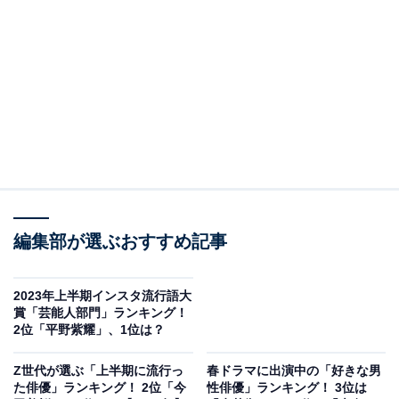
熱はある』（日本テレビ系）。本作は、お笑いコンビ
「オードリー」の若林正恭さんと「南海キャンディー
ズ」山里亮太さんの半生を描いた作品です。自意識過剰
や劣等感などといった思春期に多くの人が抱える悩みが
ストレートに描き、誰もがうなずけるような内容となっ
ています。W主演を務めたアイドルグループ「King &
Prince」の高橋海人さんと「SixTONES」森本慎太郎さ
んの演技も高く評価されました。※高ははしごだか
編集部が選ぶおすすめ記事
2023年上半期インスタ流行語大
賞「芸能人部門」ランキング！
2位「平野紫耀」、1位は？
Z世代が選ぶ「上半期に流行っ
春ドラマに出演中の「好きな男
た俳優」ランキング！ 2位「今
性俳優」ランキング！ 3位は