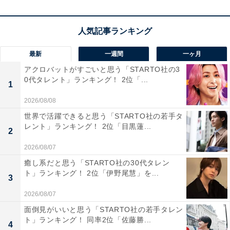
最新
一週間
一ヶ月
アクロバットがすごいと思う「STARTO社の3
0代タレント」ランキング！ 2位「...
1
2026/08/08
世界で活躍できると思う「STARTO社の若手タ
レント」ランキング！ 2位「目黒蓮...
2
2026/08/07
癒し系だと思う「STARTO社の30代タレン
ト」ランキング！ 2位「伊野尾慧」を...
3
2026/08/07
第1位：『ブラッシュアップライフ』★4.50
面倒見がいいと思う「STARTO社の若手タレン
ト」ランキング！ 同率2位「佐藤勝...
4
そして1位に輝いたのは、1月クール放送の『ブラッシュ