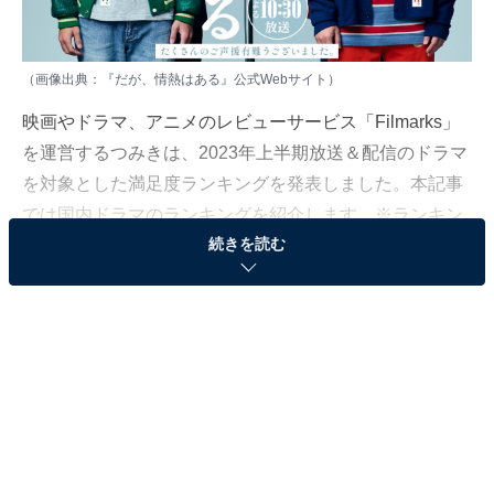
（画像出典：『だが、情熱はある』
公式Webサイト
）
映画やドラマ、アニメのレビューサービス「Filmarks」
を運営するつみきは、2023年上半期放送＆配信のドラマ
を対象とした満足度ランキングを発表しました。本記事
では国内ドラマのランキングを紹介します。※ランキン
続きを読む
グはFilmarksの★スコア（5.0点満点）データを基に算出
＞10位までの全ランキング結果を見る
第3位：『だが、情熱はある』★4.23
3位にランクインしたのは、4月クール放送の『だが、情