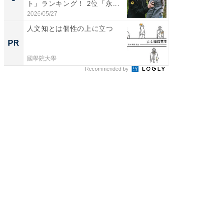
ト」ランキング！ 2位「永...
グ！ 2
2026/05/27
2026/08/0
人文知とは個性の上に立つ
無理な
は 「
PR
PR
國學院大學
森永乳業
Recommended by