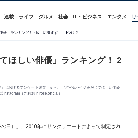
連載
ライフ
グルメ
社会
IT・ビジネス
エンタメ
リ
俳優」ランキング！ 2位「広瀬すず」、1位は？
てほしい俳優」ランキング！ 2
女ハイジ』に関するアンケート調査」から、「実写版ハイジを演じてほしい俳優」
m（@suzu.hirose.official）
ジの日）」。2010年にサンクリエートによって制定され