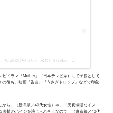
年後、私は生徒に◾️された」【公式】 (@saikyo_ntv)
レビドラマ『Mother』（日本テレビ系）にて子役として
その後も、映画『告白』『うさぎドロップ』などで印象
だから」（新潟県／40代女性）や、「天真爛漫なイメー
な表情のハイジを演じられそうなので」（東京都／40代