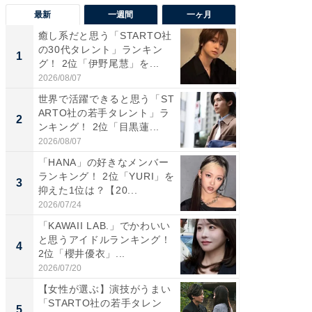
最新
一週間
一ヶ月
癒し系だと思う「STARTO社
癒し系だ
の30代タレント」ランキン
の若手
1
1
グ！ 2位「伊野尾慧」を...
グ！ 2
2026/08/07
2026/08/0
世界で活躍できると思う「ST
「パフ
ARTO社の若手タレント」ラ
思うST
2
2
ンキング！ 2位「目黒蓮...
ンキング
2026/08/07
2026/08/0
「HANA」の好きなメンバー
ギャップ
ランキング！ 2位「YURI」を
RTO社
3
3
抑えた1位は？【20...
キング！
2026/07/24
2026/08/0
「KAWAII LAB.」でかわいい
癒し系だ
と思うアイドルランキング！
の30代
4
4
2位「櫻井優衣」...
グ！ 2
2026/07/20
2026/08/0
【女性が選ぶ】演技がうまい
「ファン
「STARTO社の若手タレン
ARTO
5
5