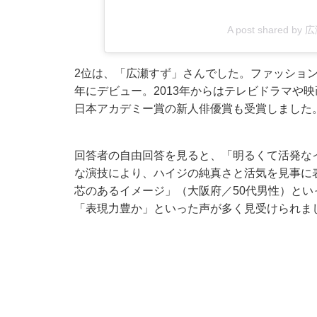
A post shared by 広
2位は、「広瀬すず」さんでした。ファッション誌『
年にデビュー。2013年からはテレビドラマや映画
日本アカデミー賞の新人俳優賞も受賞しました
回答者の自由回答を見ると、「明るくて活発な
な演技により、ハイジの純真さと活気を見事に
芯のあるイメージ」（大阪府／50代男性）と
「表現力豊か」といった声が多く見受けられま