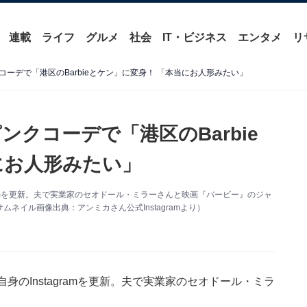
連載
ライフ
グルメ
社会
IT・ビジネス
エンタメ
リ
ーデで「港区のBarbieとケン」に変身！ 「本当にお人形みたい」
クコーデで「港区のBarbie
にお人形みたい」
ramを更新。夫で実業家のセオドール・ミラーさんと映画『バービー』のジャ
イル画像出典：アンミカさん公式Instagramより）
のInstagramを更新。夫で実業家のセオドール・ミラ