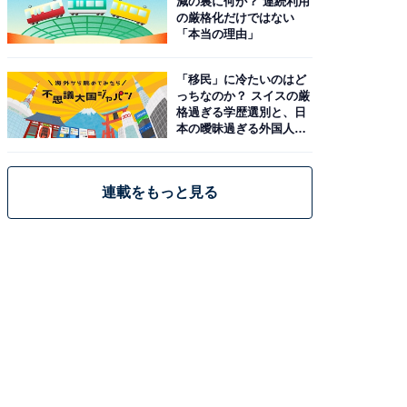
減の裏に何が？ 連続利用
の厳格化だけではない
「本当の理由」
「移民」に冷たいのはど
っちなのか？ スイスの厳
格過ぎる学歴選別と、日
本の曖昧過ぎる外国人政
策
連載をもっと見る