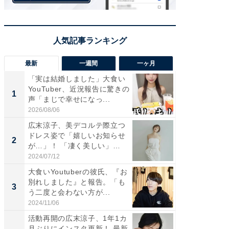
最新
一週間
一ヶ月
「実は結婚しました」大食い
「さす
YouTuber、近況報告に驚きの
は」高
1
1
声「まじで幸せになっ...
災地を
「カ...
2026/08/06
2026/08/0
広末涼子、美デコルテ際立つ
「女の
ドレス姿で「嬉しいお知らせ
介、バ
2
2
が…」！ 「凄く美しい」
らのプレ
「透...
愛...
2024/07/12
2026/08/0
大食いYoutuberの彼氏、『お
「脚が
別れしました』と報告。「も
横川尚
3
3
う二度と会わない方が...
ムキな姿
刃...
2024/11/06
2026/08/0
活動再開の広末涼子、1年1カ
「え、
月ぶりにインスタ更新！ 最新
芸人、2