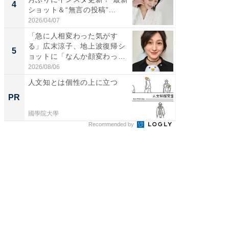
4
4
ショット＆“無言の投稿”...
エットに
2026/04/07
2026/08/0
「急に人相変わった気がす
「脳がバ
る」広末涼子、地上波復帰シ
装姿が話
5
5
ョットに「なんか顔変わっ
のお父さ
た」の...
2026/08/06
2026/08/0
人文知とは個性の上に立つ
森永乳
「太り
PR
PR
のカギ
國學院大學
森永乳業
Recommended by