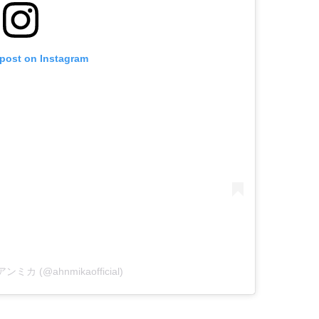
 post on Instagram
 アンミカ (@ahnmikaofficial)