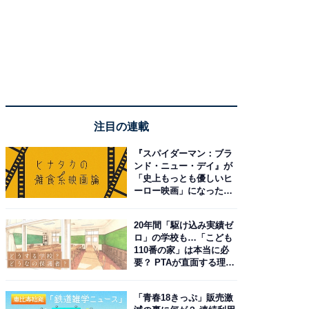
注目の連載
『スパイダーマン：ブラ
ンド・ニュー・デイ』が
「史上もっとも優しいヒ
ーロー映画」になった理
由。予習したい作品は？
20年間「駆け込み実績ゼ
ロ」の学校も…「こども
110番の家」は本当に必
要？ PTAが直面する理想
と現実
「青春18きっぷ」販売激