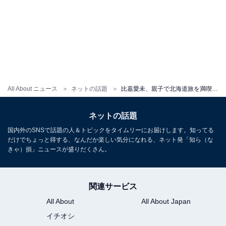
All About ニュース
ネットの話題
比嘉愛未、親子で北海道旅を満喫する動画を公開！ すてきな風景や料理の数々に「めっちゃ綺麗」「一緒に行きたい」
ネットの話題
国内外のSNSで話題の人＆トピックをタイムリーにお届けします。知ってる
だけでちょっと得する、なんだか楽しい気分になれる、ネット発「知ら（な
きゃ）損」ニュースが盛りだくさん。
関連サービス
All About
All About Japan
イチオシ