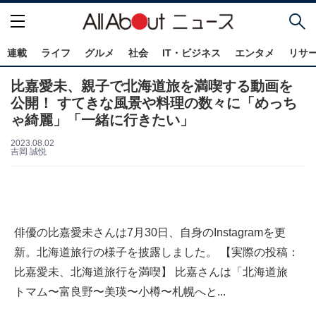
連載
ライフ
グルメ
社会
IT・ビジネス
エンタメ
リサ
比嘉愛未、親子で北海道旅を満喫する動画を
公開！ すてきな風景や料理の数々に「めっち
ゃ綺麗」「一緒に行きたい」
2023.08.02
吉岡 誠悦
俳優の比嘉愛未さんは7月30日、自身のInstagramを更
新。北海道旅行の様子を披露しました。 【実際の投稿：
比嘉愛未、北海道旅行を満喫】 比嘉さんは「北海道旅
トマム〜富良野〜美瑛〜小樽〜札幌へと...