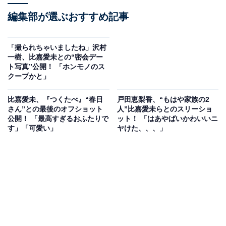
編集部が選ぶおすすめ記事
「撮られちゃいましたね」沢村
一樹、比嘉愛未との“密会デー
ト写真”公開！ 「ホンモノのス
クープかと」
比嘉愛未、『つくたべ』“春日
戸田恵梨香、“もはや家族の2
さん”との最後のオフショット
人”比嘉愛未らとのスリーショ
公開！ 「最高すぎるおふたりで
ット！ 「はあやばいかわいいニ
す」「可愛い」
ヤけた、、、」