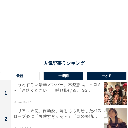
最新
一週間
一ヶ月
「うわすごい豪華メンバー」木梨憲武、ヒロミ
へ「連絡ください！」呼び掛ける。ISS...
1
2024/10/17
「リアル天使」篠崎愛、肩をちら見せしたバス
ローブ姿に「可愛すぎんぞ～」「目の表情...
2