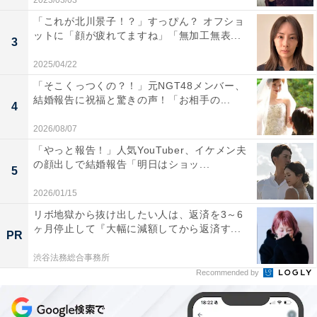
2023/03/03
「これが北川景子！？」すっぴん？ オフショ
ットに「顔が疲れてますね」「無加工無表...
3
2025/04/22
「そこくっつくの？！」元NGT48メンバー、
結婚報告に祝福と驚きの声！「お相手の...
4
2026/08/07
「やっと報告！」人気YouTuber、イケメン夫
の顔出しで結婚報告「明日はショッ...
5
2026/01/15
リボ地獄から抜け出したい人は、返済を3～6
ヶ月停止して『大幅に減額してから返済す...
PR
渋谷法務総合事務所
Recommended by