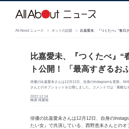
All About ニュース
ネットの話題
比嘉愛未、『つくたべ』“春日
比嘉愛未、『つくたべ』“
ト公開！ 「最高すぎるお
俳優の比嘉愛未さんは12月12日、自身のInstagramを更
さんとのオフショットを公開しました。コメントでは「素敵な
2022.12.14
橋酒 瑛麗瑠
俳優の比嘉愛未さんは12月12日、自身のInst
たい女』で共演している、西野恵未さんとのオ