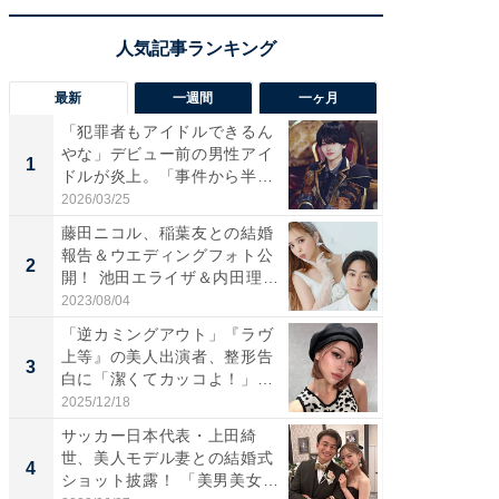
最新
一週間
一ヶ月
「犯罪者もアイドルできるん
「さす
やな」デビュー前の男性アイ
は」高
1
1
ドルが炎上。「事件から半年
災地を
も...
「カ...
2026/03/25
2026/08/0
藤田ニコル、稲葉友との結婚
「女の
報告＆ウエディングフォト公
介、バ
2
2
開！ 池田エライザ＆内田理
らのプレ
央...
愛...
2023/08/04
2026/08/0
「逆カミングアウト」『ラヴ
「脚が
上等』の美人出演者、整形告
横川尚
3
3
白に「潔くてカッコよ！」
ムキな姿
「好...
刃...
2025/12/18
2026/08/0
サッカー日本代表・上田綺
「え、
世、美人モデル妻との結婚式
芸人、2
4
4
ショット披露！ 「美男美女」
エットに