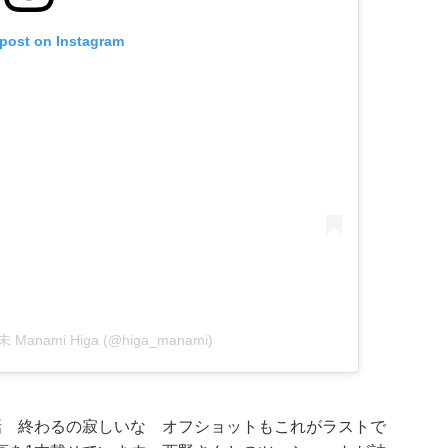
 post on Instagram
未 Manami Higa (@higa_manami)
話 終わるの寂しいな オフショットもこれがラストで