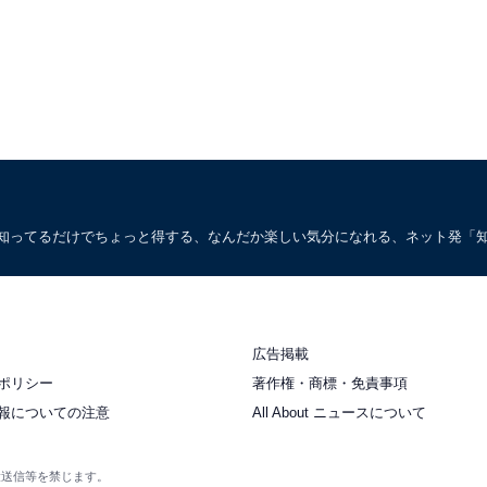
。知ってるだけでちょっと得する、なんだか楽しい気分になれる、ネット発「
広告掲載
ポリシー
著作権・商標・免責事項
報についての注意
All About ニュースについて
衆送信等を禁じます。