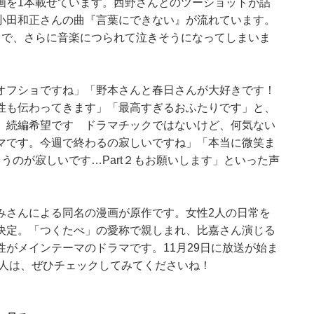
画を1本載せています。西野さんとのツーショットが詰
小田和正さんの曲『言葉にできない』が流れています。
りで、さらに音楽につられて泣きそうになってしまいま
オフショですね」「野本さんと春日さんが大好きです！
性も伝わってきます」「最高すぎるおふたりです」と、
。続編希望です ドラマチックではないけど、何気ない
マです。今週で終わるの寂しいですね」「本当に微笑ま
うのが寂しいです…Part２もお願いします」といった声
みさんによる同名の漫画が原作です。女性2人の日常を
決定。「つくたべ」の愛称で親しまれ、比嘉さん演じる
がメインテーマのドラマです。11月29日に放送が始ま
る人は、ぜひチェックしてみてくださいね！