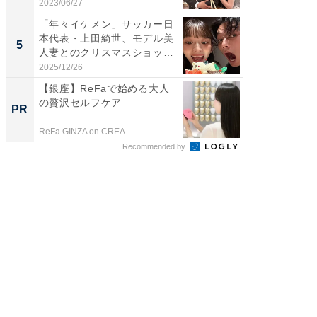
「...
2023/06/27
2026/08/0
「年々イケメン」サッカー日
「脳がバ
本代表・上田綺世、モデル美
装姿が話
5
5
人妻とのクリスマスショット
のお父さ
に...
2025/12/26
2026/08/0
【銀座】ReFaで始める大人
【西野
の贅沢セルフケア
刊『北
PR
PR
くか』
ReFa GINZA on CREA
FINCHI o
Recommended by