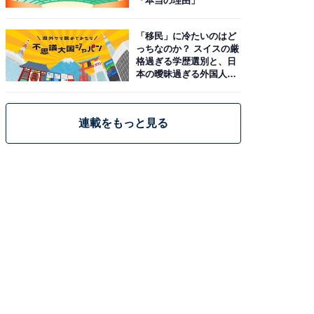
「本当の理由」
「移民」に冷たいのはど
っちなのか？ スイスの厳
格過ぎる学歴選別と、日
本の曖昧過ぎる外国人政
策
連載をもっと見る