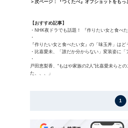
＞次ページ：『つくたべ』オフショットをもっ
【おすすめ記事】
・
NHK夜ドラでも話題！ 『作りたい女と食べ
・
『作りたい女と食べたい女』の「味玉丼」はどう
・
比嘉愛未、「誰だか分からない」変装姿に「ア
・
戸田恵梨香、“もはや家族の2人”比嘉愛未らと
た、、、」
1