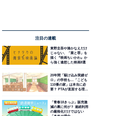
注目の連載
東野圭吾や湊かなえだけ
じゃない、「業と罪」を
描く『映画ちいかわ』か
ら強く連想した映画8選
20年間「駆け込み実績ゼ
ロ」の学校も…「こども
110番の家」は本当に必
要？ PTAが直面する理想
と現実
「青春18きっぷ」販売激
減の裏に何が？ 連続利用
の厳格化だけではない