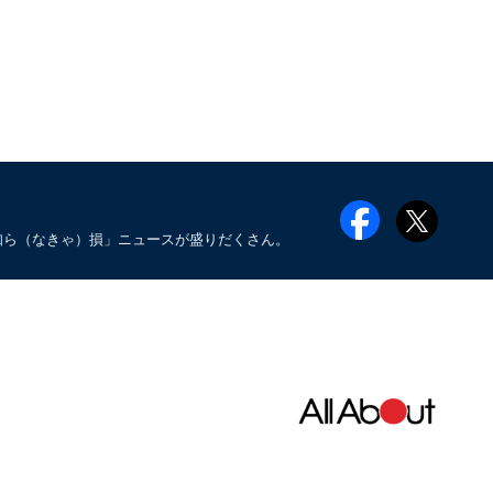
知ら（なきゃ）損」ニュースが盛りだくさん。