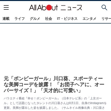
連載
ライフ
グルメ
社会
IT・ビジネス
エンタメ
リサ
元「ボンビーガール」川口葵、スポーティー
な美脚コーデを披露！ 「お団子ヘアに、オー
バーサイズ！」「天才的に可愛い」
バラエティ番組『幸せ！ボンビーガール』（日本テレビ系）の「上京ガー
ル」として話題になったタレントの川口葵さんは8月1日、自身のInstagramを
更新。美脚が露出した姿を披露しました。（サムネイル画像出典：川口葵さ