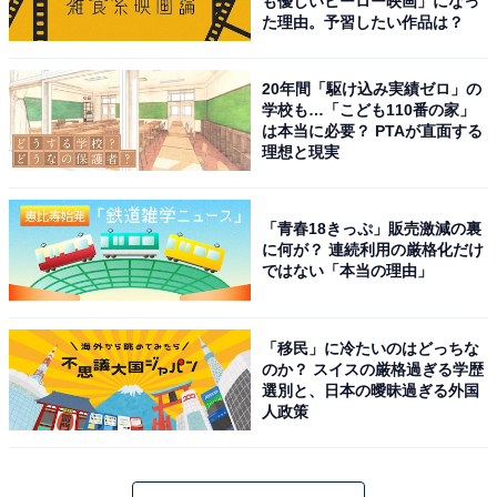
も優しいヒーロー映画」になっ
た理由。予習したい作品は？
20年間「駆け込み実績ゼロ」の
学校も…「こども110番の家」
は本当に必要？ PTAが直面する
理想と現実
「青春18きっぷ」販売激減の裏
に何が？ 連続利用の厳格化だけ
ではない「本当の理由」
「移民」に冷たいのはどっちな
のか？ スイスの厳格過ぎる学歴
選別と、日本の曖昧過ぎる外国
人政策