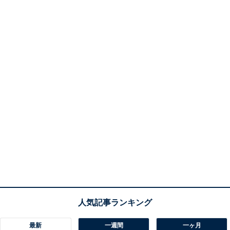
最新
一週間
一ヶ月