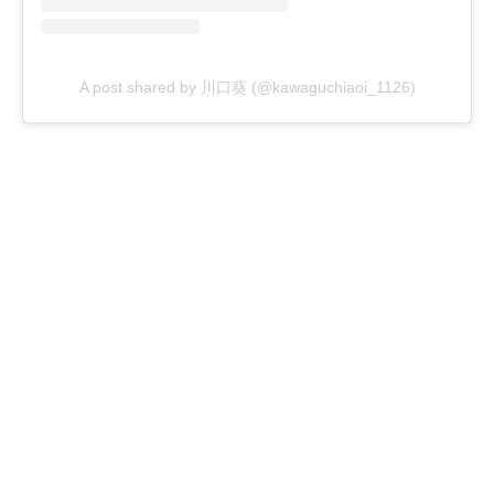
A post shared by 川口葵 (@kawaguchiaoi_1126)