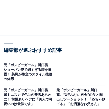
編集部が選ぶおすすめ記事
元「ボンビーガール」川口葵、
ショーパン姿で細すぎる脚を披
露！ 美脚が際立つスタイル抜群
の体形
元「ボンビーガール」川口葵、
元「ボンビーガール」川口
超ミニスカで色白の美脚あらわ
葵、“3年ぶりに再会”の父と顔
に！ 前髪ありヘアに「美人で可
出しツーショット！ 「めちゃ似
愛いのは最強です」
てる」「お洒落なお父さん」