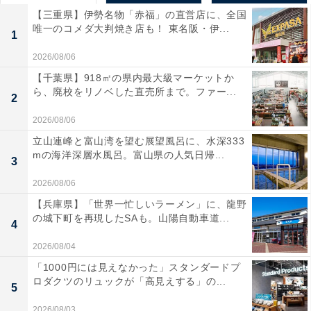
【三重県】伊勢名物「赤福」の直営店に、全国
唯一のコメダ大判焼き店も！ 東名阪・伊...
1
2026/08/06
【千葉県】918㎡の県内最大級マーケットか
ら、廃校をリノベした直売所まで。ファー...
2
2026/08/06
立山連峰と富山湾を望む展望風呂に、水深333
mの海洋深層水風呂。富山県の人気日帰...
3
2026/08/06
【兵庫県】「世界一忙しいラーメン」に、龍野
の城下町を再現したSAも。山陽自動車道...
4
2026/08/04
「1000円には見えなかった」スタンダードプ
ロダクツのリュックが「高見えする」の...
5
2026/08/03