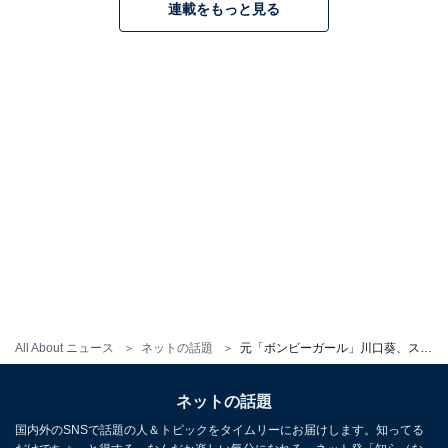
連載をもっと見る
All About ニュース
ネットの話題
元「ボンビーガール」川口葵、スポーティーな美脚コーデを披露！ 「お団子ヘアに、オーバーサイズ！」「天才的に可愛い」
ネットの話題
国内外のSNSで話題の人＆トピックをタイムリーにお届けします。知ってる